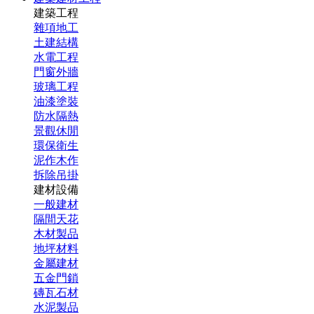
建築工程
雜項地工
土建結構
水電工程
門窗外牆
玻璃工程
油漆塗裝
防水隔熱
景觀休閒
環保衛生
泥作木作
拆除吊掛
建材設備
一般建材
隔間天花
木材製品
地坪材料
金屬建材
五金門鎖
磚瓦石材
水泥製品