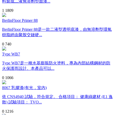
料製成二液無溶劑型面漆...
1
1809
BerlinFloor Primer 88
BerlinFloor Primer 88是一款二液型透明底漆，由無溶劑型環氧
樹脂經由聚胺交鏈硬...
0
740
Type WB7
Type WB7是一種水基膨脹防火塗料，專為內部結構鋼材的防
火保護而設計。本產品可以...
0
1066
8067 乳膠漆(有光，室內)
依 CNS4940 試驗，符合規定。 合格項目： 健康綠建材 (E1 逸
散) 試驗項目： TVO...
0
1216