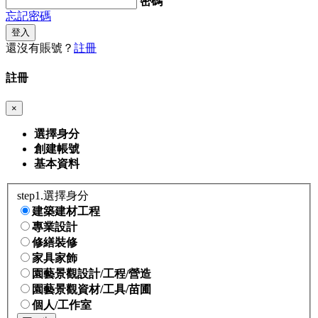
密碼
忘記密碼
登入
還沒有賬號？
註冊
註冊
×
選擇身分
創建帳號
基本資料
step1.選擇身分
建築建材工程
專業設計
修繕裝修
家具家飾
園藝景觀設計/工程/營造
園藝景觀資材/工具/苗圃
個人/工作室