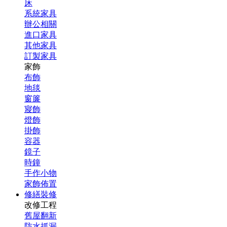
床
系統家具
辦公相關
進口家具
其他家具
訂製家具
家飾
布飾
地毯
窗簾
寢飾
燈飾
掛飾
容器
鏡子
時鐘
手作小物
家飾佈置
修繕裝修
改修工程
舊屋翻新
防水抓漏