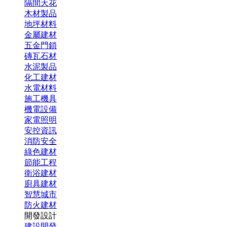
隔間天花
木材製品
地坪材料
金屬建材
五金門鎖
磚瓦石材
水泥製品
化工建材
水電材料
施工機具
機電設備
家電照明
安控資訊
消防安全
綠色建材
節能工程
衛浴建材
廚具建材
智慧城市
防火建材
開發設計
建設開發