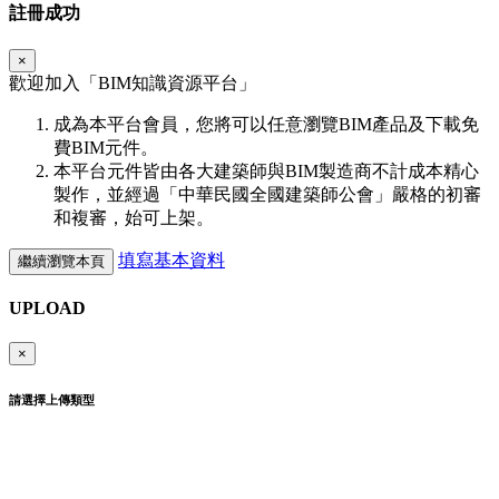
註冊成功
×
歡迎加入「
BIM
知識資源平台」
成為本平台會員，您將可以任意瀏覽BIM產品及下載免
費BIM元件。
本平台元件皆由各大建築師與BIM製造商不計成本精心
製作，並經過「中華民國全國建築師公會」嚴格的初審
和複審，始可上架。
填寫基本資料
繼續瀏覽本頁
UPLOAD
×
請選擇上傳類型