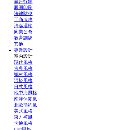
廣告行銷
曬圖印刷
法律財稅
工商服務
清潔運輸
同業公會
教育訓練
其他
專業設計
室內設計
現代風格
古典風格
鄉村風格
混搭風格
日式風格
地中海風格
南洋休閒風
北歐簡約風
美式風格
東方禪風
卡通風格
Loft風格