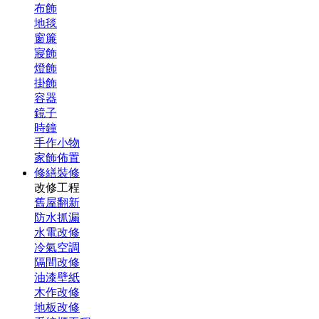
布飾
地毯
窗簾
寢飾
燈飾
掛飾
容器
鏡子
時鐘
手作小物
家飾佈置
修繕裝修
改修工程
舊屋翻新
防水抓漏
水電改修
冷氣空調
隔間改修
油漆壁紙
木作改修
地板改修