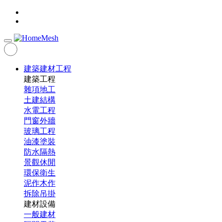
建築建材工程
建築工程
雜項地工
土建結構
水電工程
門窗外牆
玻璃工程
油漆塗裝
防水隔熱
景觀休閒
環保衛生
泥作木作
拆除吊掛
建材設備
一般建材