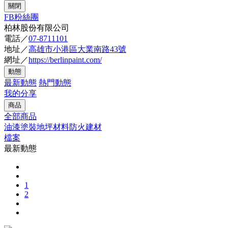
關閉
FB粉絲團
柏林股份有限公司
電話／
07-8711101
地址／
高雄市小港區大業南路43號
網址／
https://berlinpaint.com/
動態
最新動態
熱門動態
我的分享
商品
全部商品
油漆塗裝
地坪材料
防火建材
檔案
最新動態
1
2