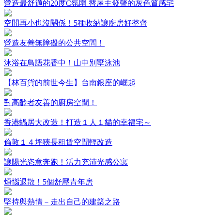
營造最舒適的20度C氛圍 替屋主發聲的灰色質感宅
空間再小也沒關係！5種收納讓廚房好整齊
營造友善無障礙的公共空間！
沐浴在鳥語花香中！山中別墅泳池
【林百貨的前世今生】台南銀座的崛起
對高齡者友善的廚房空間！
香港蝸居大改造！打造１人１貓的幸福宅～
倫敦１４坪狹長租賃空間輕改造
讓陽光恣意奔跑！活力充沛光感公寓
煩惱退散！5個舒壓青年房
堅持與熱情－走出自己的建築之路