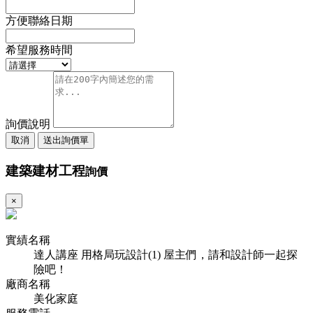
方便聯絡日期
希望服務時間
詢價說明
取消
送出詢價單
建築建材工程
詢價
×
實績名稱
達人講座 用格局玩設計(1) 屋主們，請和設計師一起探
險吧！
廠商名稱
美化家庭