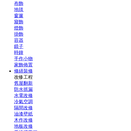
布飾
地毯
窗簾
寢飾
燈飾
掛飾
容器
鏡子
時鐘
手作小物
家飾佈置
修繕裝修
改修工程
舊屋翻新
防水抓漏
水電改修
冷氣空調
隔間改修
油漆壁紙
木作改修
地板改修