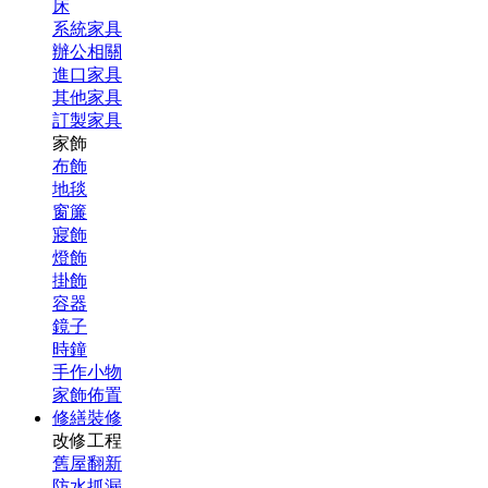
床
系統家具
辦公相關
進口家具
其他家具
訂製家具
家飾
布飾
地毯
窗簾
寢飾
燈飾
掛飾
容器
鏡子
時鐘
手作小物
家飾佈置
修繕裝修
改修工程
舊屋翻新
防水抓漏