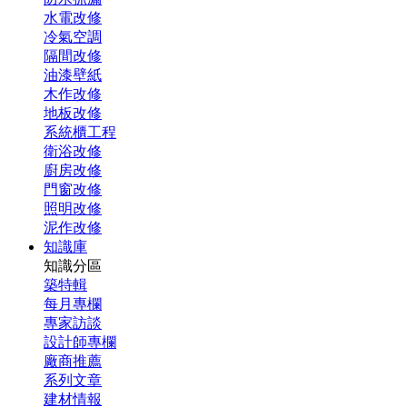
水電改修
冷氣空調
隔間改修
油漆壁紙
木作改修
地板改修
系統櫃工程
衛浴改修
廚房改修
門窗改修
照明改修
泥作改修
知識庫
知識分區
築特輯
每月專欄
專家訪談
設計師專欄
廠商推薦
系列文章
建材情報