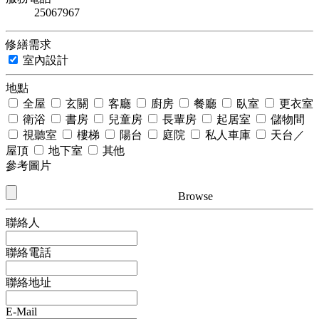
25067967
修繕需求
室內設計
地點
全屋
玄關
客廳
廚房
餐廳
臥室
更衣室
衛浴
書房
兒童房
長輩房
起居室
儲物間
視聽室
樓梯
陽台
庭院
私人車庫
天台／
屋頂
地下室
其他
參考圖片
Browse
聯絡人
聯絡電話
聯絡地址
E-Mail