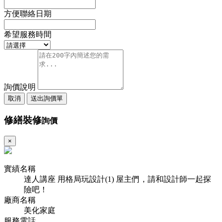
方便聯絡日期
希望服務時間
詢價說明
取消
送出詢價單
修繕裝修
詢價
×
實績名稱
達人講座 用格局玩設計(1) 屋主們，請和設計師一起探
險吧！
廠商名稱
美化家庭
服務電話