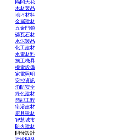
隔間天花
木材製品
地坪材料
金屬建材
五金門鎖
磚瓦石材
水泥製品
化工建材
水電材料
施工機具
機電設備
家電照明
安控資訊
消防安全
綠色建材
節能工程
衛浴建材
廚具建材
智慧城市
防火建材
開發設計
建設開發