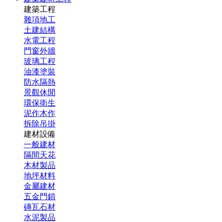
建築工程
雜項地工
土建結構
水電工程
門窗外牆
玻璃工程
油漆塗裝
防水隔熱
景觀休閒
環保衛生
泥作木作
拆除吊掛
建材設備
一般建材
隔間天花
木材製品
地坪材料
金屬建材
五金門鎖
磚瓦石材
水泥製品