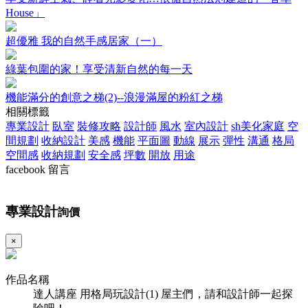
House」
超優雅 我的自然手感居家（一）
綠葉包圍的家！享受清新自然的每一天
機能滿分的創意之梯(2)--浪漫滿屋的粉紅之梯
相關標籤
專業設計
臥室
裝修攻略
設計師
風水
室內設計
sh美化家庭
空
間規劃
收納設計
美感
機能
平面圖
動線
展示
彈性
溝通
格局
空間感
收納規劃
安全感
坪數
開放
用途
facebook 留言
專業設計
詢價
×
作品名稱
達人講座 用格局玩設計(1) 屋主們，請和設計師一起探