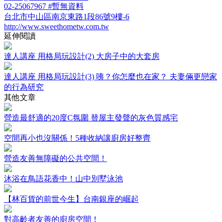
02-25067967 #暫無資料
台北市中山區南京東路1段86號9樓-6
http://www.sweethometw.com.tw
延伸閱讀
達人講座 用格局玩設計(2) 大房子中的大套房
達人講座 用格局玩設計(3) 咦？你怎麼也在家？ 夫妻倆更戀家
的行為研究
其他文章
營造最舒適的20度C氛圍 替屋主發聲的灰色質感宅
空間再小也沒關係！5種收納讓廚房好整齊
營造友善無障礙的公共空間！
沐浴在鳥語花香中！山中別墅泳池
【林百貨的前世今生】台南銀座的崛起
對高齡者友善的廚房空間！