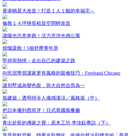
香港蝸居大改造！打造１人１貓的幸福宅～
倫敦１４坪狹長租賃空間輕改造
讓陽光恣意奔跑！活力充沛光感公寓
煩惱退散！5個舒壓青年房
堅持與熱情－走出自己的建築之路
向民宿學習讓家更有風格的裝修技巧：Freehand Chicago
讓別墅成為變色龍，與大自然合而為一
負建築：透明得令人備感淒涼／風格派（中）
把日本搬到西班牙！日式異國風餐廳
青出於藍的傳家之寶：原木工坊 李佳鈺專訪（下）
享受新鮮空氣、靜看光影變化…依循自然法則建造的「香草