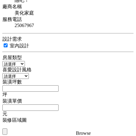
險吧！
廠商名稱
美化家庭
服務電話
25067967
設計需求
室內設計
房屋類型
喜愛設計風格
裝潢坪數
坪
裝潢單價
元
裝修區域圖
Browse