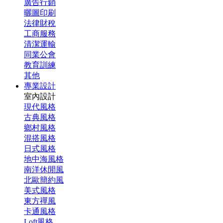
廣告行銷
曬圖印刷
法律財稅
工商服務
清潔運輸
同業公會
教育訓練
其他
專業設計
室內設計
現代風格
古典風格
鄉村風格
混搭風格
日式風格
地中海風格
南洋休閒風
北歐簡約風
美式風格
東方禪風
卡通風格
Loft風格