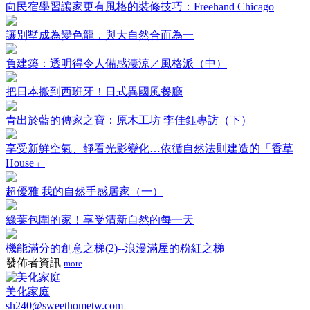
向民宿學習讓家更有風格的裝修技巧：Freehand Chicago
讓別墅成為變色龍，與大自然合而為一
負建築：透明得令人備感淒涼／風格派（中）
把日本搬到西班牙！日式異國風餐廳
青出於藍的傳家之寶：原木工坊 李佳鈺專訪（下）
享受新鮮空氣、靜看光影變化…依循自然法則建造的「香草
House」
超優雅 我的自然手感居家（一）
綠葉包圍的家！享受清新自然的每一天
機能滿分的創意之梯(2)--浪漫滿屋的粉紅之梯
發佈者資訊
more
美化家庭
sh240@sweethometw.com