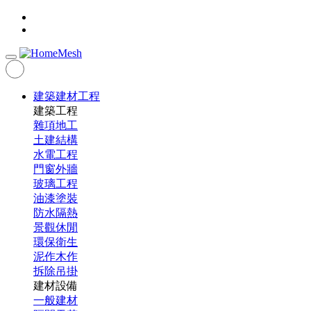
建築建材工程
建築工程
雜項地工
土建結構
水電工程
門窗外牆
玻璃工程
油漆塗裝
防水隔熱
景觀休閒
環保衛生
泥作木作
拆除吊掛
建材設備
一般建材