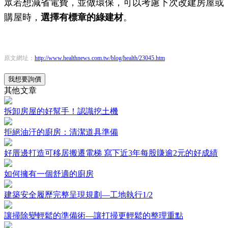
眾若想減省電費，並做環保，可以考慮下次改建房屋或
購屋時，
選擇有標章的綠建材
。
原文網址：
http://www.healthnews.com.tw/blog/health/23045.htm
我想要詢價
其他文章
拆卸房屋的好幫手！認識挖土機
拒絕油汙的廚房：清潔道具準備
好厝邊打造可移居搬遷電梯 寫下近3年每股賺逾2元的好成績
如何擁有一個舒適的廚房
建築安全履歷完整呈現規劃—工地執行1/2
讓掃除變輕鬆的準備術—讓打掃更輕鬆的整理重點