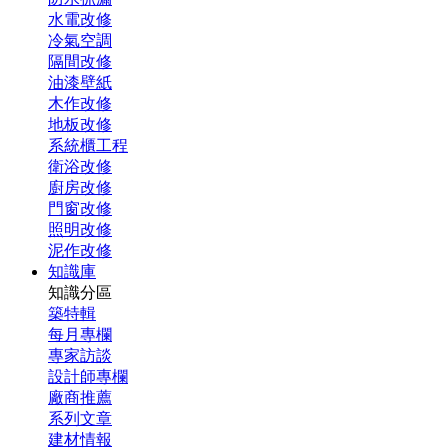
水電改修
冷氣空調
隔間改修
油漆壁紙
木作改修
地板改修
系統櫃工程
衛浴改修
廚房改修
門窗改修
照明改修
泥作改修
知識庫
知識分區
築特輯
每月專欄
專家訪談
設計師專欄
廠商推薦
系列文章
建材情報