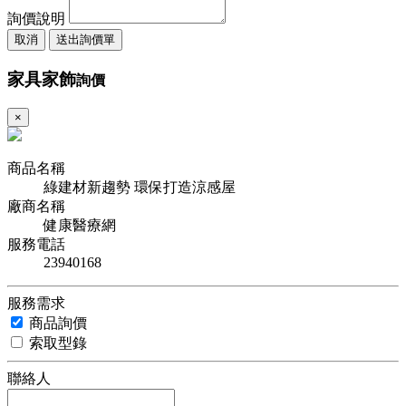
詢價說明
取消
送出詢價單
家具家飾
詢價
×
商品名稱
綠建材新趨勢 環保打造涼感屋
廠商名稱
健康醫療網
服務電話
23940168
服務需求
商品詢價
索取型錄
聯絡人