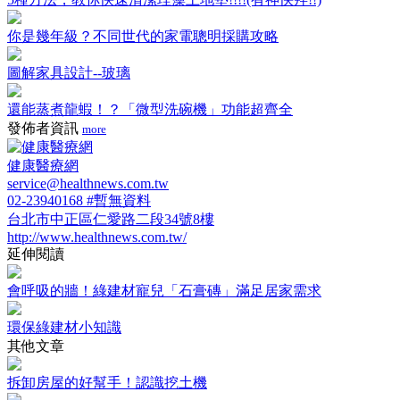
你是幾年級？不同世代的家電聰明採購攻略
圖解家具設計--玻璃
還能蒸煮龍蝦！？「微型洗碗機」功能超齊全
發佈者資訊
more
健康醫療網
service@healthnews.com.tw
02-23940168 #暫無資料
台北市中正區仁愛路二段34號8樓
http://www.healthnews.com.tw/
延伸閱讀
會呼吸的牆！綠建材寵兒「石膏磚」滿足居家需求
環保綠建材小知識
其他文章
拆卸房屋的好幫手！認識挖土機