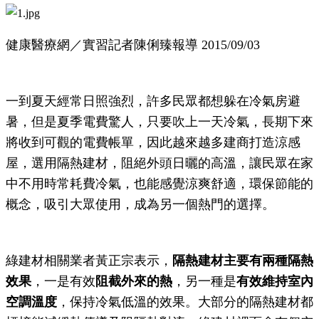
健康醫療網／實習記者陳俐臻報導 2015/09/03
一到夏天經常日照強烈，許多民眾都想躲在冷氣房避
暑，但是夏季電費驚人，只要吹上一天冷氣，長期下來
將收到可觀的電費帳單，因此越來越多建商打造涼感
屋，選用隔熱建材，阻絕外頭日曬的高溫，讓民眾在家
中不用時常耗費冷氣，也能感覺涼爽舒適，環保節能的
概念，吸引大眾使用，成為另一個熱門的選擇。
綠建材相關業者黃正宗表示，
隔熱建材主要有兩種隔熱
效果
，一是有效
阻截外來的熱
，另一種是
有效維持室內
空調溫度
，保持冷氣低溫的效果。大部分的隔熱建材都