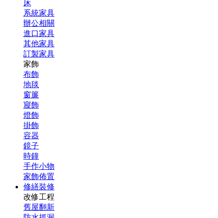
床
系統家具
辦公相關
進口家具
其他家具
訂製家具
家飾
布飾
地毯
窗簾
寢飾
燈飾
掛飾
容器
鏡子
時鐘
手作小物
家飾佈置
修繕裝修
改修工程
舊屋翻新
防水抓漏