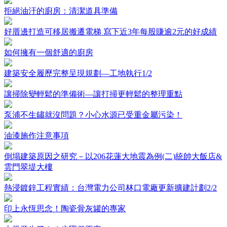
拒絕油汙的廚房：清潔道具準備
好厝邊打造可移居搬遷電梯 寫下近3年每股賺逾2元的好成績
如何擁有一個舒適的廚房
建築安全履歷完整呈現規劃—工地執行1/2
讓掃除變輕鬆的準備術—讓打掃更輕鬆的整理重點
泵浦不生鏽就沒問題？小心水源已受重金屬污染！
油漆施作注意事項
倒塌建築原因之研究－以206花蓮大地震為例(二)統帥大飯店&
雲門翠堤大樓
熱浸鍍鋅工程實績：台灣電力公司林口電廠更新擴建計劃2/2
印上永恆思念！陶瓷骨灰罐的專家