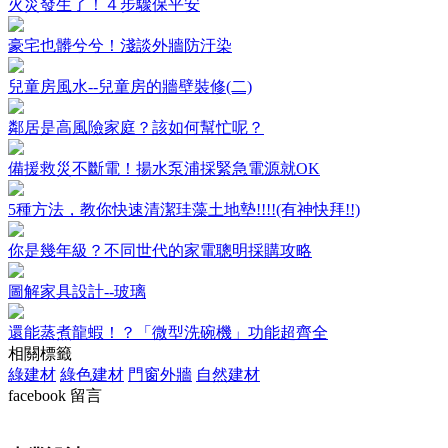
火災發生了！４步驟保平安
豪宅也髒兮兮！淺談外牆防汙染
兒童房風水--兒童房的牆壁裝修(二)
鄰居是高風險家庭？該如何幫忙呢？
備援救災不斷電！揚水泵浦採緊急電源就OK
5種方法，教你快速清潔珪藻土地墊!!!!(有神快拜!!)
你是幾年級？不同世代的家電聰明採購攻略
圖解家具設計--玻璃
還能蒸煮龍蝦！？「微型洗碗機」功能超齊全
相關標籤
綠建材
綠色建材
門窗外牆
自然建材
facebook 留言