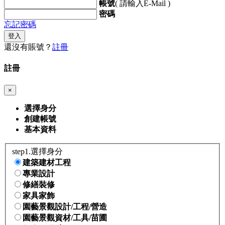
帳號
( 請輸入E-Mail )
密碼
忘記密碼
登入
還沒有賬號？
註冊
註冊
×
選擇身分
創建帳號
基本資料
step1.選擇身分
建築建材工程
專業設計
修繕裝修
家具家飾
園藝景觀設計/工程/營造
園藝景觀資材/工具/苗圃