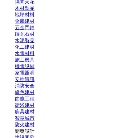
隔間天花
木材製品
地坪材料
金屬建材
五金門鎖
磚瓦石材
水泥製品
化工建材
水電材料
施工機具
機電設備
家電照明
安控資訊
消防安全
綠色建材
節能工程
衛浴建材
廚具建材
智慧城市
防火建材
開發設計
建設開發