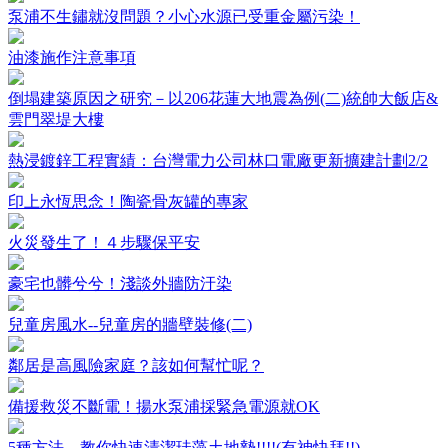
泵浦不生鏽就沒問題？小心水源已受重金屬污染！
油漆施作注意事項
倒塌建築原因之研究－以206花蓮大地震為例(二)統帥大飯店&
雲門翠堤大樓
熱浸鍍鋅工程實績：台灣電力公司林口電廠更新擴建計劃2/2
印上永恆思念！陶瓷骨灰罐的專家
火災發生了！４步驟保平安
豪宅也髒兮兮！淺談外牆防汙染
兒童房風水--兒童房的牆壁裝修(二)
鄰居是高風險家庭？該如何幫忙呢？
備援救災不斷電！揚水泵浦採緊急電源就OK
5種方法，教你快速清潔珪藻土地墊!!!!(有神快拜!!)