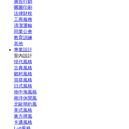
廣告行銷
曬圖印刷
法律財稅
工商服務
清潔運輸
同業公會
教育訓練
其他
專業設計
室內設計
現代風格
古典風格
鄉村風格
混搭風格
日式風格
地中海風格
南洋休閒風
北歐簡約風
美式風格
東方禪風
卡通風格
Loft風格