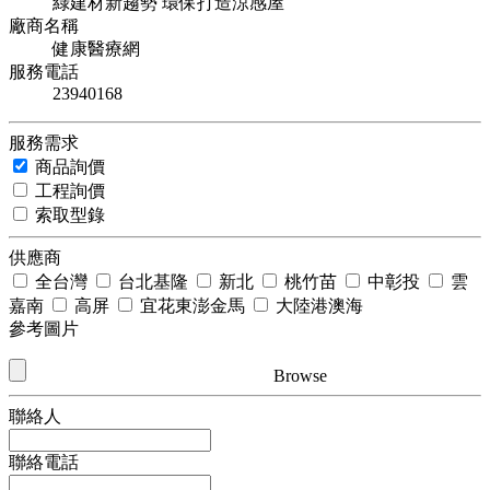
綠建材新趨勢 環保打造涼感屋
廠商名稱
健康醫療網
服務電話
23940168
服務需求
商品詢價
工程詢價
索取型錄
供應商
全台灣
台北基隆
新北
桃竹苗
中彰投
雲
嘉南
高屏
宜花東澎金馬
大陸港澳海
參考圖片
Browse
聯絡人
聯絡電話