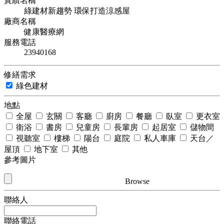
實績名稱
綠建材新趨勢 環保打造涼感屋
廠商名稱
健康醫療網
服務電話
23940168
修繕需求
綠色建材
地點
全屋
玄關
客廳
廚房
餐廳
臥室
更衣室
衛浴
書房
兒童房
長輩房
起居室
儲物間
視聽室
樓梯
陽台
庭院
私人車庫
天台／
屋頂
地下室
其他
參考圖片
Browse
聯絡人
聯絡電話