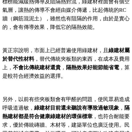
標榜能減緩熱傳導及阻隔熱對流，綠建材裡面會有個空
氣層，讓熱的傳導不會經由媒介傳遞，比起傳統的RC
牆（鋼筋混泥土），雖然也有阻隔的作用，由於是實心
的，會有傳導效果，降低它的隔熱效能。
黃正宗說明，市面上已經普遍使用綠建材，且
綠建材屬
於替代性材料
，替代傳統夾板類的東西，在成本及費用
上，
不會
比傳統建材還貴
，
隔熱效果好能節能省電
，算
是較符合經濟效益的選擇。
另外，以前有些夾板類會有甲醛的問題，使民眾易造成
呼吸道過敏，
綠建材目前還未聽說有導致過敏現象
，
隔
熱建材都是符合健康綠建材的環保標章
，也符合耐能要
求，優於傳統磚牆、木材等，建築單位也廣泛使用。民