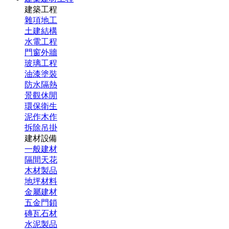
建築工程
雜項地工
土建結構
水電工程
門窗外牆
玻璃工程
油漆塗裝
防水隔熱
景觀休閒
環保衛生
泥作木作
拆除吊掛
建材設備
一般建材
隔間天花
木材製品
地坪材料
金屬建材
五金門鎖
磚瓦石材
水泥製品