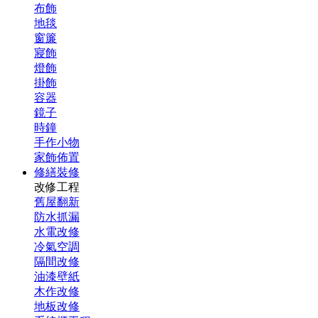
布飾
地毯
窗簾
寢飾
燈飾
掛飾
容器
鏡子
時鐘
手作小物
家飾佈置
修繕裝修
改修工程
舊屋翻新
防水抓漏
水電改修
冷氣空調
隔間改修
油漆壁紙
木作改修
地板改修