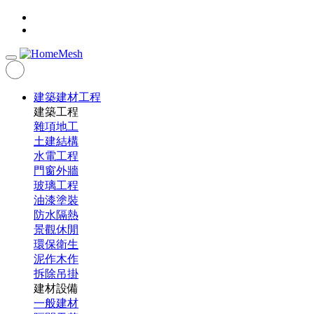
建築建材工程
建築工程
雜項地工
土建結構
水電工程
門窗外牆
玻璃工程
油漆塗裝
防水隔熱
景觀休閒
環保衛生
泥作木作
拆除吊掛
建材設備
一般建材