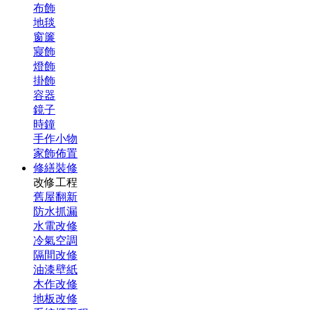
布飾
地毯
窗簾
寢飾
燈飾
掛飾
容器
鏡子
時鐘
手作小物
家飾佈置
修繕裝修
改修工程
舊屋翻新
防水抓漏
水電改修
冷氣空調
隔間改修
油漆壁紙
木作改修
地板改修