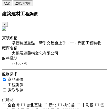
取消
送出詢價單
建築建材工程
詢價
×
實績名稱
掌握驗屋重點，新手交屋也上手（一）門窗工程驗收
廠商名稱
大鵬展翅藝術文化有限公司
服務電話
77163778
服務需求
商品詢價
工程詢價
索取型錄
供應商
全台灣
台北基隆
新北
桃竹苗
中彰投
雲