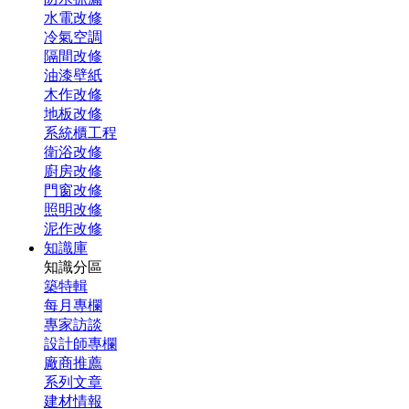
水電改修
冷氣空調
隔間改修
油漆壁紙
木作改修
地板改修
系統櫃工程
衛浴改修
廚房改修
門窗改修
照明改修
泥作改修
知識庫
知識分區
築特輯
每月專欄
專家訪談
設計師專欄
廠商推薦
系列文章
建材情報