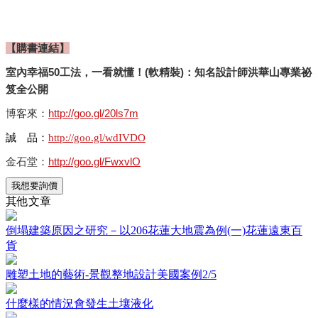
【購書連結】
室內幸福50工法，一看就懂！(軟精裝)：知名設計師洪華山專業祕
笈全公開
博客來：
http://goo.gl/20ls7m
誠 品：
http://goo.gl/wdIVDO
金石堂：
http://goo.gl/FwxvlO
我想要詢價
其他文章
倒塌建築原因之研究－以206花蓮大地震為例(一)花蓮遠東百
貨
雕塑土地的藝術-景觀整地設計美國案例2/5
什麼樣的情況會發生土壤液化