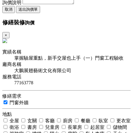
詢價說明
取消
送出詢價單
修繕裝修
詢價
×
實績名稱
掌握驗屋重點，新手交屋也上手（一）門窗工程驗收
廠商名稱
大鵬展翅藝術文化有限公司
服務電話
77163778
修繕需求
門窗外牆
地點
全屋
玄關
客廳
廚房
餐廳
臥室
更衣室
衛浴
書房
兒童房
長輩房
起居室
儲物間