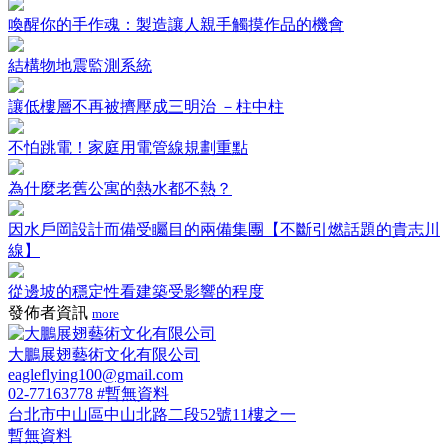
喚醒你的手作魂：製造讓人親手觸摸作品的機會
結構物地震監測系統
讓低樓層不再被擠壓成三明治 －柱中柱
不怕跳電！家庭用電管線規劃重點
為什麼老舊公寓的熱水都不熱？
因水戶岡設計而備受矚目的兩備集團【不斷引燃話題的貴志川
線】
從邊坡的穩定性看建築受影響的程度
發佈者資訊
more
大鵬展翅藝術文化有限公司
eagleflying100@gmail.com
02-77163778 #暫無資料
台北市中山區中山北路二段52號11樓之一
暫無資料