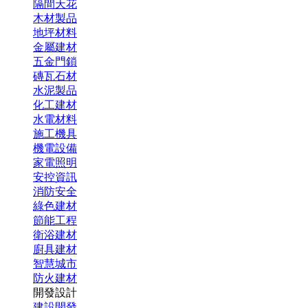
隔間天花
木材製品
地坪材料
金屬建材
五金門鎖
磚瓦石材
水泥製品
化工建材
水電材料
施工機具
機電設備
家電照明
安控資訊
消防安全
綠色建材
節能工程
衛浴建材
廚具建材
智慧城市
防火建材
開發設計
建設開發