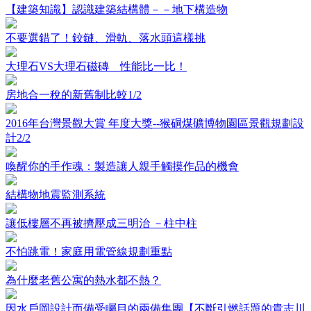
【建築知識】認識建築結構體－－地下構造物
不要選錯了！鉸鏈、滑軌、落水頭這樣挑
大理石VS大理石磁磚 性能比一比！
房地合一稅的新舊制比較1/2
2016年台灣景觀大賞 年度大獎--猴硐煤礦博物園區景觀規劃設
計2/2
喚醒你的手作魂：製造讓人親手觸摸作品的機會
結構物地震監測系統
讓低樓層不再被擠壓成三明治 －柱中柱
不怕跳電！家庭用電管線規劃重點
為什麼老舊公寓的熱水都不熱？
因水戶岡設計而備受矚目的兩備集團【不斷引燃話題的貴志川