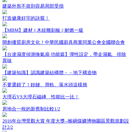
建築外形不規則容易局部受損
打造健康好宅的訣竅！
【MBM】建材 || 木紋雕刻板 || 耐燃一級
開創優質廚房文化！中華民國廚具商業同業公會全國聯合會
【台達濕度偵測換氣扇 功能篇】彈性設定，帶走濕氣、排除
異味
【建築知識】認識建築結構體－－地下構造物
不要選錯了！鉸鏈、滑軌、落水頭這樣挑
大理石VS大理石磁磚 性能比一比！
房地合一稅的新舊制比較1/2
2016年台灣景觀大賞 年度大獎--猴硐煤礦博物園區景觀規劃設
計2/2