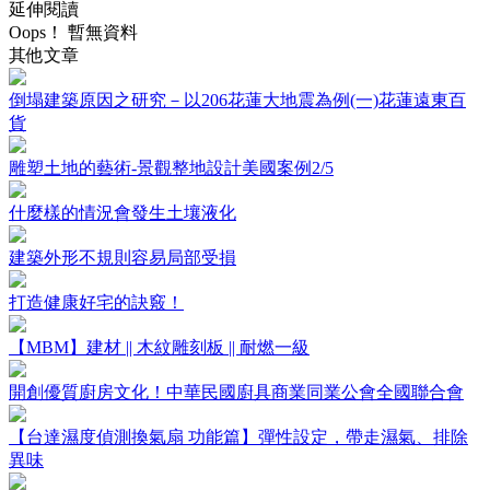
延伸閱讀
Oops！ 暫無資料
其他文章
倒塌建築原因之研究－以206花蓮大地震為例(一)花蓮遠東百
貨
雕塑土地的藝術-景觀整地設計美國案例2/5
什麼樣的情況會發生土壤液化
建築外形不規則容易局部受損
打造健康好宅的訣竅！
【MBM】建材 || 木紋雕刻板 || 耐燃一級
開創優質廚房文化！中華民國廚具商業同業公會全國聯合會
【台達濕度偵測換氣扇 功能篇】彈性設定，帶走濕氣、排除
異味