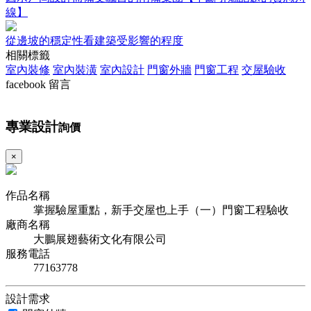
線】
從邊坡的穩定性看建築受影響的程度
相關標籤
室內裝修
室內裝潢
室內設計
門窗外牆
門窗工程
交屋驗收
facebook 留言
專業設計
詢價
×
作品名稱
掌握驗屋重點，新手交屋也上手（一）門窗工程驗收
廠商名稱
大鵬展翅藝術文化有限公司
服務電話
77163778
設計需求