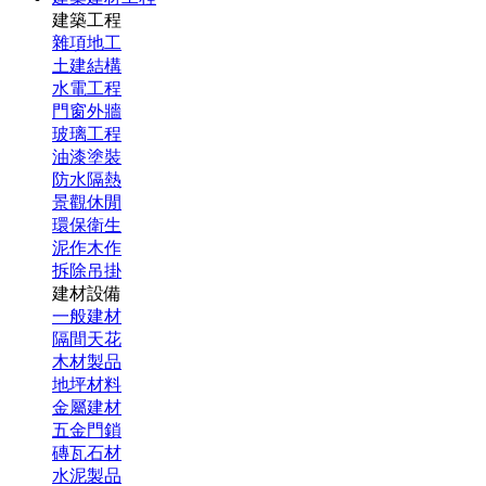
建築工程
雜項地工
土建結構
水電工程
門窗外牆
玻璃工程
油漆塗裝
防水隔熱
景觀休閒
環保衛生
泥作木作
拆除吊掛
建材設備
一般建材
隔間天花
木材製品
地坪材料
金屬建材
五金門鎖
磚瓦石材
水泥製品