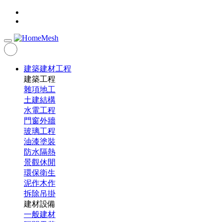
建築建材工程
建築工程
雜項地工
土建結構
水電工程
門窗外牆
玻璃工程
油漆塗裝
防水隔熱
景觀休閒
環保衛生
泥作木作
拆除吊掛
建材設備
一般建材