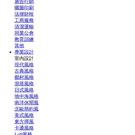
廣告行銷
曬圖印刷
法律財稅
工商服務
清潔運輸
同業公會
教育訓練
其他
專業設計
室內設計
現代風格
古典風格
鄉村風格
混搭風格
日式風格
地中海風格
南洋休閒風
北歐簡約風
美式風格
東方禪風
卡通風格
Loft風格