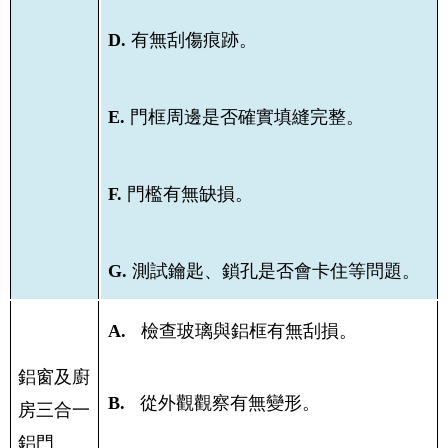
D.
有無刮傷痕跡。
E.
門框周邊是否確實填縫完整。
F.
門檻有無缺損。
G.
測試鑰匙、鎖孔是否會卡住等問題。
A.
檢查玻璃與鋁框有無刮損。
鋁窗及廚
B.
從外觀觀察有無變形。
房三合一
鋁門