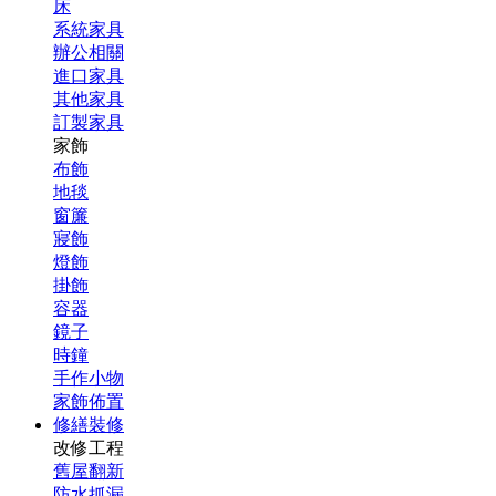
床
系統家具
辦公相關
進口家具
其他家具
訂製家具
家飾
布飾
地毯
窗簾
寢飾
燈飾
掛飾
容器
鏡子
時鐘
手作小物
家飾佈置
修繕裝修
改修工程
舊屋翻新
防水抓漏