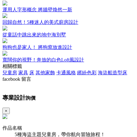
運用人字形概念 將牆壁煥然一新
回歸自然！5種迷人的美式廚房設計
從童話中跳出來的地中海別墅
狗狗也是家人！ 將狗窩放進設計
寬闊你的視野！奔放的白色Loft風設計
相關標籤
兒童房
家具
床
其他家飾
卡通風格
繽紛色彩
海盜船造型床
facebook 留言
專業設計
詢價
×
作品名稱
5種海盜主題兒童房，帶你航向冒險旅程！