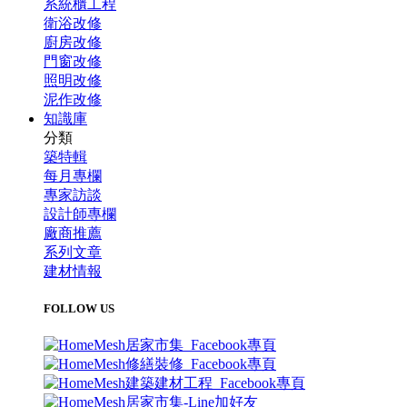
系統櫃工程
衛浴改修
廚房改修
門窗改修
照明改修
泥作改修
知識庫
分類
築特輯
每月專欄
專家訪談
設計師專欄
廠商推薦
系列文章
建材情報
FOLLOW US