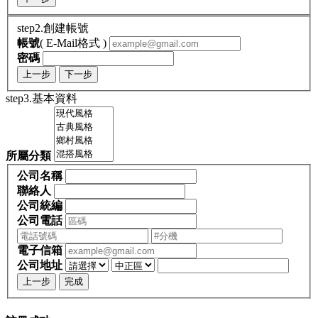
step2.創建帳號
帳號
( E-Mail格式 )
密碼
上一步
下一步
step3.基本資料
所屬分類
公司名稱
聯絡人
公司統編
公司電話
電子信箱
公司地址
上一步
完成