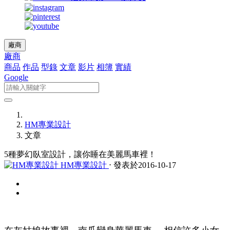
廠商
廠商
商品
作品
型錄
文章
影片
相簿
實績
Google
HM專業設計
文章
5種夢幻臥室設計，讓你睡在美麗馬車裡！
HM專業設計
⋅ 發表於2016-10-17