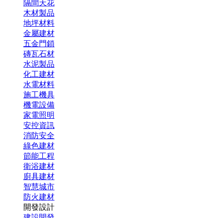
隔間天花
木材製品
地坪材料
金屬建材
五金門鎖
磚瓦石材
水泥製品
化工建材
水電材料
施工機具
機電設備
家電照明
安控資訊
消防安全
綠色建材
節能工程
衛浴建材
廚具建材
智慧城市
防火建材
開發設計
建設開發