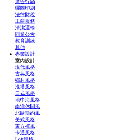
廣告行銷
曬圖印刷
法律財稅
工商服務
清潔運輸
同業公會
教育訓練
其他
專業設計
室內設計
現代風格
古典風格
鄉村風格
混搭風格
日式風格
地中海風格
南洋休閒風
北歐簡約風
美式風格
東方禪風
卡通風格
Loft風格