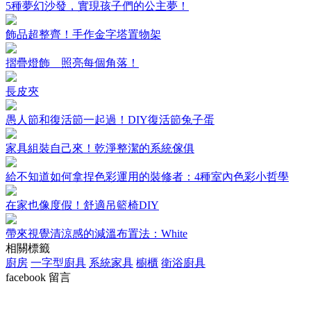
5種夢幻沙發，實現孩子們的公主夢！
飾品超整齊！手作金字塔置物架
摺疊燈飾 照亮每個角落！
長皮夾
愚人節和復活節一起過！DIY復活節兔子蛋
家具組裝自己來！乾淨整潔的系統傢俱
給不知道如何拿捏色彩運用的裝修者：4種室內色彩小哲學
在家也像度假！舒適吊籃椅DIY
帶來視覺清涼感的減溫布置法：White
相關標籤
廚房
一字型廚具
系統家具
櫥櫃
衛浴廚具
facebook 留言