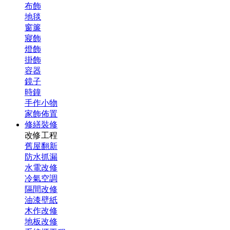
布飾
地毯
窗簾
寢飾
燈飾
掛飾
容器
鏡子
時鐘
手作小物
家飾佈置
修繕裝修
改修工程
舊屋翻新
防水抓漏
水電改修
冷氣空調
隔間改修
油漆壁紙
木作改修
地板改修