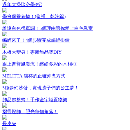
過年大掃除必學3招
學會保養衣物！(熨燙、乾洗篇)
誰說白色很單調！5個理由讓你愛上白色臥室
蝙蝠來了！4個步驟完成蝙蝠掛鐘
木板大變身！專屬飾品架DIY
跟上普普風潮流！繽紛多彩的木相框
MELITTA 濾杯的正確沖煮方式
5種夢幻沙發，實現孩子們的公主夢！
飾品超整齊！手作金字塔置物架
摺疊燈飾 照亮每個角落！
長皮夾