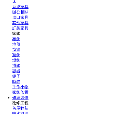
床
系統家具
辦公相關
進口家具
其他家具
訂製家具
家飾
布飾
地毯
窗簾
寢飾
燈飾
掛飾
容器
鏡子
時鐘
手作小物
家飾佈置
修繕裝修
改修工程
舊屋翻新
防水抓漏