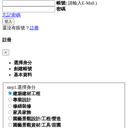
帳號
( 請輸入E-Mail )
密碼
忘記密碼
登入
還沒有賬號？
註冊
註冊
×
選擇身分
創建帳號
基本資料
step1.選擇身分
建築建材工程
專業設計
修繕裝修
家具家飾
園藝景觀設計/工程/營造
園藝景觀資材/工具/苗圃