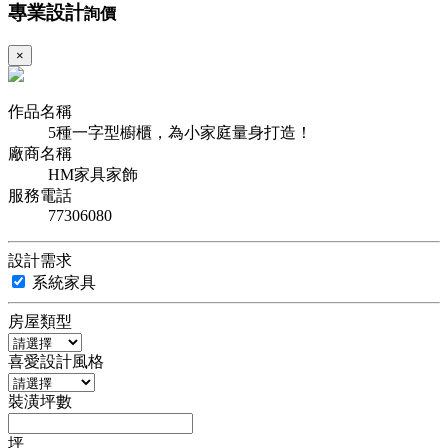
專業設計
詢價
×
作品名稱
5種一字型櫥櫃，為小家庭量身打造！
廠商名稱
HM家具家飾
服務電話
77306080
設計需求
系統家具
房屋類型
喜愛設計風格
裝潢坪數
坪