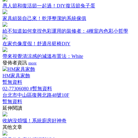
愚人節和復活節一起過！DIY復活節兔子蛋
家具組裝自己來！乾淨整潔的系統傢俱
給不知道如何拿捏色彩運用的裝修者：4種室內色彩小哲學
在家也像度假！舒適吊籃椅DIY
帶來視覺清涼感的減溫布置法：White
發佈者資訊
more
HM家具家飾
暫無資料
02-77306080 #暫無資料
台北市中山區復興北路48號10F
暫無資料
延伸閱讀
收納沒煩惱！系統廚房好神奇
其他文章