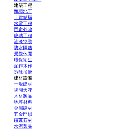
建築工程
雜項地工
土建結構
水電工程
門窗外牆
玻璃工程
油漆塗裝
防水隔熱
景觀休閒
環保衛生
泥作木作
拆除吊掛
建材設備
一般建材
隔間天花
木材製品
地坪材料
金屬建材
五金門鎖
磚瓦石材
水泥製品