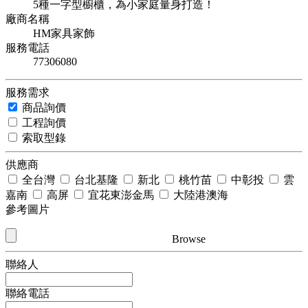
5種一字型櫥櫃，為小家庭量身打造！
廠商名稱
HM家具家飾
服務電話
77306080
服務需求
商品詢價
工程詢價
索取型錄
供應商
全台灣
台北基隆
新北
桃竹苗
中彰投
雲
嘉南
高屏
宜花東澎金馬
大陸港澳海
參考圖片
Browse
聯絡人
聯絡電話