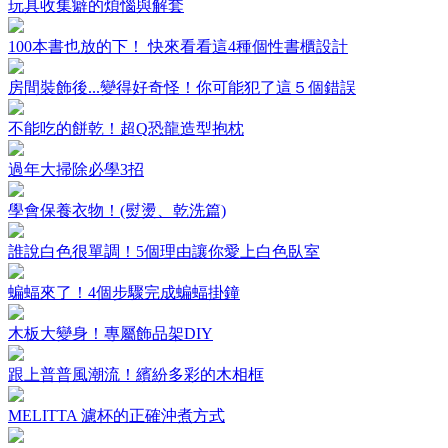
玩具收集癖的煩惱與解套
100本書也放的下！ 快來看看這4種個性書櫃設計
房間裝飾後...變得好奇怪！你可能犯了這５個錯誤
不能吃的餅乾！超Q恐龍造型抱枕
過年大掃除必學3招
學會保養衣物！(熨燙、乾洗篇)
誰說白色很單調！5個理由讓你愛上白色臥室
蝙蝠來了！4個步驟完成蝙蝠掛鐘
木板大變身！專屬飾品架DIY
跟上普普風潮流！繽紛多彩的木相框
MELITTA 濾杯的正確沖煮方式