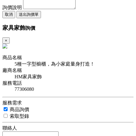
詢價說明
取消
送出詢價單
家具家飾
詢價
×
商品名稱
5種一字型櫥櫃，為小家庭量身打造！
廠商名稱
HM家具家飾
服務電話
77306080
服務需求
商品詢價
索取型錄
聯絡人