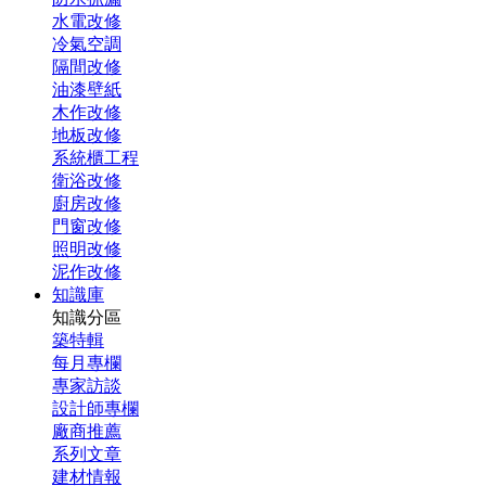
水電改修
冷氣空調
隔間改修
油漆壁紙
木作改修
地板改修
系統櫃工程
衛浴改修
廚房改修
門窗改修
照明改修
泥作改修
知識庫
知識分區
築特輯
每月專欄
專家訪談
設計師專欄
廠商推薦
系列文章
建材情報