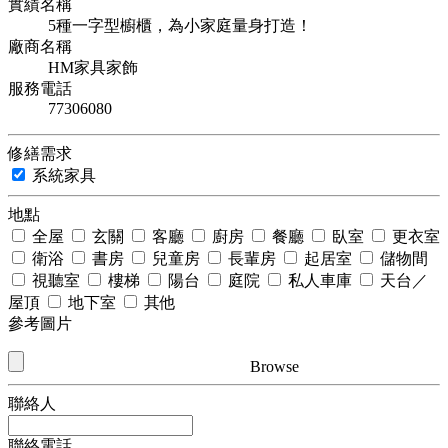
實績名稱
5種一字型櫥櫃，為小家庭量身打造！
廠商名稱
HM家具家飾
服務電話
77306080
修繕需求
系統家具
地點
全屋
玄關
客廳
廚房
餐廳
臥室
更衣室
衛浴
書房
兒童房
長輩房
起居室
儲物間
視聽室
樓梯
陽台
庭院
私人車庫
天台／
屋頂
地下室
其他
參考圖片
Browse
聯絡人
聯絡電話