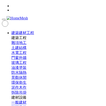
建築建材工程
建築工程
雜項地工
土建結構
水電工程
門窗外牆
玻璃工程
油漆塗裝
防水隔熱
景觀休閒
環保衛生
泥作木作
拆除吊掛
建材設備
一般建材