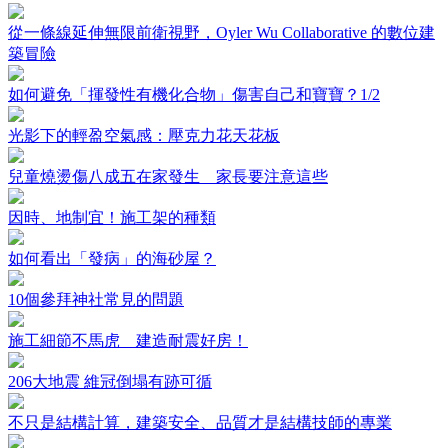
從一條線延伸無限前衛視野，Oyler Wu Collaborative 的數位建
築冒險
如何避免「揮發性有機化合物」傷害自己和寶寶？1/2
光影下的輕盈空氣感：壓克力花天花板
兒童燒燙傷八成五在家發生 家長要注意這些
因時、地制宜！施工架的種類
如何看出「發病」的海砂屋？
10個參拜神社常見的問題
施工細節不馬虎 建造耐震好房！
206大地震 維冠倒塌有跡可循
不只是結構計算，建築安全、品質才是結構技師的專業