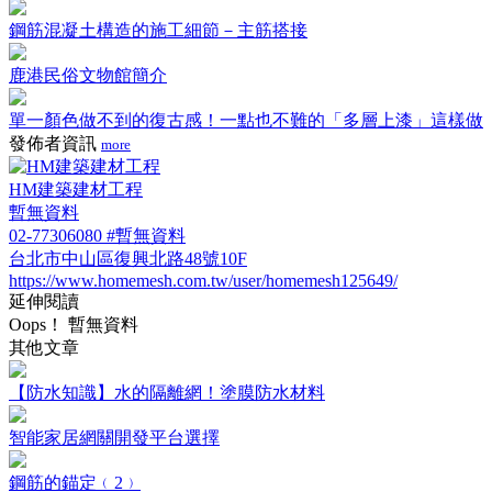
鋼筋混凝土構造的施工細節－主筋搭接
鹿港民俗文物館簡介
單一顏色做不到的復古感！一點也不難的「多層上漆」這樣做
發佈者資訊
more
HM建築建材工程
暫無資料
02-77306080 #暫無資料
台北市中山區復興北路48號10F
https://www.homemesh.com.tw/user/homemesh125649/
延伸閱讀
Oops！ 暫無資料
其他文章
【防水知識】水的隔離網！塗膜防水材料
智能家居網關開發平台選擇
鋼筋的錨定﹙2﹚