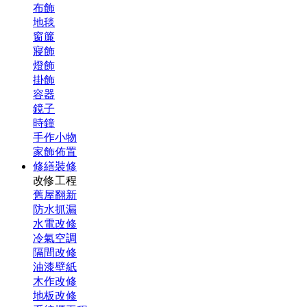
布飾
地毯
窗簾
寢飾
燈飾
掛飾
容器
鏡子
時鐘
手作小物
家飾佈置
修繕裝修
改修工程
舊屋翻新
防水抓漏
水電改修
冷氣空調
隔間改修
油漆壁紙
木作改修
地板改修