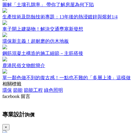
圖解「土壤孔隙率」 帶你了解房屋為何下陷
生產技術及防蝕技術專題：13年後的熱浸鍍鋅與熔射1/4
車子開上建築物！解決交通壅塞新發想
環保新主義！超耐磨的仿木地板
鋼筋混凝土構造的施工細節－主筋搭接
鹿港民俗文物館簡介
單一顏色做不到的復古感！一點也不難的「多層上漆」這樣做
相關標籤
環保
節能
節能工程
綠色照明
facebook 留言
專業設計
詢價
×