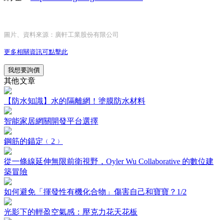
圖片、資料來源：廣軒工業股份有限公司
更多相關資訊可點擊此
我想要詢價
其他文章
【防水知識】水的隔離網！塗膜防水材料
智能家居網關開發平台選擇
鋼筋的錨定﹙2﹚
從一條線延伸無限前衛視野，Oyler Wu Collaborative 的數位建
築冒險
如何避免「揮發性有機化合物」傷害自己和寶寶？1/2
光影下的輕盈空氣感：壓克力花天花板