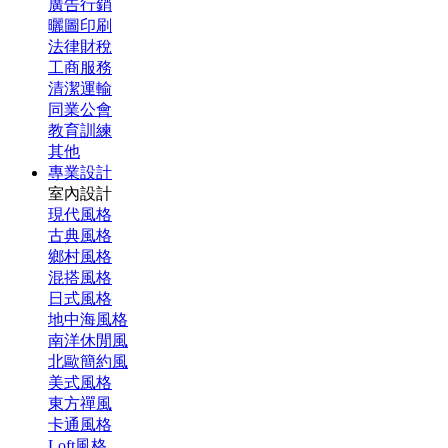
廣告行銷
曬圖印刷
法律財稅
工商服務
清潔運輸
同業公會
教育訓練
其他
專業設計
室內設計
現代風格
古典風格
鄉村風格
混搭風格
日式風格
地中海風格
南洋休閒風
北歐簡約風
美式風格
東方禪風
卡通風格
Loft風格