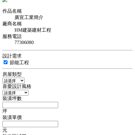
作品名稱
廣宣工業簡介
廠商名稱
HM建築建材工程
服務電話
77306080
設計需求
節能工程
房屋類型
喜愛設計風格
裝潢坪數
坪
裝潢單價
元