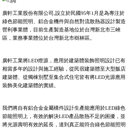
廣軒工業股份有限公司,設立於民國95年1月是為專注於
綠色節能照明、鋁合金機件與自然對流散熱器設計製造
營利事業體，目前生產製造基地位於台灣新北市三峽
區，業務事業體位於台灣新北市樹林區。
廣軒工業將LED燈源，應用於建築體裝飾照明設計已有
相當多年的設計與施工經驗，從民宿建築體至大型飯店
建築體、從獨棟別墅至集合式住宅皆有將LED光源應用
裝飾美化建築體的實績。
我們將自有鋁合金金屬構件設計生產能應用於LED綠色
節能照明上，有效的解決LED產品散熱不足的困擾，並
將光源壽明有效的延長，達到真正能符合綠色節能照明