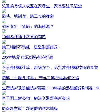
兒童燒燙傷八成五在家發生 家長要注意這些
因時、地制宜！施工架的種類
如何看出「發病」的海砂屋？
10個參拜神社常見的問題
施工細節不馬虎 建造耐震好房！
206大地震 維冠倒塌有跡可循
不只是結構計算，建築安全、品質才是結構技師的專業
圖解「土壤孔隙率」 帶你了解房屋為何下陷
生產技術及防蝕技術專題：13年後的熱浸鍍鋅與熔射1/4
車子開上建築物！解決交通壅塞新發想
環保新主義！超耐磨的仿木地板