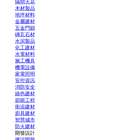
隔間天花
木材製品
地坪材料
金屬建材
五金門鎖
磚瓦石材
水泥製品
化工建材
水電材料
施工機具
機電設備
家電照明
安控資訊
消防安全
綠色建材
節能工程
衛浴建材
廚具建材
智慧城市
防火建材
開發設計
建設開發