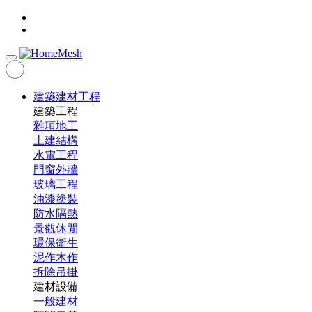
建築建材工程
建築工程
雜項地工
土建結構
水電工程
門窗外牆
玻璃工程
油漆塗裝
防水隔熱
景觀休閒
環保衛生
泥作木作
拆除吊掛
建材設備
一般建材