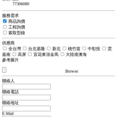
77306080
服務需求
商品詢價
工程詢價
索取型錄
供應商
全台灣
台北基隆
新北
桃竹苗
中彰投
雲
嘉南
高屏
宜花東澎金馬
大陸港澳海
參考圖片
Browse
聯絡人
聯絡電話
聯絡地址
E-Mail