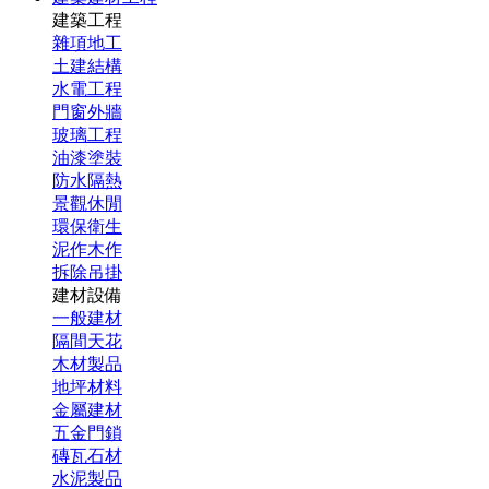
建築工程
雜項地工
土建結構
水電工程
門窗外牆
玻璃工程
油漆塗裝
防水隔熱
景觀休閒
環保衛生
泥作木作
拆除吊掛
建材設備
一般建材
隔間天花
木材製品
地坪材料
金屬建材
五金門鎖
磚瓦石材
水泥製品