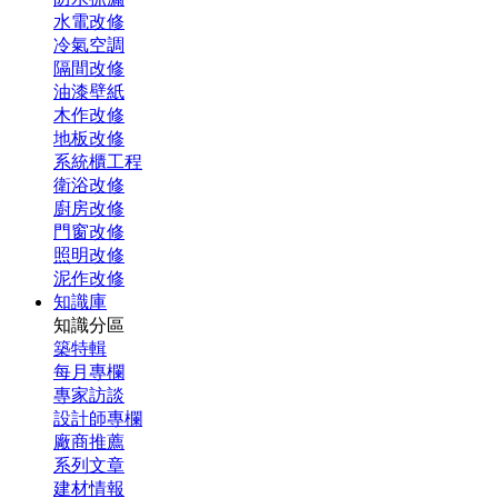
水電改修
冷氣空調
隔間改修
油漆壁紙
木作改修
地板改修
系統櫃工程
衛浴改修
廚房改修
門窗改修
照明改修
泥作改修
知識庫
知識分區
築特輯
每月專欄
專家訪談
設計師專欄
廠商推薦
系列文章
建材情報