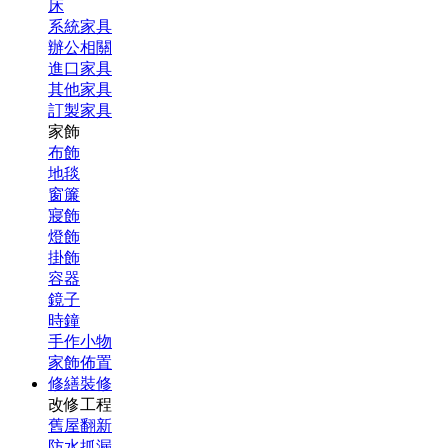
床
系統家具
辦公相關
進口家具
其他家具
訂製家具
家飾
布飾
地毯
窗簾
寢飾
燈飾
掛飾
容器
鏡子
時鐘
手作小物
家飾佈置
修繕裝修
改修工程
舊屋翻新
防水抓漏