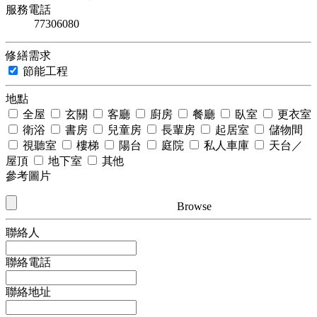
服務電話
77306080
修繕需求
節能工程
地點
全屋
玄關
客廳
廚房
餐廳
臥室
更衣室
衛浴
書房
兒童房
長輩房
起居室
儲物間
視聽室
樓梯
陽台
庭院
私人車庫
天台／
屋頂
地下室
其他
參考圖片
Browse
聯絡人
聯絡電話
聯絡地址