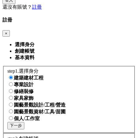
登入
還沒有賬號？
註冊
註冊
×
選擇身分
創建帳號
基本資料
step1.選擇身分
建築建材工程
專業設計
修繕裝修
家具家飾
園藝景觀設計/工程/營造
園藝景觀資材/工具/苗圃
個人/工作室
下一步