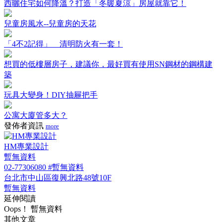
西曬住宅如何降溫？打造「冬暖夏涼」房屋就靠它！
兒童房風水--兒童房的天花
「4不2記得」 清明防火有一套！
想買的低樓層房子，建議你，最好買有使用SN鋼材的鋼構建
築
玩具大變身！DIY抽屜把手
公寓大廈管多大？
發佈者資訊
more
HM專業設計
暫無資料
02-77306080 #暫無資料
台北市中山區復興北路48號10F
暫無資料
延伸閱讀
Oops！ 暫無資料
其他文章