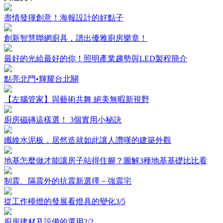
盡情發揮創意！海報設計的好點子
創新智慧聯網廚具，譜出優雅廚房樂章！
最好的光給最好的你！照明產業趨勢與LED製程簡介
點亮北門•輝耀台北關
【左腦管家】與藝術共舞 絕美無暇新視野
廚房磁磚這樣選！ 3個實用小秘訣
纖維水泥板，居然造就如此讓人讚嘆的建築外觀
地基怎麼做才能讓房子站得住腳？圖解3種地基基礎比比看
制震、隔震外的抗震新選擇－強震宅
從工作檯燈的發展看燈具的變化3/5
廚房建材及設備的選用2/2