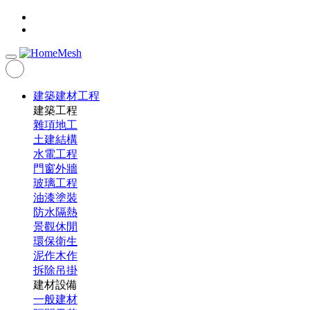
建築建材工程
建築工程
雜項地工
土建結構
水電工程
門窗外牆
玻璃工程
油漆塗裝
防水隔熱
景觀休閒
環保衛生
泥作木作
拆除吊掛
建材設備
一般建材