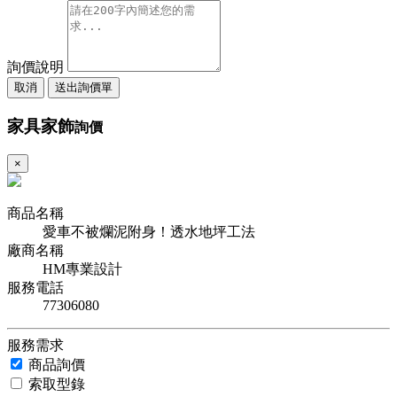
詢價說明
取消
送出詢價單
家具家飾
詢價
×
商品名稱
愛車不被爛泥附身！透水地坪工法
廠商名稱
HM專業設計
服務電話
77306080
服務需求
商品詢價
索取型錄