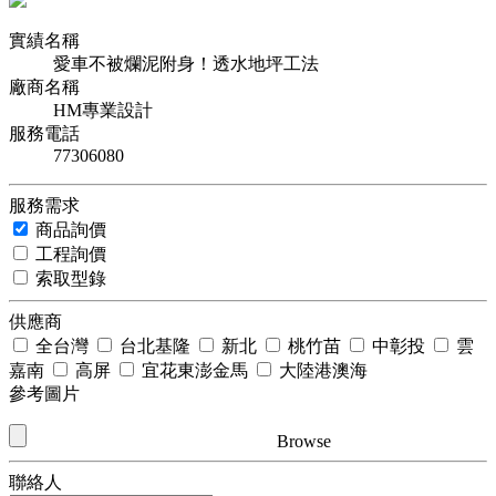
實績名稱
愛車不被爛泥附身！透水地坪工法
廠商名稱
HM專業設計
服務電話
77306080
服務需求
商品詢價
工程詢價
索取型錄
供應商
全台灣
台北基隆
新北
桃竹苗
中彰投
雲
嘉南
高屏
宜花東澎金馬
大陸港澳海
參考圖片
Browse
聯絡人