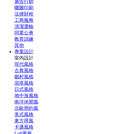
廣告行銷
曬圖印刷
法律財稅
工商服務
清潔運輸
同業公會
教育訓練
其他
專業設計
室內設計
現代風格
古典風格
鄉村風格
混搭風格
日式風格
地中海風格
南洋休閒風
北歐簡約風
美式風格
東方禪風
卡通風格
Loft風格