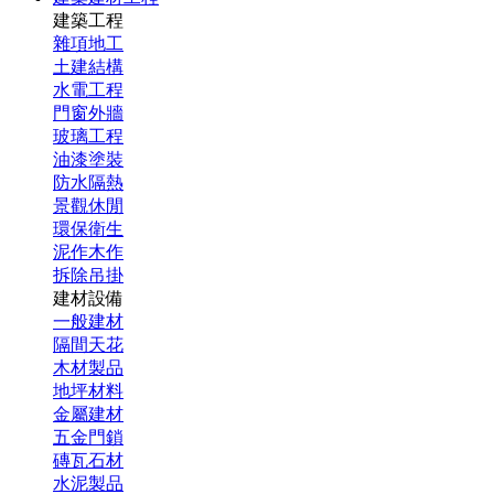
建築工程
雜項地工
土建結構
水電工程
門窗外牆
玻璃工程
油漆塗裝
防水隔熱
景觀休閒
環保衛生
泥作木作
拆除吊掛
建材設備
一般建材
隔間天花
木材製品
地坪材料
金屬建材
五金門鎖
磚瓦石材
水泥製品