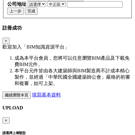
公司地址
上一步
完成
註冊成功
×
歡迎加入「
BIM
知識資源平台」
成為本平台會員，您將可以任意瀏覽BIM產品及下載免
費BIM元件。
本平台元件皆由各大建築師與BIM製造商不計成本精心
製作，並經過「中華民國全國建築師公會」嚴格的初審
和複審，始可上架。
填寫基本資料
繼續瀏覽本頁
UPLOAD
×
請選擇上傳類型