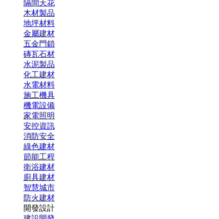
隔間天花
木材製品
地坪材料
金屬建材
五金門鎖
磚瓦石材
水泥製品
化工建材
水電材料
施工機具
機電設備
家電照明
安控資訊
消防安全
綠色建材
節能工程
衛浴建材
廚具建材
智慧城市
防火建材
開發設計
建設開發