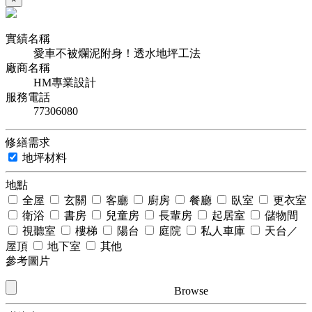
實績名稱
愛車不被爛泥附身！透水地坪工法
廠商名稱
HM專業設計
服務電話
77306080
修繕需求
地坪材料
地點
全屋
玄關
客廳
廚房
餐廳
臥室
更衣室
衛浴
書房
兒童房
長輩房
起居室
儲物間
視聽室
樓梯
陽台
庭院
私人車庫
天台／
屋頂
地下室
其他
參考圖片
Browse