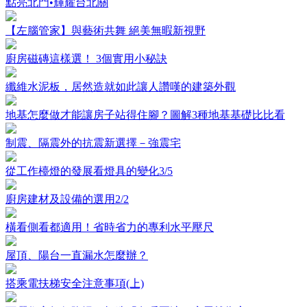
點亮北門•輝耀台北關
【左腦管家】與藝術共舞 絕美無暇新視野
廚房磁磚這樣選！ 3個實用小秘訣
纖維水泥板，居然造就如此讓人讚嘆的建築外觀
地基怎麼做才能讓房子站得住腳？圖解3種地基基礎比比看
制震、隔震外的抗震新選擇－強震宅
從工作檯燈的發展看燈具的變化3/5
廚房建材及設備的選用2/2
橫看側看都適用！省時省力的專利水平壓尺
屋頂、陽台一直漏水怎麼辦？
搭乘電扶梯安全注意事項(上)