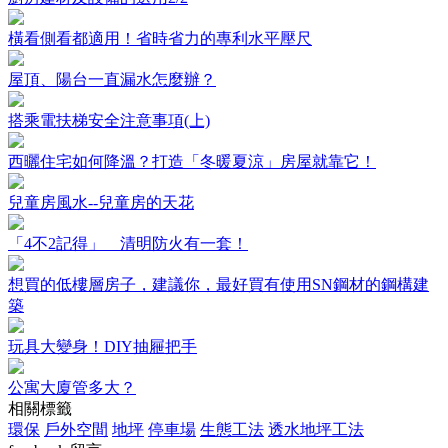
橫看側看都適用！省時省力的專利水平壓尺
屋頂、陽台一直漏水怎麼辦？
搭乘電扶梯安全注意事項(上)
西曬住宅如何降溫？打造「冬暖夏涼」房屋就靠它！
兒童房風水--兒童房的天花
「4不2記得」 清明防火有一套！
想買的低樓層房子，建議你，最好買有使用SN鋼材的鋼構建
築
玩具大變身！DIY抽屜把手
公寓大廈管多大？
相關標籤
環保
戶外空間
地坪
停車場
生態工法
透水地坪工法