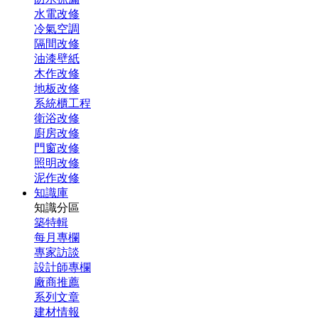
水電改修
冷氣空調
隔間改修
油漆壁紙
木作改修
地板改修
系統櫃工程
衛浴改修
廚房改修
門窗改修
照明改修
泥作改修
知識庫
知識分區
築特輯
每月專欄
專家訪談
設計師專欄
廠商推薦
系列文章
建材情報