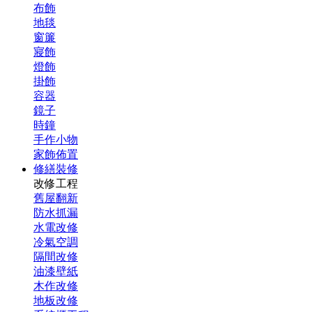
布飾
地毯
窗簾
寢飾
燈飾
掛飾
容器
鏡子
時鐘
手作小物
家飾佈置
修繕裝修
改修工程
舊屋翻新
防水抓漏
水電改修
冷氣空調
隔間改修
油漆壁紙
木作改修
地板改修