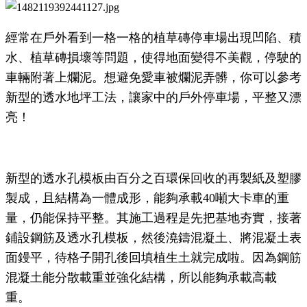
經常在戶外看到一格一格的植草磚停車場出現凹陷、積
水、植草磚損壞等問題，使得地面變得不美觀，停駛
的
車輛附著上爛泥。想避免愛車被爛泥弄髒，你可以參考
新型的透水地坪工法，讓家中的戶外停車場，平整
又漂
亮！
新型的透水孔模板由百分之百環保回收的再製紙及塑膠
製成，且結構為一體成形，能夠承載40噸大卡車的重
量，仍能保持平整。其施工過程是先把基地夯實，接著
鋪設鋼筋及透水孔模板，然後澆鑄混凝土、將混凝土
表
面鏝平，待格子開孔後回填植生土就完成啦。因為鋼筋
混凝土能分散載重並強化結構，所以能夠承載高載
重。