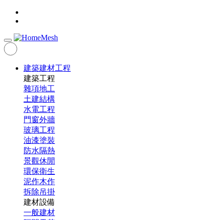
建築建材工程
建築工程
雜項地工
土建結構
水電工程
門窗外牆
玻璃工程
油漆塗裝
防水隔熱
景觀休閒
環保衛生
泥作木作
拆除吊掛
建材設備
一般建材