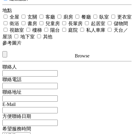
地點
全屋
玄關
客廳
廚房
餐廳
臥室
更衣室
衛浴
書房
兒童房
長輩房
起居室
儲物間
視聽室
樓梯
陽台
庭院
私人車庫
天台／
屋頂
地下室
其他
參考圖片
Browse
聯絡人
聯絡電話
聯絡地址
E-Mail
方便聯絡日期
希望服務時間