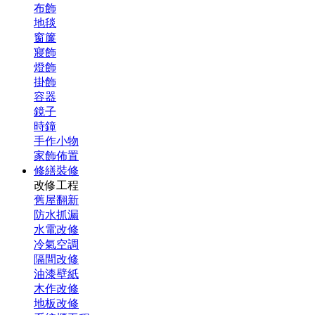
布飾
地毯
窗簾
寢飾
燈飾
掛飾
容器
鏡子
時鐘
手作小物
家飾佈置
修繕裝修
改修工程
舊屋翻新
防水抓漏
水電改修
冷氣空調
隔間改修
油漆壁紙
木作改修
地板改修