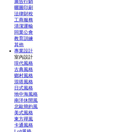
廣告行銷
曬圖印刷
法律財稅
工商服務
清潔運輸
同業公會
教育訓練
其他
專業設計
室內設計
現代風格
古典風格
鄉村風格
混搭風格
日式風格
地中海風格
南洋休閒風
北歐簡約風
美式風格
東方禪風
卡通風格
Loft風格