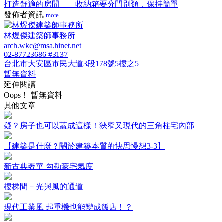
打造舒適的房間——收納箱要分門別類，保持簡單
發佈者資訊
more
林煜傑建築師事務所
arch.wkc@msa.hinet.net
02-87723686 #3137
台北市大安區市民大道3段178號5樓之5
暫無資料
延伸閱讀
Oops！ 暫無資料
其他文章
疑？房子也可以蓋成這樣！狹窄又現代的三角柱宅內部
【建築是什麼？關於建築本質的快思慢想3-3】
新古典奢華 勾勒豪宅氣度
樓梯間－光與風的通道
現代工業風 起重機也能變成飯店！？