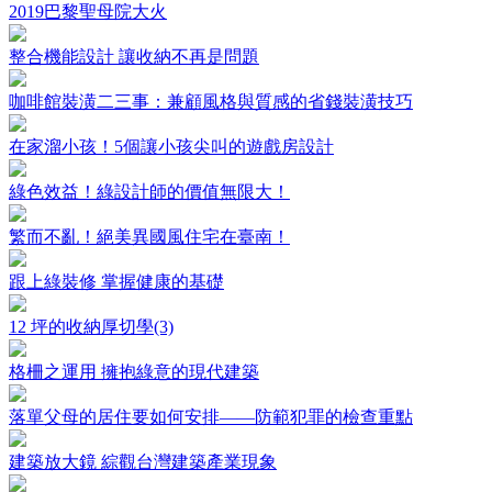
2019巴黎聖母院大火
整合機能設計 讓收納不再是問題
咖啡館裝潢二三事：兼顧風格與質感的省錢裝潢技巧
在家溜小孩！5個讓小孩尖叫的遊戲房設計
綠色效益！綠設計師的價值無限大！
繁而不亂！絕美異國風住宅在臺南！
跟上綠裝修 掌握健康的基礎
12 坪的收納厚切學(3)
格柵之運用 擁抱綠意的現代建築
落單父母的居住要如何安排——防範犯罪的檢查重點
建築放大鏡 綜觀台灣建築產業現象