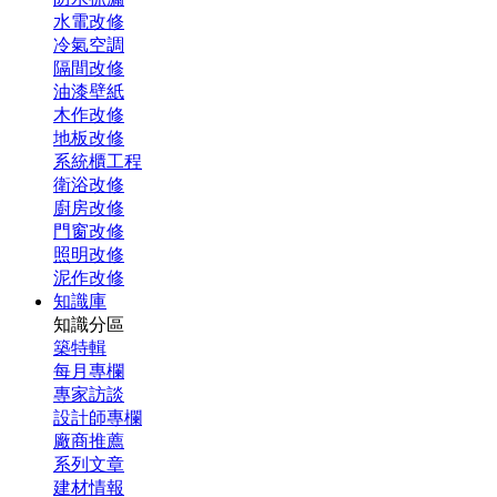
水電改修
冷氣空調
隔間改修
油漆壁紙
木作改修
地板改修
系統櫃工程
衛浴改修
廚房改修
門窗改修
照明改修
泥作改修
知識庫
知識分區
築特輯
每月專欄
專家訪談
設計師專欄
廠商推薦
系列文章
建材情報