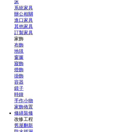
床
系統家具
辦公相關
進口家具
其他家具
訂製家具
家飾
布飾
地毯
窗簾
寢飾
燈飾
掛飾
容器
鏡子
時鐘
手作小物
家飾佈置
修繕裝修
改修工程
舊屋翻新
防水抓漏