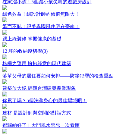
在家溜小孩！5個讓小孩尖叫的遊戲房設計
綠色效益！綠設計師的價值無限大！
繁而不亂！絕美異國風住宅在臺南！
跟上綠裝修 掌握健康的基礎
12 坪的收納厚切學(3)
格柵之運用 擁抱綠意的現代建築
落單父母的居住要如何安排——防範犯罪的檢查重點
建築放大鏡 綜觀台灣建築產業現象
你累了嗎？5個洗滌身心的最佳場域吧！
建材 是設計師與空間的對話方式
都歸納好了！大門風水禁忌一次看懂