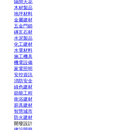
隔間天花
木材製品
地坪材料
金屬建材
五金門鎖
磚瓦石材
水泥製品
化工建材
水電材料
施工機具
機電設備
家電照明
安控資訊
消防安全
綠色建材
節能工程
衛浴建材
廚具建材
智慧城市
防火建材
開發設計
建設開發