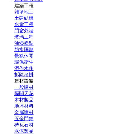
建築工程
雜項地工
土建結構
水電工程
門窗外牆
玻璃工程
油漆塗裝
防水隔熱
景觀休閒
環保衛生
泥作木作
拆除吊掛
建材設備
一般建材
隔間天花
木材製品
地坪材料
金屬建材
五金門鎖
磚瓦石材
水泥製品