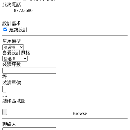
服務電話
87723686
設計需求
建築設計
房屋類型
喜愛設計風格
裝潢坪數
坪
裝潢單價
元
裝修區域圖
Browse
聯絡人