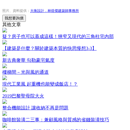
照片、資料提供：
大衡設計．林煜傑建築師事務所
我想要詢價
其他文章
疑？房子也可以蓋成這樣！狹窄又現代的三角柱宅內部
【建築是什麼？關於建築本質的快思慢想3-3】
新古典奢華 勾勒豪宅氣度
樓梯間－光與風的通道
現代工業風 起重機也能變成飯店！？
2019巴黎聖母院大火
整合機能設計 讓收納不再是問題
咖啡館裝潢二三事：兼顧風格與質感的省錢裝潢技巧