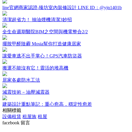
line官網商家認證-臻坊室內裝修設計 LINE ID：@yjn1401b
清潔超省力！ 抽油煙機清潔3妙招
全生命週期醫院BIM之空間與機電整合2/2
擺脫甲醛陰霾 Mosia幫你打造健康居家
讓愛車逃不出手掌心！GPS汽車防盜器
搬運不能沒有它！靈活的堆高機
居家各處防水工法
減震技術－油壓減震器
建築設計重點筆記：重心愈高，穩定性愈差
相關標籤
設備租賃
租屋族
租屋
facebook 留言