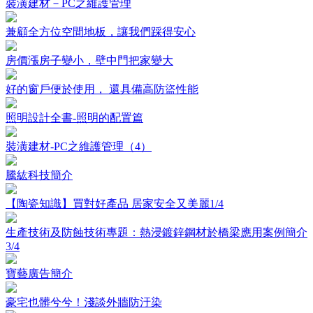
裝潢建材－PC之維護管理
兼顧全方位空間地板，讓我們踩得安心
房價漲房子變小，壁中門把家變大
好的窗戶便於使用， 還具備高防盜性能
照明設計全書-照明的配置篇
裝潢建材-PC之維護管理（4）
騰紘科技簡介
【陶瓷知識】買對好產品 居家安全又美麗1/4
生產技術及防蝕技術專題：熱浸鍍鋅鋼材於橋梁應用案例簡介
3/4
寶藝廣告簡介
豪宅也髒兮兮！淺談外牆防汙染