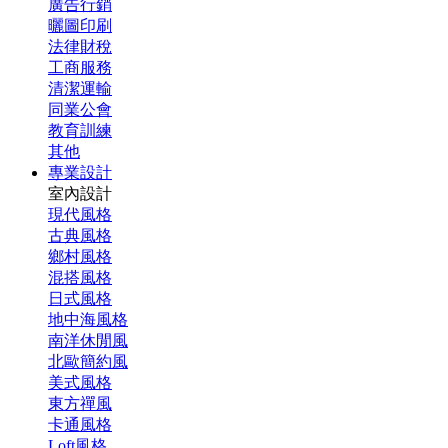
廣告行銷
曬圖印刷
法律財稅
工商服務
清潔運輸
同業公會
教育訓練
其他
專業設計
室內設計
現代風格
古典風格
鄉村風格
混搭風格
日式風格
地中海風格
南洋休閒風
北歐簡約風
美式風格
東方禪風
卡通風格
Loft風格