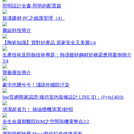
照明設計全書-照明的配置篇
裝潢建材-PC之維護管理（4）
騰紘科技簡介
【陶瓷知識】買對好產品 居家安全又美麗1/4
生產技術及防蝕技術專題：熱浸鍍鋅鋼材於橋梁應用案例簡介
3/4
寶藝廣告簡介
豪宅也髒兮兮！淺談外牆防汙染
line官網商家認證-臻坊室內裝修設計 LINE ID：@yjn1401b
清潔超省力！ 抽油煙機清潔3妙招
全生命週期醫院BIM之空間與機電整合2/2
擺脫甲醛陰霾 Mosia幫你打造健康居家