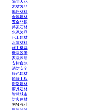
隔間天花
木材製品
地坪材料
金屬建材
五金門鎖
磚瓦石材
水泥製品
化工建材
水電材料
施工機具
機電設備
家電照明
安控資訊
消防安全
綠色建材
節能工程
衛浴建材
廚具建材
智慧城市
防火建材
開發設計
建設開發