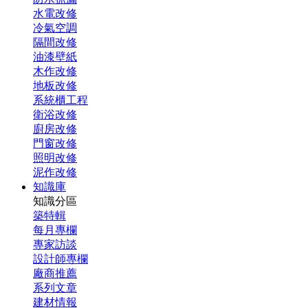
水電改修
冷氣空調
隔間改修
油漆壁紙
木作改修
地板改修
系統櫃工程
衛浴改修
廚房改修
門窗改修
照明改修
泥作改修
知識庫
知識分區
築特輯
每月專欄
專家訪談
設計師專欄
廠商推薦
系列文章
建材情報