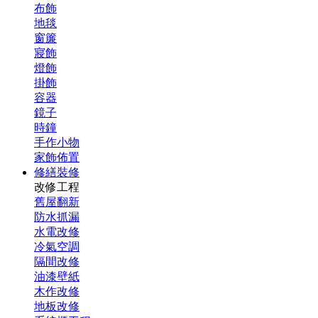
布飾
地毯
窗簾
寢飾
燈飾
掛飾
容器
鏡子
時鐘
手作小物
家飾佈置
修繕裝修
改修工程
舊屋翻新
防水抓漏
水電改修
冷氣空調
隔間改修
油漆壁紙
木作改修
地板改修