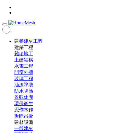
建築建材工程
建築工程
雜項地工
土建結構
水電工程
門窗外牆
玻璃工程
油漆塗裝
防水隔熱
景觀休閒
環保衛生
泥作木作
拆除吊掛
建材設備
一般建材