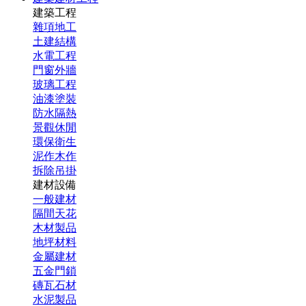
建築工程
雜項地工
土建結構
水電工程
門窗外牆
玻璃工程
油漆塗裝
防水隔熱
景觀休閒
環保衛生
泥作木作
拆除吊掛
建材設備
一般建材
隔間天花
木材製品
地坪材料
金屬建材
五金門鎖
磚瓦石材
水泥製品