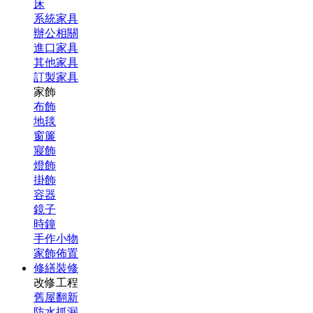
床
系統家具
辦公相關
進口家具
其他家具
訂製家具
家飾
布飾
地毯
窗簾
寢飾
燈飾
掛飾
容器
鏡子
時鐘
手作小物
家飾佈置
修繕裝修
改修工程
舊屋翻新
防水抓漏