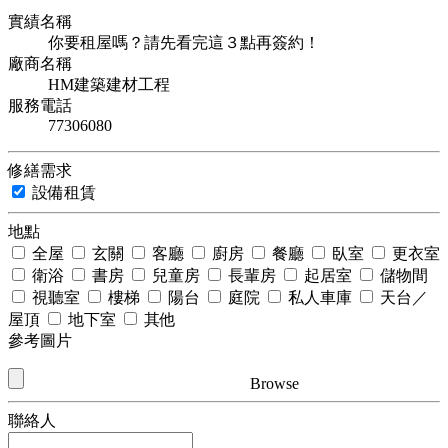
實績名稱
你要租屋嗎？請先看完這３點再簽約！
廠商名稱
HM建築建材工程
服務電話
77306080
修繕需求
設備租賃
地點
全屋
玄關
客廳
廚房
餐廳
臥室
更衣室
衛浴
書房
兒童房
長輩房
起居室
儲物間
視聽室
樓梯
陽台
庭院
私人車庫
天台／
屋頂
地下室
其他
參考圖片
Browse
聯絡人