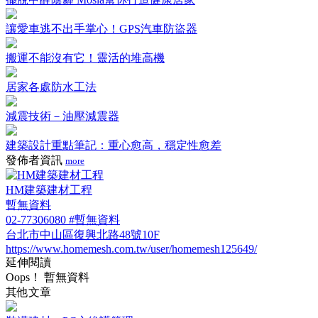
讓愛車逃不出手掌心！GPS汽車防盜器
搬運不能沒有它！靈活的堆高機
居家各處防水工法
減震技術－油壓減震器
建築設計重點筆記：重心愈高，穩定性愈差
發佈者資訊
more
HM建築建材工程
暫無資料
02-77306080 #暫無資料
台北市中山區復興北路48號10F
https://www.homemesh.com.tw/user/homemesh125649/
延伸閱讀
Oops！ 暫無資料
其他文章