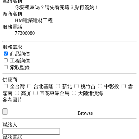
實績名稱
你要租屋嗎？請先看完這３點再簽約！
廠商名稱
HM建築建材工程
服務電話
77306080
服務需求
商品詢價
工程詢價
索取型錄
供應商
全台灣
台北基隆
新北
桃竹苗
中彰投
雲
嘉南
高屏
宜花東澎金馬
大陸港澳海
參考圖片
Browse
聯絡人
聯絡電話