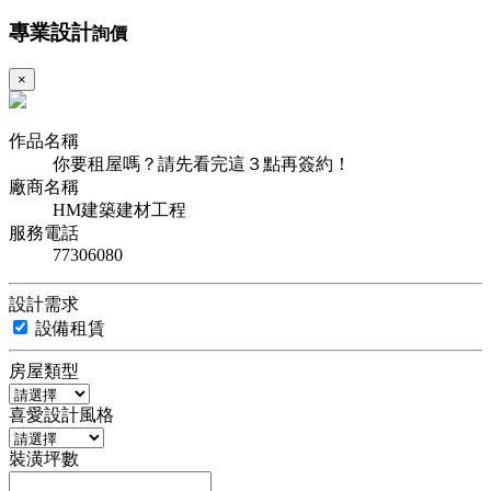
專業設計
詢價
×
作品名稱
你要租屋嗎？請先看完這３點再簽約！
廠商名稱
HM建築建材工程
服務電話
77306080
設計需求
設備租賃
房屋類型
喜愛設計風格
裝潢坪數