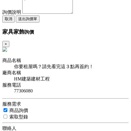
詢價說明
取消
送出詢價單
家具家飾
詢價
×
商品名稱
你要租屋嗎？請先看完這３點再簽約！
廠商名稱
HM建築建材工程
服務電話
77306080
服務需求
商品詢價
索取型錄
聯絡人