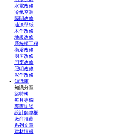
水電改修
冷氣空調
隔間改修
油漆壁紙
木作改修
地板改修
系統櫃工程
衛浴改修
廚房改修
門窗改修
照明改修
泥作改修
知識庫
知識分區
築特輯
每月專欄
專家訪談
設計師專欄
廠商推薦
系列文章
建材情報