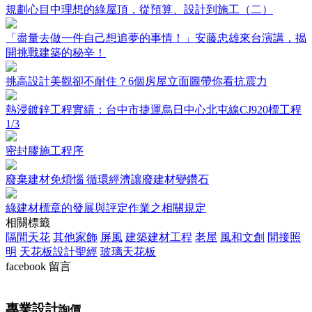
規劃心目中理想的綠屋頂，從預算、設計到施工（二）
「盡量去做一件自己想追夢的事情！」安藤忠雄來台演講，揭
開挑戰建築的秘辛！
挑高設計美觀卻不耐住？6個房屋立面圖帶你看抗震力
熱浸鍍鋅工程實績：台中市捷運烏日中心北屯線CJ920標工程
1/3
密封膠施工程序
廢棄建材免煩惱 循環經濟讓廢建材變鑽石
綠建材標章的發展與評定作業之相關規定
相關標籤
隔間天花
其他家飾
屏風
建築建材工程
老屋
風和文創
間接照
明
天花板設計聖經
玻璃天花板
facebook 留言
專業設計
詢價