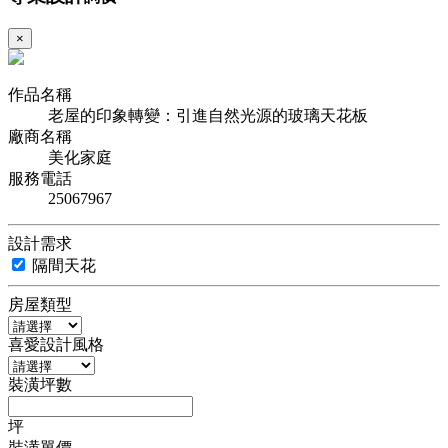
×
作品名稱
老屋的印象轉變：引進自然光源的玻璃天花板
廠商名稱
美化家庭
服務電話
25067967
設計需求
隔間天花
房屋類型
喜愛設計風格
裝潢坪數
坪
裝潢單價