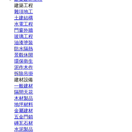
建築工程
雜項地工
土建結構
水電工程
門窗外牆
玻璃工程
油漆塗裝
防水隔熱
景觀休閒
環保衛生
泥作木作
拆除吊掛
建材設備
一般建材
隔間天花
木材製品
地坪材料
金屬建材
五金門鎖
磚瓦石材
水泥製品