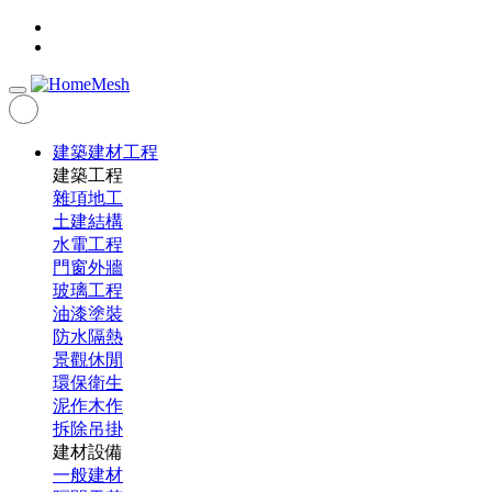
建築建材工程
建築工程
雜項地工
土建結構
水電工程
門窗外牆
玻璃工程
油漆塗裝
防水隔熱
景觀休閒
環保衛生
泥作木作
拆除吊掛
建材設備
一般建材