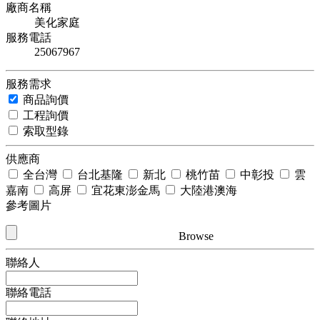
廠商名稱
美化家庭
服務電話
25067967
服務需求
商品詢價
工程詢價
索取型錄
供應商
全台灣
台北基隆
新北
桃竹苗
中彰投
雲
嘉南
高屏
宜花東澎金馬
大陸港澳海
參考圖片
Browse
聯絡人
聯絡電話