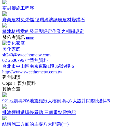
密封膠施工程序
廢棄建材免煩惱 循環經濟讓廢建材變鑽石
綠建材標章的發展與評定作業之相關規定
發佈者資訊
more
美化家庭
sh240@sweethometw.com
02-25067967 #暫無資料
台北市中山區南京東路1段86號9樓-6
http://www.sweethometw.com.tw
延伸閱讀
Oops！ 暫無資料
其他文章
921地震與206地震維冠大樓倒塌–六大設計問題比對4/5
排油煙機選購停看聽 三個重點需熟記
結構施工方面的主要八大問題(一)