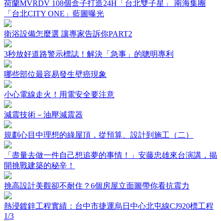
荷蘭MVRDV 108個盒子打造24H「台北雙子星」 南海集團
「台北CITY ONE」藍圖曝光
衛浴設備怎麼選 讓專家告訴你PART2
3秒放好道路警示標誌！解決「急事」的聰明專利
哪些部位最容易發生壁癌現象
小心電線走火！用電安全要注意
減震技術－油壓減震器
規劃心目中理想的綠屋頂，從預算、設計到施工（二）
「盡量去做一件自己想追夢的事情！」安藤忠雄來台演講，揭
開挑戰建築的秘辛！
挑高設計美觀卻不耐住？6個房屋立面圖帶你看抗震力
熱浸鍍鋅工程實績：台中市捷運烏日中心北屯線CJ920標工程
1/3