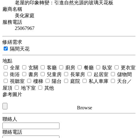
老屋的印象轉變：引進自然光源的玻璃天花板
廠商名稱
美化家庭
服務電話
25067967
修繕需求
隔間天花
地點
全屋
玄關
客廳
廚房
餐廳
臥室
更衣室
衛浴
書房
兒童房
長輩房
起居室
儲物間
視聽室
樓梯
陽台
庭院
私人車庫
天台／
屋頂
地下室
其他
參考圖片
Browse
聯絡人
聯絡電話