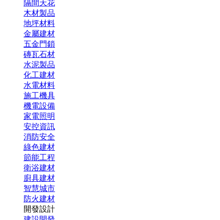
隔間天花
木材製品
地坪材料
金屬建材
五金門鎖
磚瓦石材
水泥製品
化工建材
水電材料
施工機具
機電設備
家電照明
安控資訊
消防安全
綠色建材
節能工程
衛浴建材
廚具建材
智慧城市
防火建材
開發設計
建設開發