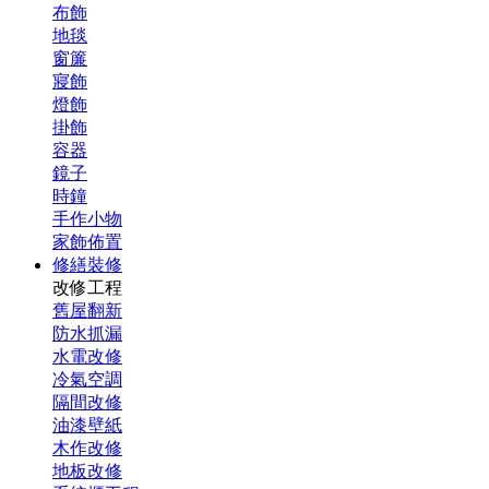
布飾
地毯
窗簾
寢飾
燈飾
掛飾
容器
鏡子
時鐘
手作小物
家飾佈置
修繕裝修
改修工程
舊屋翻新
防水抓漏
水電改修
冷氣空調
隔間改修
油漆壁紙
木作改修
地板改修