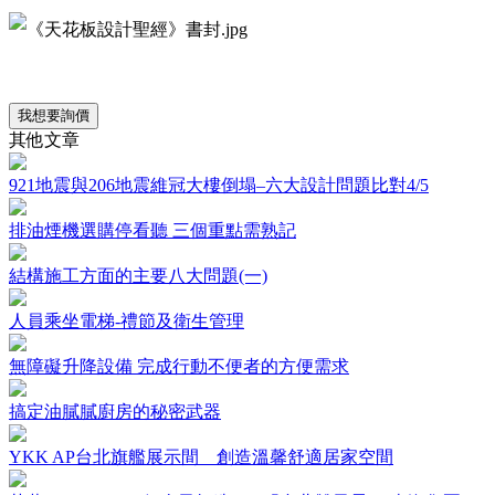
我想要詢價
其他文章
921地震與206地震維冠大樓倒塌–六大設計問題比對4/5
排油煙機選購停看聽 三個重點需熟記
結構施工方面的主要八大問題(一)
人員乘坐電梯-禮節及衛生管理
無障礙升降設備 完成行動不便者的方便需求
搞定油膩膩廚房的秘密武器
YKK AP台北旗艦展示間 創造溫馨舒適居家空間