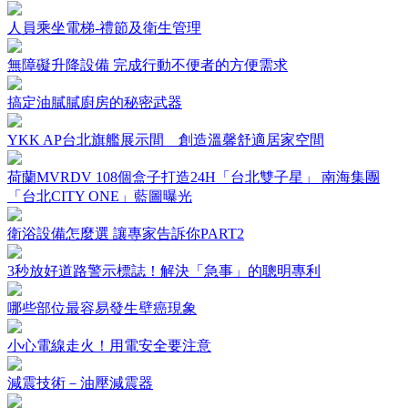
人員乘坐電梯-禮節及衛生管理
無障礙升降設備 完成行動不便者的方便需求
搞定油膩膩廚房的秘密武器
YKK AP台北旗艦展示間 創造溫馨舒適居家空間
荷蘭MVRDV 108個盒子打造24H「台北雙子星」 南海集團
「台北CITY ONE」藍圖曝光
衛浴設備怎麼選 讓專家告訴你PART2
3秒放好道路警示標誌！解決「急事」的聰明專利
哪些部位最容易發生壁癌現象
小心電線走火！用電安全要注意
減震技術－油壓減震器