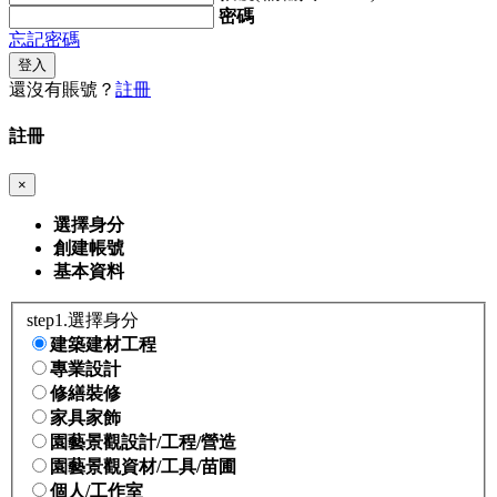
密碼
忘記密碼
登入
還沒有賬號？
註冊
註冊
×
選擇身分
創建帳號
基本資料
step1.選擇身分
建築建材工程
專業設計
修繕裝修
家具家飾
園藝景觀設計/工程/營造
園藝景觀資材/工具/苗圃
個人/工作室