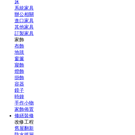
床
系統家具
辦公相關
進口家具
其他家具
訂製家具
家飾
布飾
地毯
窗簾
寢飾
燈飾
掛飾
容器
鏡子
時鐘
手作小物
家飾佈置
修繕裝修
改修工程
舊屋翻新
防水抓漏