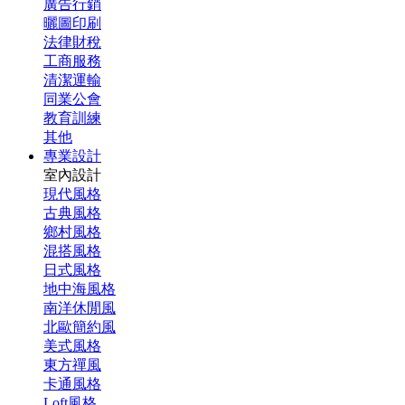
廣告行銷
曬圖印刷
法律財稅
工商服務
清潔運輸
同業公會
教育訓練
其他
專業設計
室內設計
現代風格
古典風格
鄉村風格
混搭風格
日式風格
地中海風格
南洋休閒風
北歐簡約風
美式風格
東方禪風
卡通風格
Loft風格