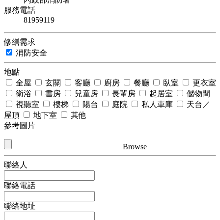
服務電話
81959119
修繕需求
消防安全
地點
全屋
玄關
客廳
廚房
餐廳
臥室
更衣室
衛浴
書房
兒童房
長輩房
起居室
儲物間
視聽室
樓梯
陽台
庭院
私人車庫
天台／
屋頂
地下室
其他
參考圖片
Browse
聯絡人
聯絡電話
聯絡地址