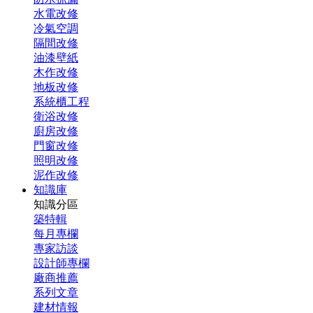
水電改修
冷氣空調
隔間改修
油漆壁紙
木作改修
地板改修
系統櫃工程
衛浴改修
廚房改修
門窗改修
照明改修
泥作改修
知識庫
知識分區
築特輯
每月專欄
專家訪談
設計師專欄
廠商推薦
系列文章
建材情報