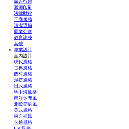
廣告行銷
曬圖印刷
法律財稅
工商服務
清潔運輸
同業公會
教育訓練
其他
專業設計
室內設計
現代風格
古典風格
鄉村風格
混搭風格
日式風格
地中海風格
南洋休閒風
北歐簡約風
美式風格
東方禪風
卡通風格
Loft風格