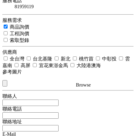
服務電話
81959119
服務需求
商品詢價
工程詢價
索取型錄
供應商
全台灣
台北基隆
新北
桃竹苗
中彰投
雲
嘉南
高屏
宜花東澎金馬
大陸港澳海
參考圖片
Browse
聯絡人
聯絡電話
聯絡地址
E-Mail