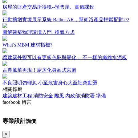
房屋的財產交易所得稅--預售屋、實價課稅
行動擴增實境展示系統 Bather AR，幫衛浴產品輕鬆配對2/2
圖解建築物理環境入門--換氣方式
What’s MBM 建材指標?
讓建築外觀可以有更多色彩與變化， 不一樣的纖維水泥板
古典風華再現！廚房化身歐式宮殿
不良照明勿輕忽 小至危害身心大至社會動盪
相關標籤
建築建材工程
消防安全
颱風
內政部消防署
準備
facebook 留言
專業設計
詢價
×