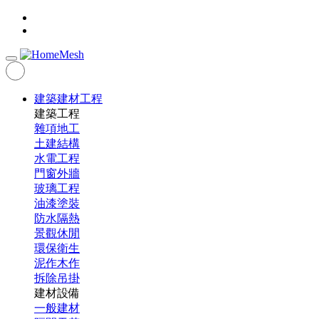
建築建材工程
建築工程
雜項地工
土建結構
水電工程
門窗外牆
玻璃工程
油漆塗裝
防水隔熱
景觀休閒
環保衛生
泥作木作
拆除吊掛
建材設備
一般建材