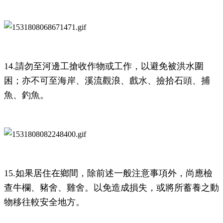
14.請勿至河邊工搶收作物或工作，以避免被洪水圍
困；亦不可至海岸、溪流觀浪、戲
水、撿拾石頭、捕
魚、釣魚。
15.如果居住在鄉間，除前述一般注意事項外，尚應檢
查牛欄、豬舍、雞舍。以免造成
損失，或將所蓄養之動
物移往較安全地方。