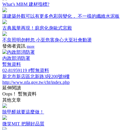
What’s MBM 建材指標?
讓建築外觀可以有更多色彩與變化， 不一樣的纖維水泥板
古典風華再現！廚房化身歐式宮殿
不良照明勿輕忽 小至危害身心大至社會動盪
發佈者資訊
more
內政部消防署
暫無資料
02-81959119 #暫無資料
新北市新店區北新路3段200號8樓
http://www.nfa.gov.tw/cht/index.php
延伸閱讀
Oops！ 暫無資料
其他文章
除甲醛就要這麼做！
微笑MIT 把關好品質