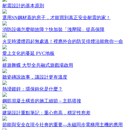
耐震設計的基本原則
選用SN鋼材蓋的房子，才能買到真正安全耐震的家！
消防設備怎麼能故障？快加裝「洩壓閥」提高保障
火災時濃煙四起無處逃！裡應外合的防災排煙法能救你一命
愛上文化的蔓延 PVC地板
嬉遊舞蝶 大型全共融式遊戲場啟用
聽瓷磚說故事，讓設計更有溫度
熱浸鍍鋅：環保鈍化是什麼？
鋼筋混凝土構造的施工細節－主筋搭接
建築設計重點筆記：重心愈高，穩定性愈差
節能與安全在現今社會的重要---永磁同步電梯用主機的應用