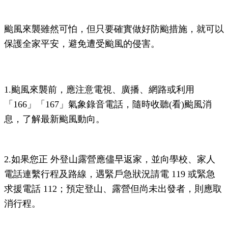
颱風來襲雖然可怕，但只要確實做好防颱措施，就可以
保護全家平安，避免遭受颱風的
侵害。
1.颱風來襲前，應注意電視、廣播、網路或利用
「166」「167」氣象錄音電話，隨時收
聽(看)颱風消
息，了解最新颱風動向。
2.如果您正 外登山露營應儘早返家，並向學校、家人
電話連繫行程及路線，遇緊戶
急狀況請電 119 或緊急
求援電話 112；預定登山、露營但尚未出發者，則應取
消行
程。