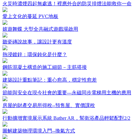
火災時濃煙四起無處逃！裡應外合的防災排煙法能救你一命
愛上文化的蔓延 PVC地板
嬉遊舞蝶 大型全共融式遊戲場啟用
聽瓷磚說故事，讓設計更有溫度
熱浸鍍鋅：環保鈍化是什麼？
鋼筋混凝土構造的施工細節－主筋搭接
建築設計重點筆記：重心愈高，穩定性愈差
節能與安全在現今社會的重要---永磁同步電梯用主機的應用
房屋的財產交易所得稅--預售屋、實價課稅
行動擴增實境展示系統 Bather AR，幫衛浴產品輕鬆配對2/2
圖解建築物理環境入門--換氣方式