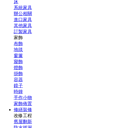
床
系統家具
辦公相關
進口家具
其他家具
訂製家具
家飾
布飾
地毯
窗簾
寢飾
燈飾
掛飾
容器
鏡子
時鐘
手作小物
家飾佈置
修繕裝修
改修工程
舊屋翻新
防水抓漏