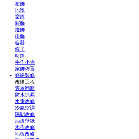
布飾
地毯
窗簾
寢飾
燈飾
掛飾
容器
鏡子
時鐘
手作小物
家飾佈置
修繕裝修
改修工程
舊屋翻新
防水抓漏
水電改修
冷氣空調
隔間改修
油漆壁紙
木作改修
地板改修