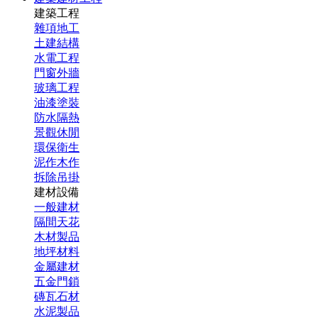
建築工程
雜項地工
土建結構
水電工程
門窗外牆
玻璃工程
油漆塗裝
防水隔熱
景觀休閒
環保衛生
泥作木作
拆除吊掛
建材設備
一般建材
隔間天花
木材製品
地坪材料
金屬建材
五金門鎖
磚瓦石材
水泥製品