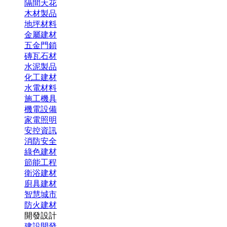
隔間天花
木材製品
地坪材料
金屬建材
五金門鎖
磚瓦石材
水泥製品
化工建材
水電材料
施工機具
機電設備
家電照明
安控資訊
消防安全
綠色建材
節能工程
衛浴建材
廚具建材
智慧城市
防火建材
開發設計
建設開發