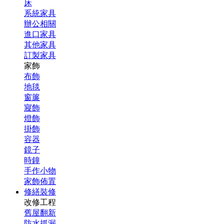
床
系統家具
辦公相關
進口家具
其他家具
訂製家具
家飾
布飾
地毯
窗簾
寢飾
燈飾
掛飾
容器
鏡子
時鐘
手作小物
家飾佈置
修繕裝修
改修工程
舊屋翻新
防水抓漏