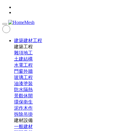
建築建材工程
建築工程
雜項地工
土建結構
水電工程
門窗外牆
玻璃工程
油漆塗裝
防水隔熱
景觀休閒
環保衛生
泥作木作
拆除吊掛
建材設備
一般建材