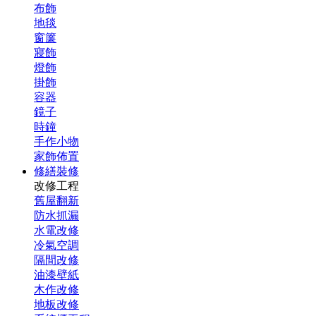
布飾
地毯
窗簾
寢飾
燈飾
掛飾
容器
鏡子
時鐘
手作小物
家飾佈置
修繕裝修
改修工程
舊屋翻新
防水抓漏
水電改修
冷氣空調
隔間改修
油漆壁紙
木作改修
地板改修