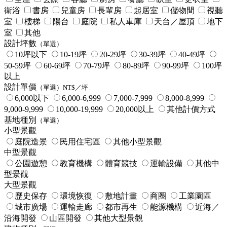
衛浴
書房
兒童房
長輩房
起居室
儲物間
視聽
室
樓梯
陽台
庭院
私人車庫
天台／屋頂
地下
室
其他
設計坪數
（單選）
10坪以下
10-19坪
20-29坪
30-39坪
40-49坪
50-59坪
60-69坪
70-79坪
80-89坪
90-99坪
100坪
以上
設計單價
（單選）NT$／坪
6,000以下
6,000-6,999
7,000-7,999
8,000-8,999
9,000-9,999
10,000-19,999
20,000以上
其他計價方式
基地種別
（單選）
小型景觀
庭院造景
民用住宅區
其他小型景觀
中型景觀
公園遊憩
教育機構
體育競技
運輸設備
其他中
型景觀
大型景觀
歷史保存
環境恢復
敷地計畫
商圈
工業園區
城市廣場
運輸走廊
都市再生
能源機構
近海／
沿海開發
山區開發
其他大型景觀