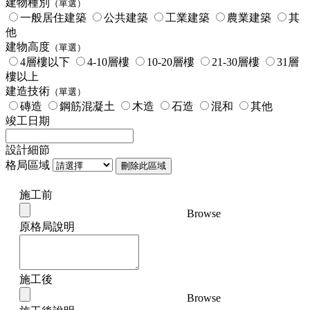
建物種別
（單選）
一般居住建築
公共建築
工業建築
農業建築
其
他
建物高度
（單選）
4層樓以下
4-10層樓
10-20層樓
21-30層樓
31層
樓以上
建造技術
（單選）
磚造
鋼筋混凝土
木造
石造
混和
其他
竣工日期
設計細節
格局區域
刪除此區域
施工前
Browse
原格局說明
施工後
Browse