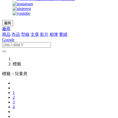
廠商
廠商
商品
作品
型錄
文章
影片
相簿
實績
Google
標籤
標籤－
兒童房
1
2
3
4