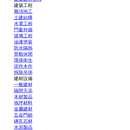
建築工程
雜項地工
土建結構
水電工程
門窗外牆
玻璃工程
油漆塗裝
防水隔熱
景觀休閒
環保衛生
泥作木作
拆除吊掛
建材設備
一般建材
隔間天花
木材製品
地坪材料
金屬建材
五金門鎖
磚瓦石材
水泥製品