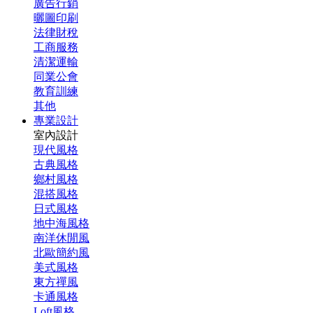
廣告行銷
曬圖印刷
法律財稅
工商服務
清潔運輸
同業公會
教育訓練
其他
專業設計
室內設計
現代風格
古典風格
鄉村風格
混搭風格
日式風格
地中海風格
南洋休閒風
北歐簡約風
美式風格
東方禪風
卡通風格
Loft風格