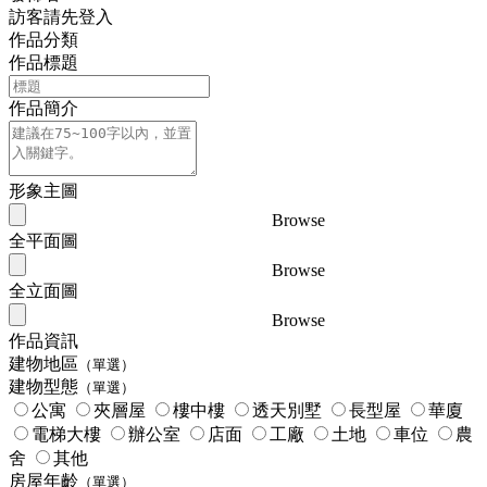
訪客請先登入
作品分類
作品標題
作品簡介
形象主圖
Browse
全平面圖
Browse
全立面圖
Browse
作品資訊
建物地區
（單選）
建物型態
（單選）
公寓
夾層屋
樓中樓
透天別墅
長型屋
華廈
電梯大樓
辦公室
店面
工廠
土地
車位
農
舍
其他
房屋年齡
（單選）