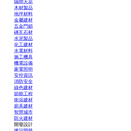
隔間天花
木材製品
地坪材料
金屬建材
五金門鎖
磚瓦石材
水泥製品
化工建材
水電材料
施工機具
機電設備
家電照明
安控資訊
消防安全
綠色建材
節能工程
衛浴建材
廚具建材
智慧城市
防火建材
開發設計
建設開發