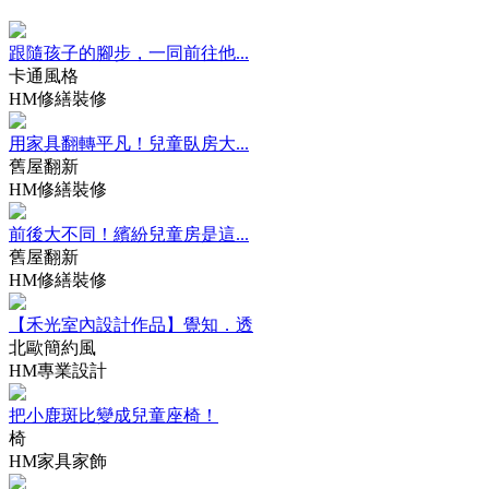
跟隨孩子的腳步，一同前往他...
卡通風格
HM修繕裝修
用家具翻轉平凡！兒童臥房大...
舊屋翻新
HM修繕裝修
前後大不同！繽紛兒童房是這...
舊屋翻新
HM修繕裝修
【禾光室內設計作品】覺知．透
北歐簡約風
HM專業設計
把小鹿斑比變成兒童座椅！
椅
HM家具家飾