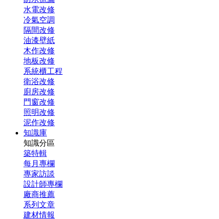
水電改修
冷氣空調
隔間改修
油漆壁紙
木作改修
地板改修
系統櫃工程
衛浴改修
廚房改修
門窗改修
照明改修
泥作改修
知識庫
知識分區
築特輯
每月專欄
專家訪談
設計師專欄
廠商推薦
系列文章
建材情報