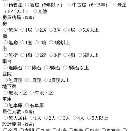
預售屋
新屋（5年以下）
中古屋（6~15年）
老屋
（16年以上）
其他
房屋格局
（單選）
房
無房
1房
2房
3房
4房
5房以上
廳
無廳
1廳
2廳
3廳以上
衛
無衛
1衛
2衛
3衛
4衛
5衛以上
陽台
無陽台
1陽台
2陽台
3陽台以上
庭院
無庭院
1庭院
2庭院以上
地下室
無地下室
有地下室
車庫
無車庫
有車庫
居住人數
（單選）
無人居住
1人
2人
3人
4人
5人以上
設計範圍
（複選）
全屋
玄關
客廳
廚房
餐廳
臥室
更衣室