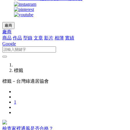
廠商
廠商
商品
作品
型錄
文章
影片
相簿
實績
Google
標籤
標籤－
台灣綠適居協會
1
檢查家裡通風是否合格？