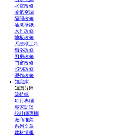
水電改修
冷氣空調
隔間改修
油漆壁紙
木作改修
地板改修
系統櫃工程
衛浴改修
廚房改修
門窗改修
照明改修
泥作改修
知識庫
知識分區
築特輯
每月專欄
專家訪談
設計師專欄
廠商推薦
系列文章
建材情報