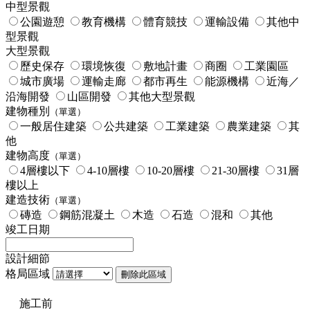
中型景觀
公園遊憩
教育機構
體育競技
運輸設備
其他中
型景觀
大型景觀
歷史保存
環境恢復
敷地計畫
商圈
工業園區
城市廣場
運輸走廊
都市再生
能源機構
近海／
沿海開發
山區開發
其他大型景觀
建物種別
（單選）
一般居住建築
公共建築
工業建築
農業建築
其
他
建物高度
（單選）
4層樓以下
4-10層樓
10-20層樓
21-30層樓
31層
樓以上
建造技術
（單選）
磚造
鋼筋混凝土
木造
石造
混和
其他
竣工日期
設計細節
格局區域
刪除此區域
施工前