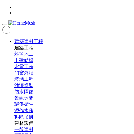
建築建材工程
建築工程
雜項地工
土建結構
水電工程
門窗外牆
玻璃工程
油漆塗裝
防水隔熱
景觀休閒
環保衛生
泥作木作
拆除吊掛
建材設備
一般建材