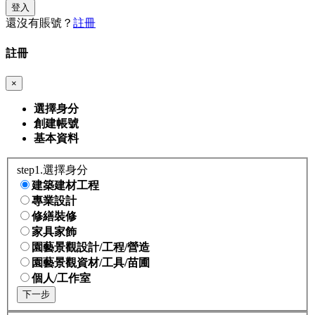
登入
還沒有賬號？
註冊
註冊
×
選擇身分
創建帳號
基本資料
step1.選擇身分
建築建材工程
專業設計
修繕裝修
家具家飾
園藝景觀設計/工程/營造
園藝景觀資材/工具/苗圃
個人/工作室
下一步