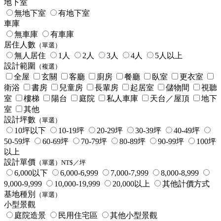
地下室
無地下室
有地下室
車庫
無車庫
有車庫
居住人數
（單選）
無人居住
1人
2人
3人
4人
5人以上
設計範圍
（複選）
全屋
玄關
客廳
廚房
餐廳
臥室
更衣室
衛浴
書房
兒童房
長輩房
起居室
儲物間
視聽
室
樓梯
陽台
庭院
私人車庫
天台／屋頂
地下
室
其他
設計坪數
（單選）
10坪以下
10-19坪
20-29坪
30-39坪
40-49坪
50-59坪
60-69坪
70-79坪
80-89坪
90-99坪
100坪
以上
設計單價
（單選）NT$／坪
6,000以下
6,000-6,999
7,000-7,999
8,000-8,999
9,000-9,999
10,000-19,999
20,000以上
其他計價方式
基地種別
（單選）
小型景觀
庭院造景
民用住宅區
其他小型景觀