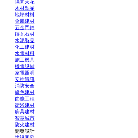
隔間天花
木材製品
地坪材料
金屬建材
五金門鎖
磚瓦石材
水泥製品
化工建材
水電材料
施工機具
機電設備
家電照明
安控資訊
消防安全
綠色建材
節能工程
衛浴建材
廚具建材
智慧城市
防火建材
開發設計
建設開發