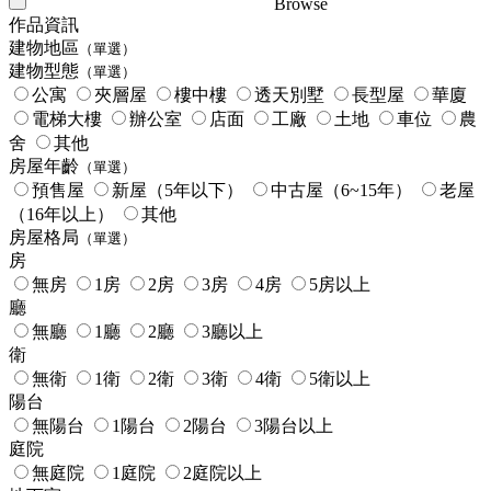
Browse
作品資訊
建物地區
（單選）
建物型態
（單選）
公寓
夾層屋
樓中樓
透天別墅
長型屋
華廈
電梯大樓
辦公室
店面
工廠
土地
車位
農
舍
其他
房屋年齡
（單選）
預售屋
新屋（5年以下）
中古屋（6~15年）
老屋
（16年以上）
其他
房屋格局
（單選）
房
無房
1房
2房
3房
4房
5房以上
廳
無廳
1廳
2廳
3廳以上
衛
無衛
1衛
2衛
3衛
4衛
5衛以上
陽台
無陽台
1陽台
2陽台
3陽台以上
庭院
無庭院
1庭院
2庭院以上