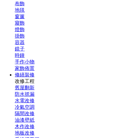
布飾
地毯
窗簾
寢飾
燈飾
掛飾
容器
鏡子
時鐘
手作小物
家飾佈置
修繕裝修
改修工程
舊屋翻新
防水抓漏
水電改修
冷氣空調
隔間改修
油漆壁紙
木作改修
地板改修