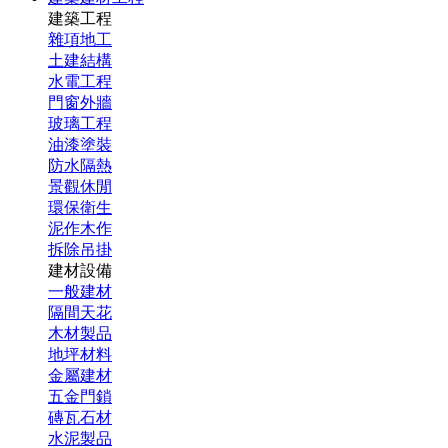
建築工程
雜項地工
土建結構
水電工程
門窗外牆
玻璃工程
油漆塗裝
防水隔熱
景觀休閒
環保衛生
泥作木作
拆除吊掛
建材設備
一般建材
隔間天花
木材製品
地坪材料
金屬建材
五金門鎖
磚瓦石材
水泥製品