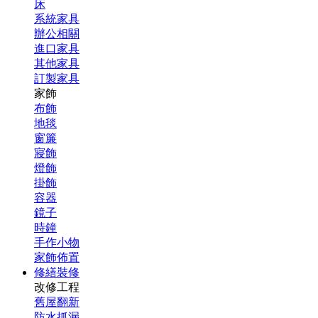
床
系統家具
辦公相關
進口家具
其他家具
訂製家具
家飾
布飾
地毯
窗簾
寢飾
燈飾
掛飾
容器
鏡子
時鐘
手作小物
家飾佈置
修繕裝修
改修工程
舊屋翻新
防水抓漏