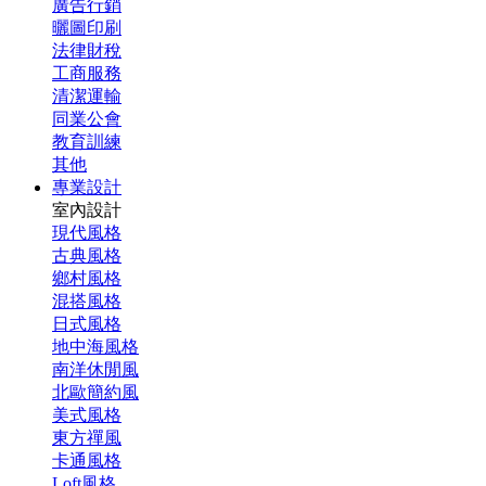
廣告行銷
曬圖印刷
法律財稅
工商服務
清潔運輸
同業公會
教育訓練
其他
專業設計
室內設計
現代風格
古典風格
鄉村風格
混搭風格
日式風格
地中海風格
南洋休閒風
北歐簡約風
美式風格
東方禪風
卡通風格
Loft風格