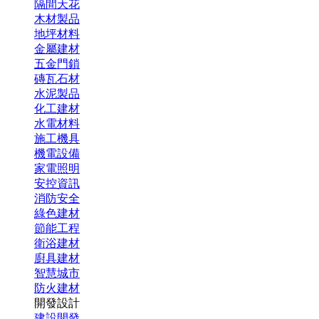
隔間天花
木材製品
地坪材料
金屬建材
五金門鎖
磚瓦石材
水泥製品
化工建材
水電材料
施工機具
機電設備
家電照明
安控資訊
消防安全
綠色建材
節能工程
衛浴建材
廚具建材
智慧城市
防火建材
開發設計
建設開發