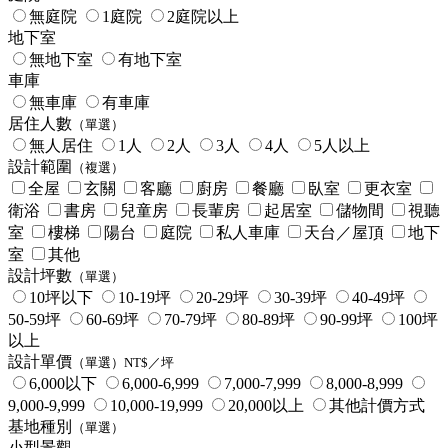
無庭院
1庭院
2庭院以上
地下室
無地下室
有地下室
車庫
無車庫
有車庫
居住人數
（單選）
無人居住
1人
2人
3人
4人
5人以上
設計範圍
（複選）
全屋
玄關
客廳
廚房
餐廳
臥室
更衣室
衛浴
書房
兒童房
長輩房
起居室
儲物間
視聽
室
樓梯
陽台
庭院
私人車庫
天台／屋頂
地下
室
其他
設計坪數
（單選）
10坪以下
10-19坪
20-29坪
30-39坪
40-49坪
50-59坪
60-69坪
70-79坪
80-89坪
90-99坪
100坪
以上
設計單價
（單選）NT$／坪
6,000以下
6,000-6,999
7,000-7,999
8,000-8,999
9,000-9,999
10,000-19,999
20,000以上
其他計價方式
基地種別
（單選）
小型景觀