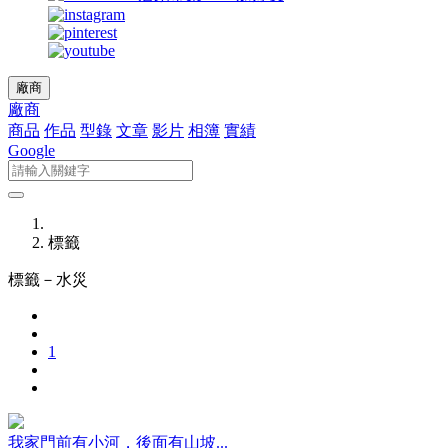
廠商
廠商
商品
作品
型錄
文章
影片
相簿
實績
Google
標籤
標籤－
水災
1
我家門前有小河，後面有山坡...