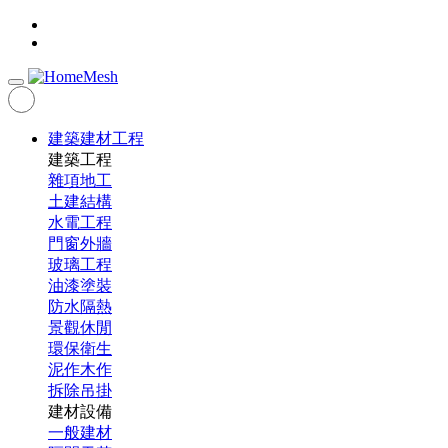
建築建材工程
建築工程
雜項地工
土建結構
水電工程
門窗外牆
玻璃工程
油漆塗裝
防水隔熱
景觀休閒
環保衛生
泥作木作
拆除吊掛
建材設備
一般建材