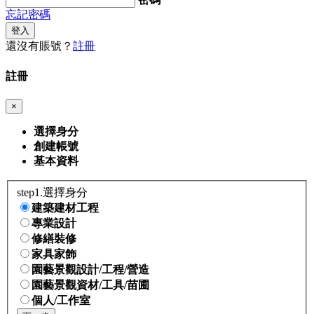
忘記密碼
登入
還沒有賬號？
註冊
註冊
×
選擇身分
創建帳號
基本資料
step1.選擇身分
建築建材工程
專業設計
修繕裝修
家具家飾
園藝景觀設計/工程/營造
園藝景觀資材/工具/苗圃
個人/工作室