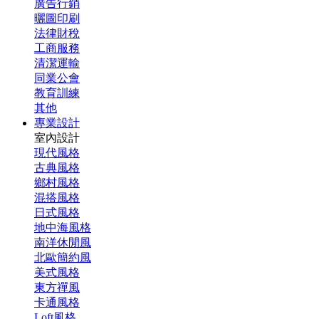
廣告行銷
曬圖印刷
法律財稅
工商服務
清潔運輸
同業公會
教育訓練
其他
專業設計
室內設計
現代風格
古典風格
鄉村風格
混搭風格
日式風格
地中海風格
南洋休閒風
北歐簡約風
美式風格
東方禪風
卡通風格
Loft風格