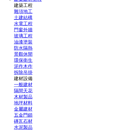
建築工程
雜項地工
土建結構
水電工程
門窗外牆
玻璃工程
油漆塗裝
防水隔熱
景觀休閒
環保衛生
泥作木作
拆除吊掛
建材設備
一般建材
隔間天花
木材製品
地坪材料
金屬建材
五金門鎖
磚瓦石材
水泥製品