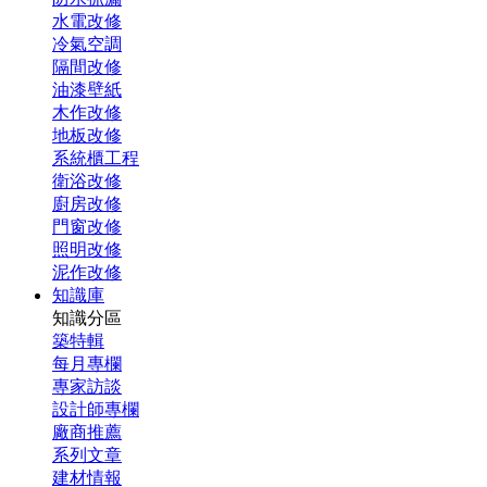
水電改修
冷氣空調
隔間改修
油漆壁紙
木作改修
地板改修
系統櫃工程
衛浴改修
廚房改修
門窗改修
照明改修
泥作改修
知識庫
知識分區
築特輯
每月專欄
專家訪談
設計師專欄
廠商推薦
系列文章
建材情報