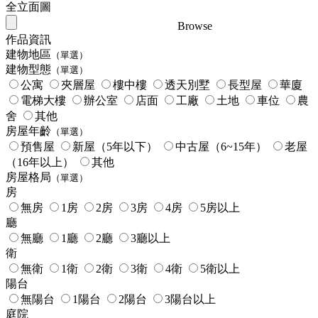
全立面圖
Browse
作品資訊
建物地區
（單選）
建物型態
（單選）
公寓
夾層屋
樓中樓
透天別墅
長型屋
華廈
電梯大樓
辦公室
店面
工廠
土地
車位
農
舍
其他
房屋年齡
（單選）
預售屋
新屋（5年以下）
中古屋（6~15年）
老屋
（16年以上）
其他
房屋格局
（單選）
房
無房
1房
2房
3房
4房
5房以上
廳
無廳
1廳
2廳
3廳以上
衛
無衛
1衛
2衛
3衛
4衛
5衛以上
陽台
無陽台
1陽台
2陽台
3陽台以上
庭院