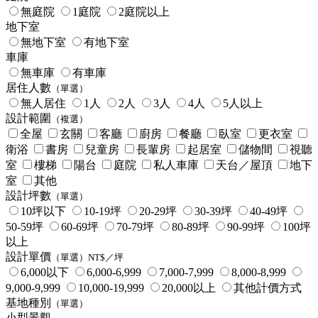
無庭院
1庭院
2庭院以上
地下室
無地下室
有地下室
車庫
無車庫
有車庫
居住人數
（單選）
無人居住
1人
2人
3人
4人
5人以上
設計範圍
（複選）
全屋
玄關
客廳
廚房
餐廳
臥室
更衣室
衛浴
書房
兒童房
長輩房
起居室
儲物間
視聽
室
樓梯
陽台
庭院
私人車庫
天台／屋頂
地下
室
其他
設計坪數
（單選）
10坪以下
10-19坪
20-29坪
30-39坪
40-49坪
50-59坪
60-69坪
70-79坪
80-89坪
90-99坪
100坪
以上
設計單價
（單選）NT$／坪
6,000以下
6,000-6,999
7,000-7,999
8,000-8,999
9,000-9,999
10,000-19,999
20,000以上
其他計價方式
基地種別
（單選）
小型景觀