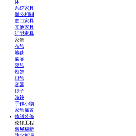
床
系統家具
辦公相關
進口家具
其他家具
訂製家具
家飾
布飾
地毯
窗簾
寢飾
燈飾
掛飾
容器
鏡子
時鐘
手作小物
家飾佈置
修繕裝修
改修工程
舊屋翻新
防水抓漏