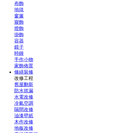
布飾
地毯
窗簾
寢飾
燈飾
掛飾
容器
鏡子
時鐘
手作小物
家飾佈置
修繕裝修
改修工程
舊屋翻新
防水抓漏
水電改修
冷氣空調
隔間改修
油漆壁紙
木作改修
地板改修