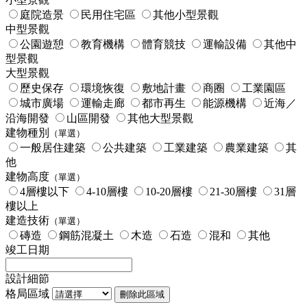
庭院造景
民用住宅區
其他小型景觀
中型景觀
公園遊憩
教育機構
體育競技
運輸設備
其他中
型景觀
大型景觀
歷史保存
環境恢復
敷地計畫
商圈
工業園區
城市廣場
運輸走廊
都市再生
能源機構
近海／
沿海開發
山區開發
其他大型景觀
建物種別
（單選）
一般居住建築
公共建築
工業建築
農業建築
其
他
建物高度
（單選）
4層樓以下
4-10層樓
10-20層樓
21-30層樓
31層
樓以上
建造技術
（單選）
磚造
鋼筋混凝土
木造
石造
混和
其他
竣工日期
設計細節
格局區域
刪除此區域