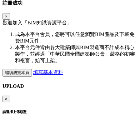
註冊成功
×
歡迎加入「
BIM
知識資源平台」
成為本平台會員，您將可以任意瀏覽BIM產品及下載免
費BIM元件。
本平台元件皆由各大建築師與BIM製造商不計成本精心
製作，並經過「中華民國全國建築師公會」嚴格的初審
和複審，始可上架。
填寫基本資料
繼續瀏覽本頁
UPLOAD
×
請選擇上傳類型