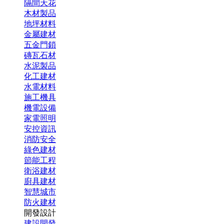
隔間天花
木材製品
地坪材料
金屬建材
五金門鎖
磚瓦石材
水泥製品
化工建材
水電材料
施工機具
機電設備
家電照明
安控資訊
消防安全
綠色建材
節能工程
衛浴建材
廚具建材
智慧城市
防火建材
開發設計
建設開發