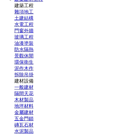
建築工程
雜項地工
土建結構
水電工程
門窗外牆
玻璃工程
油漆塗裝
防水隔熱
景觀休閒
環保衛生
泥作木作
拆除吊掛
建材設備
一般建材
隔間天花
木材製品
地坪材料
金屬建材
五金門鎖
磚瓦石材
水泥製品