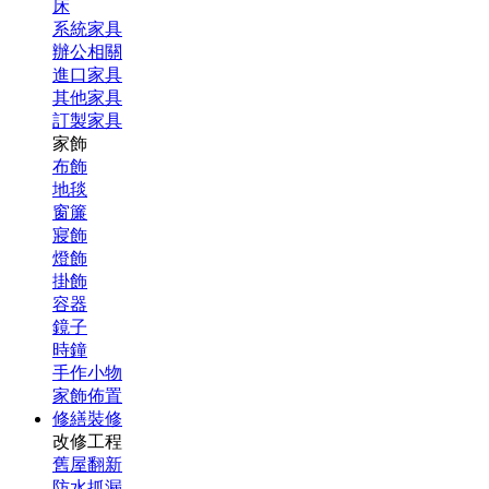
床
系統家具
辦公相關
進口家具
其他家具
訂製家具
家飾
布飾
地毯
窗簾
寢飾
燈飾
掛飾
容器
鏡子
時鐘
手作小物
家飾佈置
修繕裝修
改修工程
舊屋翻新
防水抓漏