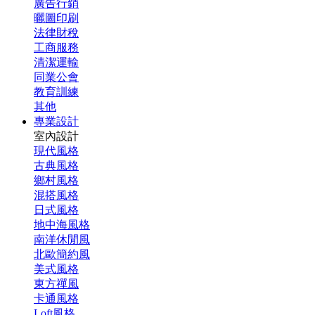
廣告行銷
曬圖印刷
法律財稅
工商服務
清潔運輸
同業公會
教育訓練
其他
專業設計
室內設計
現代風格
古典風格
鄉村風格
混搭風格
日式風格
地中海風格
南洋休閒風
北歐簡約風
美式風格
東方禪風
卡通風格
Loft風格