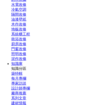
水電改修
冷氣空調
隔間改修
油漆壁紙
木作改修
地板改修
系統櫃工程
衛浴改修
廚房改修
門窗改修
照明改修
泥作改修
知識庫
知識分區
築特輯
每月專欄
專家訪談
設計師專欄
廠商推薦
系列文章
建材情報