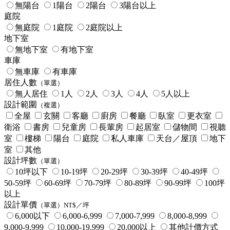
無陽台
1陽台
2陽台
3陽台以上
庭院
無庭院
1庭院
2庭院以上
地下室
無地下室
有地下室
車庫
無車庫
有車庫
居住人數
（單選）
無人居住
1人
2人
3人
4人
5人以上
設計範圍
（複選）
全屋
玄關
客廳
廚房
餐廳
臥室
更衣室
衛浴
書房
兒童房
長輩房
起居室
儲物間
視聽
室
樓梯
陽台
庭院
私人車庫
天台／屋頂
地下
室
其他
設計坪數
（單選）
10坪以下
10-19坪
20-29坪
30-39坪
40-49坪
50-59坪
60-69坪
70-79坪
80-89坪
90-99坪
100坪
以上
設計單價
（單選）NT$／坪
6,000以下
6,000-6,999
7,000-7,999
8,000-8,999
9,000-9,999
10,000-19,999
20,000以上
其他計價方式