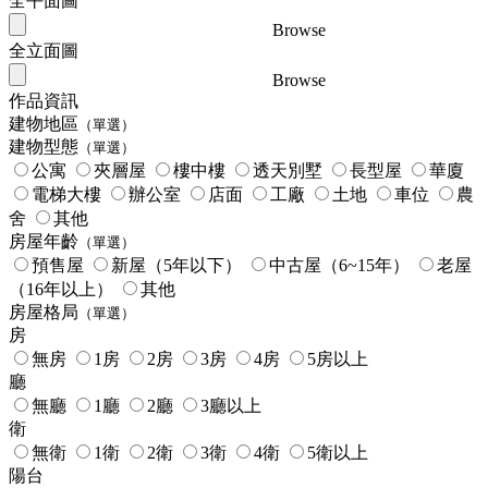
全平面圖
Browse
全立面圖
Browse
作品資訊
建物地區
（單選）
建物型態
（單選）
公寓
夾層屋
樓中樓
透天別墅
長型屋
華廈
電梯大樓
辦公室
店面
工廠
土地
車位
農
舍
其他
房屋年齡
（單選）
預售屋
新屋（5年以下）
中古屋（6~15年）
老屋
（16年以上）
其他
房屋格局
（單選）
房
無房
1房
2房
3房
4房
5房以上
廳
無廳
1廳
2廳
3廳以上
衛
無衛
1衛
2衛
3衛
4衛
5衛以上
陽台