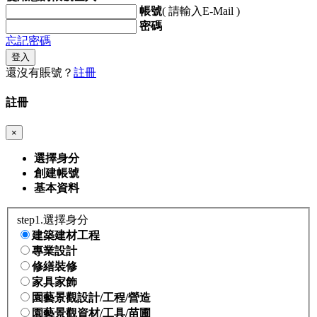
帳號
( 請輸入E-Mail )
密碼
忘記密碼
登入
還沒有賬號？
註冊
註冊
×
選擇身分
創建帳號
基本資料
step1.選擇身分
建築建材工程
專業設計
修繕裝修
家具家飾
園藝景觀設計/工程/營造
園藝景觀資材/工具/苗圃