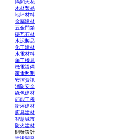
隔間天花
木材製品
地坪材料
金屬建材
五金門鎖
磚瓦石材
水泥製品
化工建材
水電材料
施工機具
機電設備
家電照明
安控資訊
消防安全
綠色建材
節能工程
衛浴建材
廚具建材
智慧城市
防火建材
開發設計
建設開發