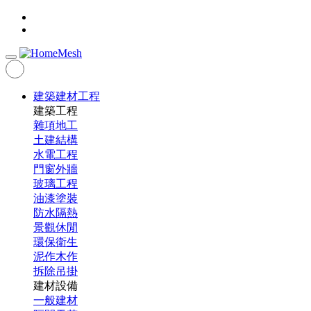
建築建材工程
建築工程
雜項地工
土建結構
水電工程
門窗外牆
玻璃工程
油漆塗裝
防水隔熱
景觀休閒
環保衛生
泥作木作
拆除吊掛
建材設備
一般建材