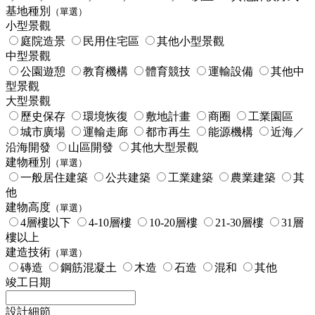
基地種別
（單選）
小型景觀
庭院造景
民用住宅區
其他小型景觀
中型景觀
公園遊憩
教育機構
體育競技
運輸設備
其他中
型景觀
大型景觀
歷史保存
環境恢復
敷地計畫
商圈
工業園區
城市廣場
運輸走廊
都市再生
能源機構
近海／
沿海開發
山區開發
其他大型景觀
建物種別
（單選）
一般居住建築
公共建築
工業建築
農業建築
其
他
建物高度
（單選）
4層樓以下
4-10層樓
10-20層樓
21-30層樓
31層
樓以上
建造技術
（單選）
磚造
鋼筋混凝土
木造
石造
混和
其他
竣工日期
設計細節