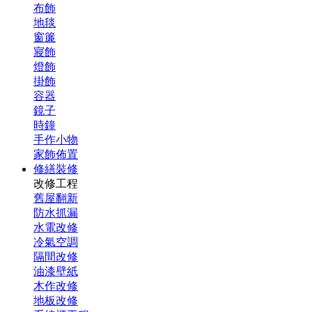
布飾
地毯
窗簾
寢飾
燈飾
掛飾
容器
鏡子
時鐘
手作小物
家飾佈置
修繕裝修
改修工程
舊屋翻新
防水抓漏
水電改修
冷氣空調
隔間改修
油漆壁紙
木作改修
地板改修