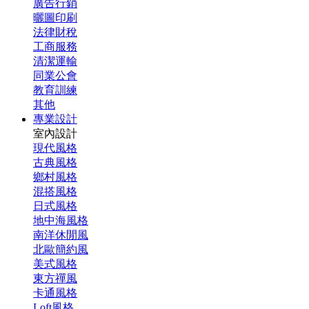
廣告行銷
曬圖印刷
法律財稅
工商服務
清潔運輸
同業公會
教育訓練
其他
專業設計
室內設計
現代風格
古典風格
鄉村風格
混搭風格
日式風格
地中海風格
南洋休閒風
北歐簡約風
美式風格
東方禪風
卡通風格
Loft風格