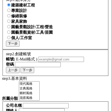
建築建材工程
專業設計
修繕裝修
家具家飾
園藝景觀設計/工程/營造
園藝景觀資材/工具/苗圃
個人/工作室
下一步
step2.創建帳號
帳號
( E-Mail格式 )
密碼
上一步
下一步
step3.基本資料
所屬分類
公司名稱
聯絡人