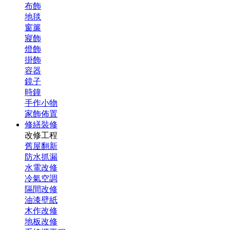
布飾
地毯
窗簾
寢飾
燈飾
掛飾
容器
鏡子
時鐘
手作小物
家飾佈置
修繕裝修
改修工程
舊屋翻新
防水抓漏
水電改修
冷氣空調
隔間改修
油漆壁紙
木作改修
地板改修