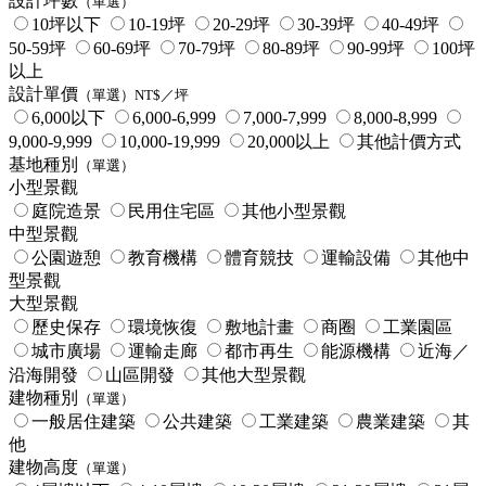
設計坪數
（單選）
10坪以下
10-19坪
20-29坪
30-39坪
40-49坪
50-59坪
60-69坪
70-79坪
80-89坪
90-99坪
100坪
以上
設計單價
（單選）NT$／坪
6,000以下
6,000-6,999
7,000-7,999
8,000-8,999
9,000-9,999
10,000-19,999
20,000以上
其他計價方式
基地種別
（單選）
小型景觀
庭院造景
民用住宅區
其他小型景觀
中型景觀
公園遊憩
教育機構
體育競技
運輸設備
其他中
型景觀
大型景觀
歷史保存
環境恢復
敷地計畫
商圈
工業園區
城市廣場
運輸走廊
都市再生
能源機構
近海／
沿海開發
山區開發
其他大型景觀
建物種別
（單選）
一般居住建築
公共建築
工業建築
農業建築
其
他
建物高度
（單選）