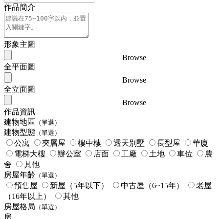
作品簡介
形象主圖
Browse
全平面圖
Browse
全立面圖
Browse
作品資訊
建物地區
（單選）
建物型態
（單選）
公寓
夾層屋
樓中樓
透天別墅
長型屋
華廈
電梯大樓
辦公室
店面
工廠
土地
車位
農
舍
其他
房屋年齡
（單選）
預售屋
新屋（5年以下）
中古屋（6~15年）
老屋
（16年以上）
其他
房屋格局
（單選）
房