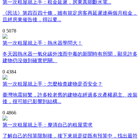
第一次租屋就上手：租金延遲，房東真能斷水電...
《民法》第四百四十條，雖有規定房客再延遲達兩個月租金，
且經房東催告後，得以要...
0
5078
第一次租屋就上手：熱水器學問大！
冬天因熱水器一氧化碳外洩而中毒的新聞時有所聞，顯見許多
建物仍沒做到確實把關。
0
4384
第一次租屋就上手：怎麼檢查建物是否安全？
臺灣地震頻繁，許多較老舊的建物在經過多次產權易主、改裝
後，很可能已影響到結構...
0
4866
第一次租屋就上手：釐清自己的租屋需求
了解自己的預算限制後，接下來就是從既有預算中，找出最符