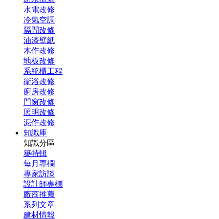
水電改修
冷氣空調
隔間改修
油漆壁紙
木作改修
地板改修
系統櫃工程
衛浴改修
廚房改修
門窗改修
照明改修
泥作改修
知識庫
知識分區
築特輯
每月專欄
專家訪談
設計師專欄
廠商推薦
系列文章
建材情報