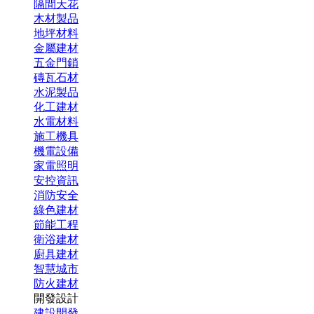
隔間天花
木材製品
地坪材料
金屬建材
五金門鎖
磚瓦石材
水泥製品
化工建材
水電材料
施工機具
機電設備
家電照明
安控資訊
消防安全
綠色建材
節能工程
衛浴建材
廚具建材
智慧城市
防火建材
開發設計
建設開發