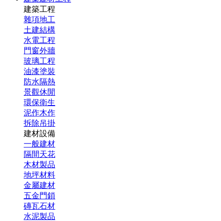
建築工程
雜項地工
土建結構
水電工程
門窗外牆
玻璃工程
油漆塗裝
防水隔熱
景觀休閒
環保衛生
泥作木作
拆除吊掛
建材設備
一般建材
隔間天花
木材製品
地坪材料
金屬建材
五金門鎖
磚瓦石材
水泥製品