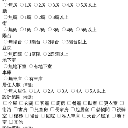
無房
1房
2房
3房
4房
5房以上
廳
無廳
1廳
2廳
3廳以上
衛
無衛
1衛
2衛
3衛
4衛
5衛以上
陽台
無陽台
1陽台
2陽台
3陽台以上
庭院
無庭院
1庭院
2庭院以上
地下室
無地下室
有地下室
車庫
無車庫
有車庫
居住人數
（單選）
無人居住
1人
2人
3人
4人
5人以上
設計範圍
（複選）
全屋
玄關
客廳
廚房
餐廳
臥室
更衣室
衛浴
書房
兒童房
長輩房
起居室
儲物間
視聽
室
樓梯
陽台
庭院
私人車庫
天台／屋頂
地下
室
其他