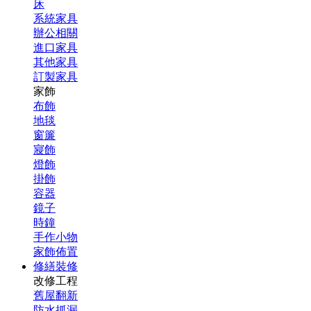
床
系統家具
辦公相關
進口家具
其他家具
訂製家具
家飾
布飾
地毯
窗簾
寢飾
燈飾
掛飾
容器
鏡子
時鐘
手作小物
家飾佈置
修繕裝修
改修工程
舊屋翻新
防水抓漏