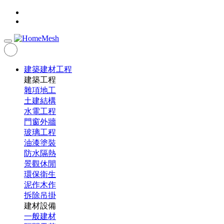
建築建材工程
建築工程
雜項地工
土建結構
水電工程
門窗外牆
玻璃工程
油漆塗裝
防水隔熱
景觀休閒
環保衛生
泥作木作
拆除吊掛
建材設備
一般建材