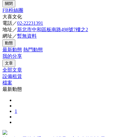
關閉
FB粉絲團
大喜文化
電話／
02-22231391
地址／
新北市中和區板南路498號7樓之2
網址／
暫無資料
動態
最新動態
熱門動態
我的分享
文章
全部文章
設備租賃
檔案
最新動態
1