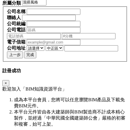
所屬分類
公司名稱
聯絡人
公司統編
公司電話
電子信箱
公司地址
上一步
完成
註冊成功
×
歡迎加入「
BIM
知識資源平台」
成為本平台會員，您將可以任意瀏覽BIM產品及下載免
費BIM元件。
本平台元件皆由各大建築師與BIM製造商不計成本精心
製作，並經過「中華民國全國建築師公會」嚴格的初審
和複審，始可上架。