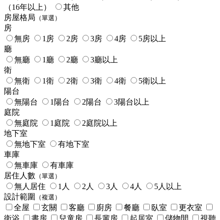
（16年以上）
其他
房屋格局
（單選）
房
無房
1房
2房
3房
4房
5房以上
廳
無廳
1廳
2廳
3廳以上
衛
無衛
1衛
2衛
3衛
4衛
5衛以上
陽台
無陽台
1陽台
2陽台
3陽台以上
庭院
無庭院
1庭院
2庭院以上
地下室
無地下室
有地下室
車庫
無車庫
有車庫
居住人數
（單選）
無人居住
1人
2人
3人
4人
5人以上
設計範圍
（複選）
全屋
玄關
客廳
廚房
餐廳
臥室
更衣室
衛浴
書房
兒童房
長輩房
起居室
儲物間
視聽