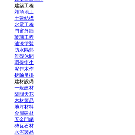
建築工程
雜項地工
土建結構
水電工程
門窗外牆
玻璃工程
油漆塗裝
防水隔熱
景觀休閒
環保衛生
泥作木作
拆除吊掛
建材設備
一般建材
隔間天花
木材製品
地坪材料
金屬建材
五金門鎖
磚瓦石材
水泥製品