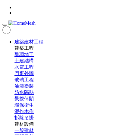
建築建材工程
建築工程
雜項地工
土建結構
水電工程
門窗外牆
玻璃工程
油漆塗裝
防水隔熱
景觀休閒
環保衛生
泥作木作
拆除吊掛
建材設備
一般建材