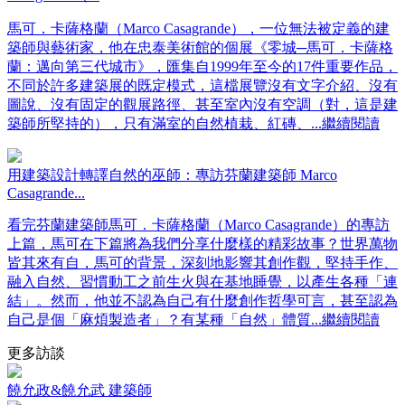
馬可．卡薩格蘭（Marco Casagrande），一位無法被定義的建
築師與藝術家，他在忠泰美術館的個展《零城─馬可．卡薩格
蘭：邁向第三代城市》，匯集自1999年至今的17件重要作品，
不同於許多建築展的既定模式，這檔展覽沒有文字介紹、沒有
圖說、沒有固定的觀展路徑、甚至室內沒有空調（對，這是建
築師所堅持的），只有滿室的自然植栽、紅磚、
...繼續閱讀
用建築設計轉譯自然的巫師：專訪芬蘭建築師 Marco
Casagrande...
看完芬蘭建築師馬可．卡薩格蘭（Marco Casagrande）的專訪
上篇，馬可在下篇將為我們分享什麼樣的精彩故事？世界萬物
皆其來有自，馬可的背景，深刻地影響其創作觀，堅持手作、
融入自然、習慣動工之前生火與在基地睡覺，以產生各種「連
結」。然而，他並不認為自己有什麼創作哲學可言，甚至認為
自己是個「麻煩製造者」？有某種「自然」體質
...繼續閱讀
更多訪談
饒允政&饒允武 建築師