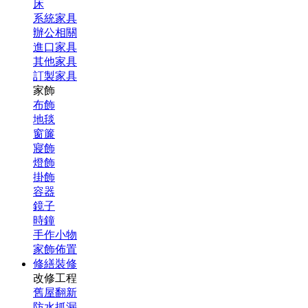
床
系統家具
辦公相關
進口家具
其他家具
訂製家具
家飾
布飾
地毯
窗簾
寢飾
燈飾
掛飾
容器
鏡子
時鐘
手作小物
家飾佈置
修繕裝修
改修工程
舊屋翻新
防水抓漏