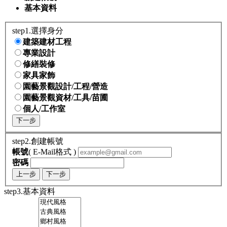
基本資料
step1.選擇身分
建築建材工程
專業設計
修繕裝修
家具家飾
園藝景觀設計/工程/營造
園藝景觀資材/工具/苗圃
個人/工作室
下一步
step2.創建帳號
帳號
( E-Mail格式 )
密碼
上一步
下一步
step3.基本資料