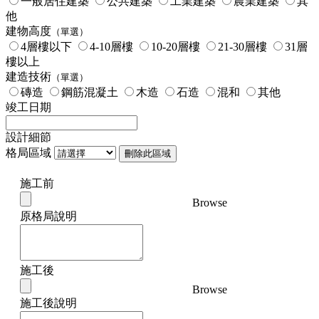
一般居住建築
公共建築
工業建築
農業建築
其
他
建物高度
（單選）
4層樓以下
4-10層樓
10-20層樓
21-30層樓
31層
樓以上
建造技術
（單選）
磚造
鋼筋混凝土
木造
石造
混和
其他
竣工日期
設計細節
格局區域
刪除此區域
施工前
Browse
原格局說明
施工後
Browse
施工後說明