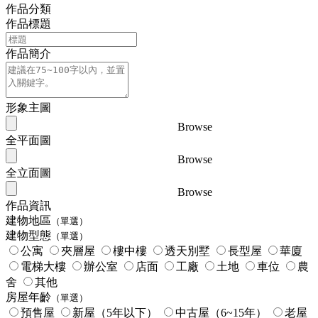
作品分類
作品標題
作品簡介
形象主圖
Browse
全平面圖
Browse
全立面圖
Browse
作品資訊
建物地區
（單選）
建物型態
（單選）
公寓
夾層屋
樓中樓
透天別墅
長型屋
華廈
電梯大樓
辦公室
店面
工廠
土地
車位
農
舍
其他
房屋年齡
（單選）
預售屋
新屋（5年以下）
中古屋（6~15年）
老屋