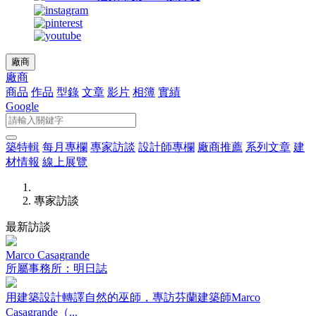
廠商
廠商
商品
作品
型錄
文章
影片
相簿
實績
Google
築特輯
每月專欄
專家訪談
設計師專欄
廠商推薦
系列文章
建
材情報
線上展覽
專家訪談
最新訪談
Marco Casagrande
所屬事務所：明日誌
用建築設計轉譯自然的巫師，專訪芬蘭建築師Marco
Casagrande（...