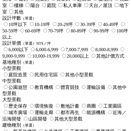
室
樓梯
陽台
庭院
私人車庫
天台／屋頂
地下
室
其他
設計坪數
（單選）
10坪以下
10-19坪
20-29坪
30-39坪
40-49坪
50-59坪
60-69坪
70-79坪
80-89坪
90-99坪
100坪
以上
設計單價
（單選）NT$／坪
6,000以下
6,000-6,999
7,000-7,999
8,000-8,999
9,000-9,999
10,000-19,999
20,000以上
其他計價方式
基地種別
（單選）
小型景觀
庭院造景
民用住宅區
其他小型景觀
中型景觀
公園遊憩
教育機構
體育競技
運輸設備
其他中
型景觀
大型景觀
歷史保存
環境恢復
敷地計畫
商圈
工業園區
城市廣場
運輸走廊
都市再生
能源機構
近海／
沿海開發
山區開發
其他大型景觀
建物種別
（單選）