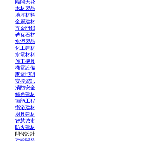
隔間天花
木材製品
地坪材料
金屬建材
五金門鎖
磚瓦石材
水泥製品
化工建材
水電材料
施工機具
機電設備
家電照明
安控資訊
消防安全
綠色建材
節能工程
衛浴建材
廚具建材
智慧城市
防火建材
開發設計
建設開發