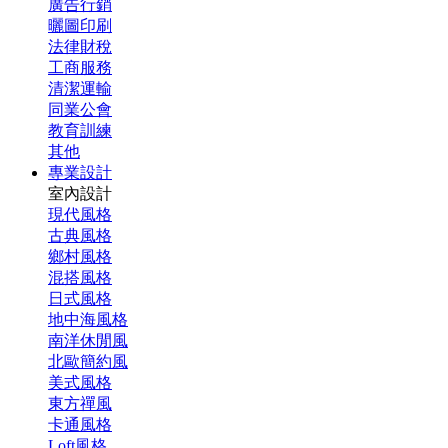
廣告行銷
曬圖印刷
法律財稅
工商服務
清潔運輸
同業公會
教育訓練
其他
專業設計
室內設計
現代風格
古典風格
鄉村風格
混搭風格
日式風格
地中海風格
南洋休閒風
北歐簡約風
美式風格
東方禪風
卡通風格
Loft風格