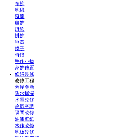
布飾
地毯
窗簾
寢飾
燈飾
掛飾
容器
鏡子
時鐘
手作小物
家飾佈置
修繕裝修
改修工程
舊屋翻新
防水抓漏
水電改修
冷氣空調
隔間改修
油漆壁紙
木作改修
地板改修