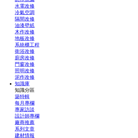
水電改修
冷氣空調
隔間改修
油漆壁紙
木作改修
地板改修
系統櫃工程
衛浴改修
廚房改修
門窗改修
照明改修
泥作改修
知識庫
知識分區
築特輯
每月專欄
專家訪談
設計師專欄
廠商推薦
系列文章
建材情報