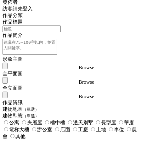
發佈者
訪客請先登入
作品分類
作品標題
作品簡介
形象主圖
Browse
全平面圖
Browse
全立面圖
Browse
作品資訊
建物地區
（單選）
建物型態
（單選）
公寓
夾層屋
樓中樓
透天別墅
長型屋
華廈
電梯大樓
辦公室
店面
工廠
土地
車位
農
舍
其他