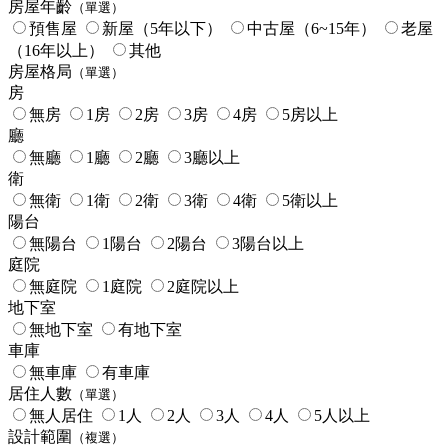
房屋年齡
（單選）
預售屋
新屋（5年以下）
中古屋（6~15年）
老屋
（16年以上）
其他
房屋格局
（單選）
房
無房
1房
2房
3房
4房
5房以上
廳
無廳
1廳
2廳
3廳以上
衛
無衛
1衛
2衛
3衛
4衛
5衛以上
陽台
無陽台
1陽台
2陽台
3陽台以上
庭院
無庭院
1庭院
2庭院以上
地下室
無地下室
有地下室
車庫
無車庫
有車庫
居住人數
（單選）
無人居住
1人
2人
3人
4人
5人以上
設計範圍
（複選）