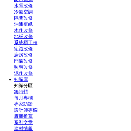
水電改修
冷氣空調
隔間改修
油漆壁紙
木作改修
地板改修
系統櫃工程
衛浴改修
廚房改修
門窗改修
照明改修
泥作改修
知識庫
知識分區
築特輯
每月專欄
專家訪談
設計師專欄
廠商推薦
系列文章
建材情報