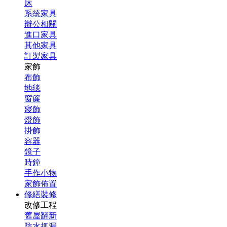
床
系統家具
辦公相關
進口家具
其他家具
訂製家具
家飾
布飾
地毯
窗簾
寢飾
燈飾
掛飾
容器
鏡子
時鐘
手作小物
家飾佈置
修繕裝修
改修工程
舊屋翻新
防水抓漏