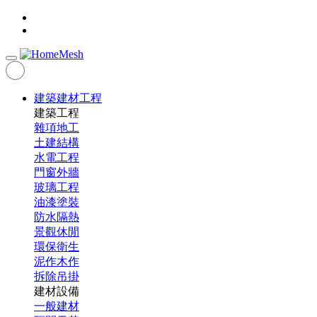
建築建材工程
建築工程
雜項地工
土建結構
水電工程
門窗外牆
玻璃工程
油漆塗裝
防水隔熱
景觀休閒
環保衛生
泥作木作
拆除吊掛
建材設備
一般建材