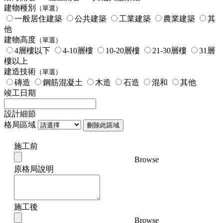
建物種別
（單選）
一般居住建築
公共建築
工業建築
農業建築
其
他
建物高度
（單選）
4層樓以下
4-10層樓
10-20層樓
21-30層樓
31層
樓以上
建造技術
（單選）
磚造
鋼筋混凝土
木造
石造
混和
其他
竣工日期
設計細節
格局區域
刪除此區域
施工前
Browse
原格局說明
施工後
Browse