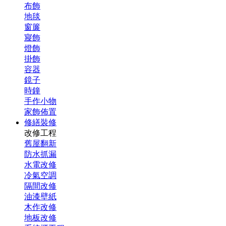
布飾
地毯
窗簾
寢飾
燈飾
掛飾
容器
鏡子
時鐘
手作小物
家飾佈置
修繕裝修
改修工程
舊屋翻新
防水抓漏
水電改修
冷氣空調
隔間改修
油漆壁紙
木作改修
地板改修