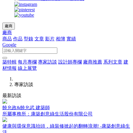
廠商
廠商
商品
作品
型錄
文章
影片
相簿
實績
Google
築特輯
每月專欄
專家訪談
設計師專欄
廠商推薦
系列文章
建
材情報
線上展覽
專家訪談
最新訪談
饒允政&饒允武 建築師
所屬事務所：康築創意綠生活股份有限公司
健康與環保意識抬頭，綠裝修掀起的翻轉浪潮! -康築創意綠生
活...