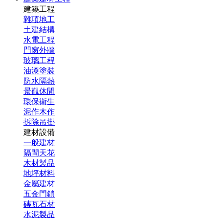
建築工程
雜項地工
土建結構
水電工程
門窗外牆
玻璃工程
油漆塗裝
防水隔熱
景觀休閒
環保衛生
泥作木作
拆除吊掛
建材設備
一般建材
隔間天花
木材製品
地坪材料
金屬建材
五金門鎖
磚瓦石材
水泥製品