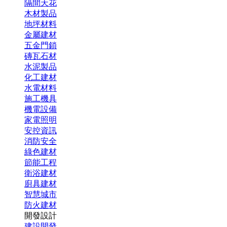
隔間天花
木材製品
地坪材料
金屬建材
五金門鎖
磚瓦石材
水泥製品
化工建材
水電材料
施工機具
機電設備
家電照明
安控資訊
消防安全
綠色建材
節能工程
衛浴建材
廚具建材
智慧城市
防火建材
開發設計
建設開發