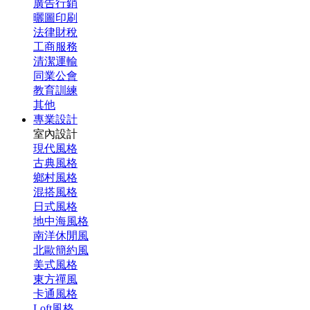
廣告行銷
曬圖印刷
法律財稅
工商服務
清潔運輸
同業公會
教育訓練
其他
專業設計
室內設計
現代風格
古典風格
鄉村風格
混搭風格
日式風格
地中海風格
南洋休閒風
北歐簡約風
美式風格
東方禪風
卡通風格
Loft風格