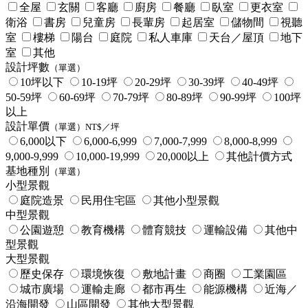
全屋
玄關
客廳
廚房
餐廳
臥室
更衣室
衛浴
書房
兒童房
長輩房
起居室
儲物間
視聽
室
樓梯
陽台
庭院
私人車庫
天台／屋頂
地下
室
其他
設計坪數
（單選）
10坪以下
10-19坪
20-29坪
30-39坪
40-49坪
50-59坪
60-69坪
70-79坪
80-89坪
90-99坪
100坪
以上
設計單價
（單選）NT$／坪
6,000以下
6,000-6,999
7,000-7,999
8,000-8,999
9,000-9,999
10,000-19,999
20,000以上
其他計價方式
基地種別
（單選）
小型景觀
庭院造景
民用住宅區
其他小型景觀
中型景觀
公園遊憩
教育機構
體育競技
運輸設備
其他中
型景觀
大型景觀
歷史保存
環境恢復
敷地計畫
商圈
工業園區
城市廣場
運輸走廊
都市再生
能源機構
近海／
沿海開發
山區開發
其他大型景觀