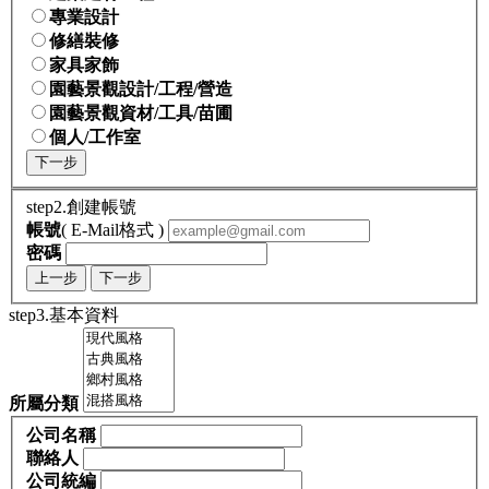
專業設計
修繕裝修
家具家飾
園藝景觀設計/工程/營造
園藝景觀資材/工具/苗圃
個人/工作室
下一步
step2.創建帳號
帳號
( E-Mail格式 )
密碼
上一步
下一步
step3.基本資料
所屬分類
公司名稱
聯絡人
公司統編