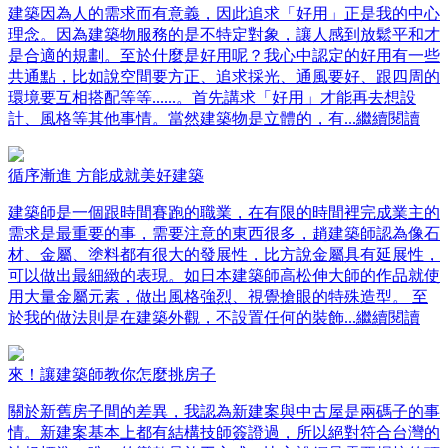
建築因為人的需求而有意義，因此追求「好用」正是我的中心
理念。因為建築物服務的是不特定對象，讓人感到放鬆平和才
是合適的規劃。至於什麼是好用呢？我心中認定的好用有一些
共通點，比如說空間要方正、追求採光、通風要好、跟四周的
環境要互相搭配等等......。首先講求「好用」才能再去想設
計、風格等其他事情。當然建築物是立體的，有
...繼續閱讀
循序漸進 方能成就美好建築
建築師是一個跟時間賽跑的職業，在有限的時間裡完成業主的
需求是最重要的事，需要注意的東西很多，趙建築師認為像石
材、金屬、塗料都有很大的發展性，比方說金屬具有延展性，
可以做出最細緻的表現。如日本建築師高松伸大師的作品就使
用大量金屬元素，做出風格強烈、視覺搶眼的特殊造型。 至
於我的做法則是在建築外觀，不設置任何的裝飾
...繼續閱讀
來！讓建築師教你怎麼挑房子
關於新舊房子間的差異，我認為新建案與中古屋是兩碼子的事
情。新建案基本上都有結構技師簽證過，所以絕對符合台灣的