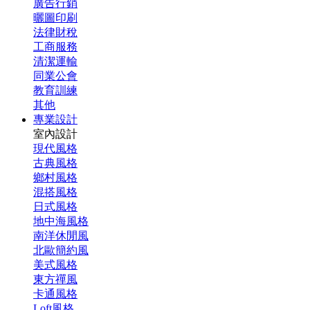
廣告行銷
曬圖印刷
法律財稅
工商服務
清潔運輸
同業公會
教育訓練
其他
專業設計
室內設計
現代風格
古典風格
鄉村風格
混搭風格
日式風格
地中海風格
南洋休閒風
北歐簡約風
美式風格
東方禪風
卡通風格
Loft風格