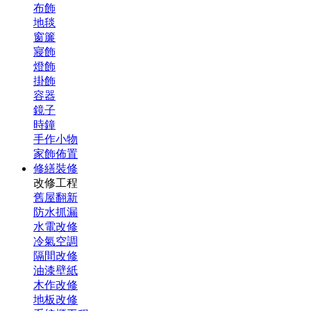
布飾
地毯
窗簾
寢飾
燈飾
掛飾
容器
鏡子
時鐘
手作小物
家飾佈置
修繕裝修
改修工程
舊屋翻新
防水抓漏
水電改修
冷氣空調
隔間改修
油漆壁紙
木作改修
地板改修