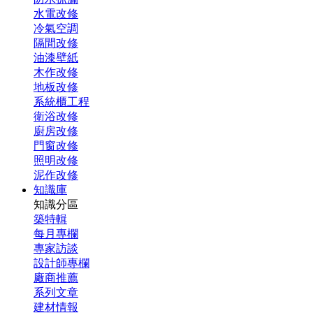
水電改修
冷氣空調
隔間改修
油漆壁紙
木作改修
地板改修
系統櫃工程
衛浴改修
廚房改修
門窗改修
照明改修
泥作改修
知識庫
知識分區
築特輯
每月專欄
專家訪談
設計師專欄
廠商推薦
系列文章
建材情報