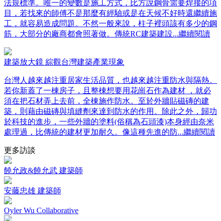
法規標準。唯一的變數是施工方式，比方說鋼骨需要焊接的項
目，若找來的師傅不是那麼有經驗或是在天候不好時還繼續施
工，就容易造成問題。不然一般來說，柱子裡頭該有多少的鋼
筋，大部分的廠商都會照著做。傳統RC建築建設
...繼續閱讀
建築放大鏡 綜觀台灣建築產業現象
台灣人越來越注重居家生活品質，也越來越注重防水與隔熱。
若你新蓋了一棟房子，且整棟想要用花崗石作為建材 ，就必
須在把石材弄上去前，全棟施作防水。至於外牆貼磁磚的建
築，則藉由磁磚與填縫劑來達到防水的作用。除此之外，歸功
於科技的進步，一些外牆的塗料(俗稱為石頭漆)本身經由奈米
處理過，比傳統的建材更加耐久。像這種先進的防
...繼續閱讀
更多訪談
饒允政&饒允武 建築師
安藤忠雄 建築師
Oyler Wu Collaborative