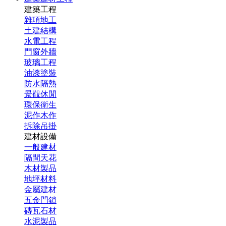
建築工程
雜項地工
土建結構
水電工程
門窗外牆
玻璃工程
油漆塗裝
防水隔熱
景觀休閒
環保衛生
泥作木作
拆除吊掛
建材設備
一般建材
隔間天花
木材製品
地坪材料
金屬建材
五金門鎖
磚瓦石材
水泥製品