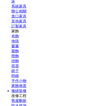
床
系統家具
辦公相關
進口家具
其他家具
訂製家具
家飾
布飾
地毯
窗簾
寢飾
燈飾
掛飾
容器
鏡子
時鐘
手作小物
家飾佈置
修繕裝修
改修工程
舊屋翻新
防水抓漏