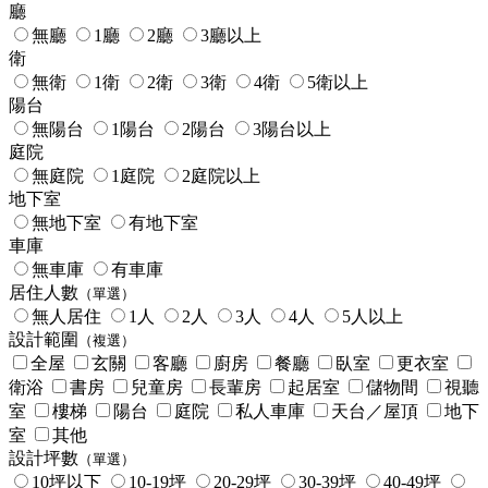
廳
無廳
1廳
2廳
3廳以上
衛
無衛
1衛
2衛
3衛
4衛
5衛以上
陽台
無陽台
1陽台
2陽台
3陽台以上
庭院
無庭院
1庭院
2庭院以上
地下室
無地下室
有地下室
車庫
無車庫
有車庫
居住人數
（單選）
無人居住
1人
2人
3人
4人
5人以上
設計範圍
（複選）
全屋
玄關
客廳
廚房
餐廳
臥室
更衣室
衛浴
書房
兒童房
長輩房
起居室
儲物間
視聽
室
樓梯
陽台
庭院
私人車庫
天台／屋頂
地下
室
其他
設計坪數
（單選）
10坪以下
10-19坪
20-29坪
30-39坪
40-49坪