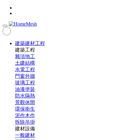
建築建材工程
建築工程
雜項地工
土建結構
水電工程
門窗外牆
玻璃工程
油漆塗裝
防水隔熱
景觀休閒
環保衛生
泥作木作
拆除吊掛
建材設備
一般建材