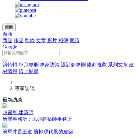
廠商
廠商
商品
作品
型錄
文章
影片
相簿
實績
Google
築特輯
每月專欄
專家訪談
設計師專欄
廠商推薦
系列文章
建
材情報
線上展覽
專家訪談
最新訪談
趙國智 建築師
所屬事務所：以兆建築師事務所
簡單才是王道 擁抱現代風的建築