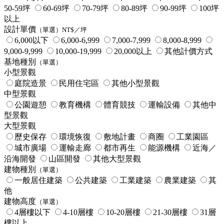
50-59坪
60-69坪
70-79坪
80-89坪
90-99坪
100坪
以上
設計單價
（單選）NT$／坪
6,000以下
6,000-6,999
7,000-7,999
8,000-8,999
9,000-9,999
10,000-19,999
20,000以上
其他計價方式
基地種別
（單選）
小型景觀
庭院造景
民用住宅區
其他小型景觀
中型景觀
公園遊憩
教育機構
體育競技
運輸設備
其他中
型景觀
大型景觀
歷史保存
環境恢復
敷地計畫
商圈
工業園區
城市廣場
運輸走廊
都市再生
能源機構
近海／
沿海開發
山區開發
其他大型景觀
建物種別
（單選）
一般居住建築
公共建築
工業建築
農業建築
其
他
建物高度
（單選）
4層樓以下
4-10層樓
10-20層樓
21-30層樓
31層
樓以上