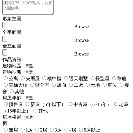
形象主圖
Browse
全平面圖
Browse
全立面圖
Browse
作品資訊
建物地區
（單選）
建物型態
（單選）
公寓
夾層屋
樓中樓
透天別墅
長型屋
華廈
電梯大樓
辦公室
店面
工廠
土地
車位
農
舍
其他
房屋年齡
（單選）
預售屋
新屋（5年以下）
中古屋（6~15年）
老屋
（16年以上）
其他
房屋格局
（單選）
房
無房
1房
2房
3房
4房
5房以上