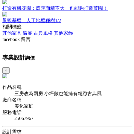
打造有機花園：庭院面積不大，也能夠打造菜園！
景觀基盤 – 人工地盤種樹1/2
相關標籤
其他家具
窗簾
古典風格
其他家飾
facebook 留言
專業設計
詢價
×
作品名稱
三房改為兩房 小坪數也能擁有精緻古典風
廠商名稱
美化家庭
服務電話
25067967
設計需求