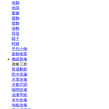
布飾
地毯
窗簾
寢飾
燈飾
掛飾
容器
鏡子
時鐘
手作小物
家飾佈置
修繕裝修
改修工程
舊屋翻新
防水抓漏
水電改修
冷氣空調
隔間改修
油漆壁紙
木作改修
地板改修