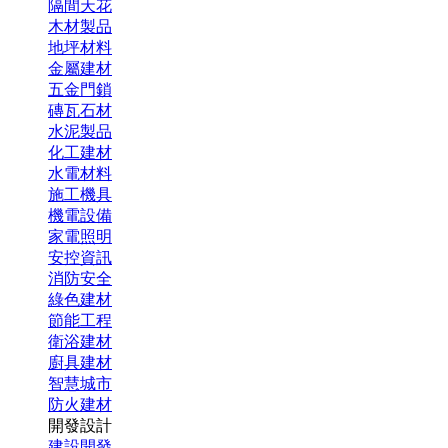
隔間天花
木材製品
地坪材料
金屬建材
五金門鎖
磚瓦石材
水泥製品
化工建材
水電材料
施工機具
機電設備
家電照明
安控資訊
消防安全
綠色建材
節能工程
衛浴建材
廚具建材
智慧城市
防火建材
開發設計
建設開發