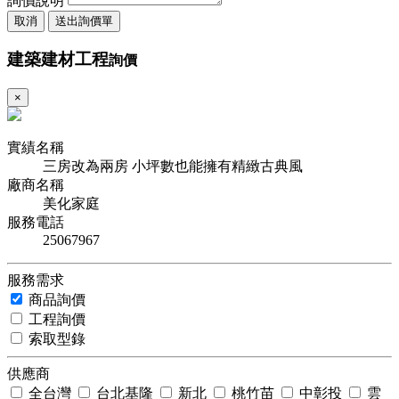
詢價說明
取消
送出詢價單
建築建材工程
詢價
×
實績名稱
三房改為兩房 小坪數也能擁有精緻古典風
廠商名稱
美化家庭
服務電話
25067967
服務需求
商品詢價
工程詢價
索取型錄
供應商
全台灣
台北基隆
新北
桃竹苗
中彰投
雲