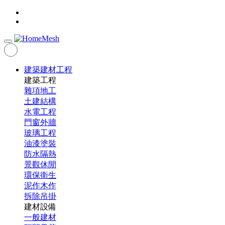
建築建材工程
建築工程
雜項地工
土建結構
水電工程
門窗外牆
玻璃工程
油漆塗裝
防水隔熱
景觀休閒
環保衛生
泥作木作
拆除吊掛
建材設備
一般建材