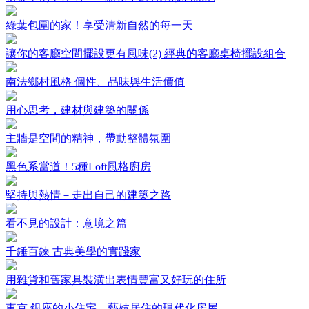
綠葉包圍的家！享受清新自然的每一天
讓你的客廳空間擺設更有風味(2) 經典的客廳桌椅擺設組合
南法鄉村風格 個性、品味與生活價值
用心思考，建材與建築的關係
主牆是空間的精神，帶動整體氛圍
黑色系當道！5種Loft風格廚房
堅持與熱情－走出自己的建築之路
看不見的設計：意境之篇
千錘百鍊 古典美學的實踐家
用雜貨和舊家具裝潢出表情豐富又好玩的住所
東京 銀座的小住宅—藝妓居住的現代化房屋