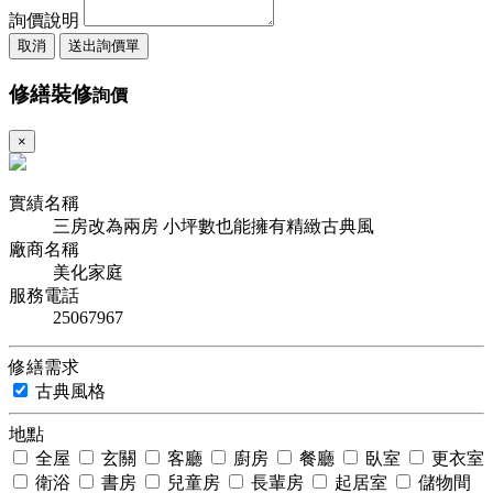
詢價說明
取消
送出詢價單
修繕裝修
詢價
×
實績名稱
三房改為兩房 小坪數也能擁有精緻古典風
廠商名稱
美化家庭
服務電話
25067967
修繕需求
古典風格
地點
全屋
玄關
客廳
廚房
餐廳
臥室
更衣室
衛浴
書房
兒童房
長輩房
起居室
儲物間