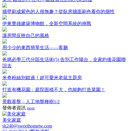
牆壁刷成紫色的人很無趣？從臥房牆面刷色看你的個性
伊東豊雄建築博物館，全新空間系統的挑戰
讓房間反映自己的風格
用少少的東西簡單生活——客廳
爸媽必學三代分區生活術(5) 告別工作陽台，全家約後花園聯
誼去
米奇粉絲別錯過！超可愛米老鼠主題房
打造有機花園：庭院面積不大，也能夠打造菜園！
景觀基盤 – 人工地盤種樹1/2
發佈者資訊
more
美化家庭
sh240@sweethometw.com