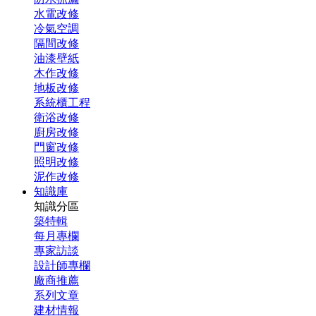
水電改修
冷氣空調
隔間改修
油漆壁紙
木作改修
地板改修
系統櫃工程
衛浴改修
廚房改修
門窗改修
照明改修
泥作改修
知識庫
知識分區
築特輯
每月專欄
專家訪談
設計師專欄
廠商推薦
系列文章
建材情報