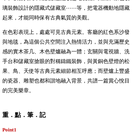
璃裝飾設計的隱藏式儲藏室⋯⋯等，把電器機動地隱藏
起來，才能同時保有古典氣質的美觀。
在色彩表現上，處處可見古典元素。客廳的紅色系沙發
與地毯，為這個公共空間注入熱情活力，並與充滿歷史
感的實木茶几、木色壁爐融為一體；玄關與電視牆、洗
手台和儲藏室搶眼的對稱鑄鐵裝飾，與黃銅色壁燈的松
果、鳥、天使等古典元素細節相互呼應；而壁爐上豐盛
的瓷器、雕塑也都和諧地融入背景，共譜一篇賞心悅目
的完美樂章。
重．點．筆．記
Point1