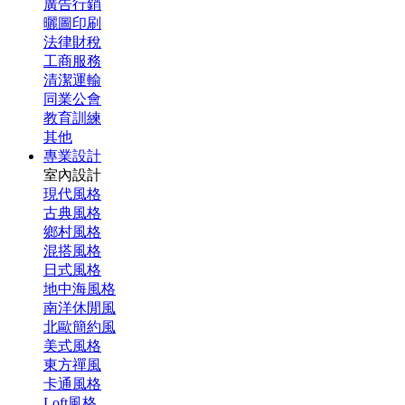
廣告行銷
曬圖印刷
法律財稅
工商服務
清潔運輸
同業公會
教育訓練
其他
專業設計
室內設計
現代風格
古典風格
鄉村風格
混搭風格
日式風格
地中海風格
南洋休閒風
北歐簡約風
美式風格
東方禪風
卡通風格
Loft風格