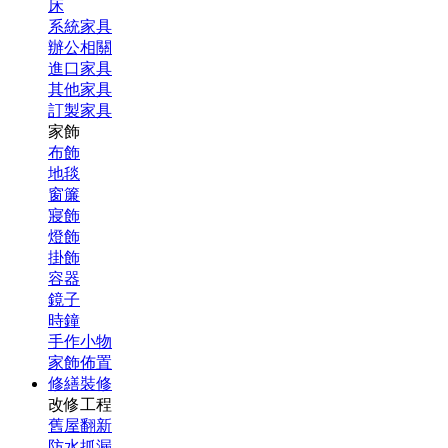
床
系統家具
辦公相關
進口家具
其他家具
訂製家具
家飾
布飾
地毯
窗簾
寢飾
燈飾
掛飾
容器
鏡子
時鐘
手作小物
家飾佈置
修繕裝修
改修工程
舊屋翻新
防水抓漏