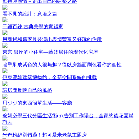
堅持與熱情－走出自己的建築之路
看不見的設計：意境之篇
千錘百鍊 古典美學的實踐家
用雜貨和舊家具裝潢出表情豐富又好玩的住所
東京 銀座的小住宅—藝妓居住的現代化房屋
牆壁刷成紫色的人很無趣？從臥房牆面刷色看你的個性
伊東豊雄建築博物館，全新空間系統的挑戰
讓房間反映自己的風格
用少少的東西簡單生活——客廳
爸媽必學三代分區生活術(5) 告別工作陽台，全家約後花園聯
誼去
米奇粉絲別錯過！超可愛米老鼠主題房