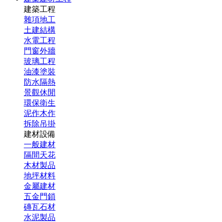
建築工程
雜項地工
土建結構
水電工程
門窗外牆
玻璃工程
油漆塗裝
防水隔熱
景觀休閒
環保衛生
泥作木作
拆除吊掛
建材設備
一般建材
隔間天花
木材製品
地坪材料
金屬建材
五金門鎖
磚瓦石材
水泥製品