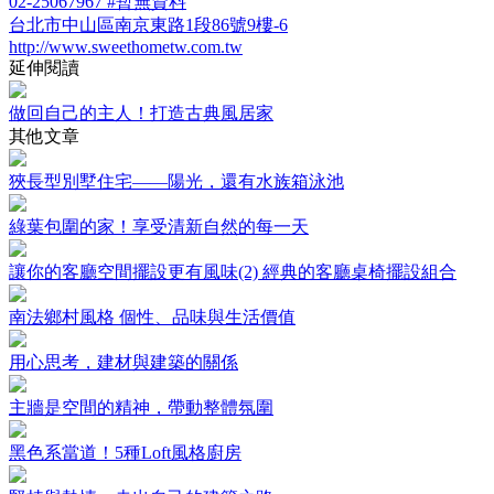
02-25067967 #暫無資料
台北市中山區南京東路1段86號9樓-6
http://www.sweethometw.com.tw
延伸閱讀
做回自己的主人！打造古典風居家
其他文章
狹長型別墅住宅——陽光，還有水族箱泳池
綠葉包圍的家！享受清新自然的每一天
讓你的客廳空間擺設更有風味(2) 經典的客廳桌椅擺設組合
南法鄉村風格 個性、品味與生活價值
用心思考，建材與建築的關係
主牆是空間的精神，帶動整體氛圍
黑色系當道！5種Loft風格廚房