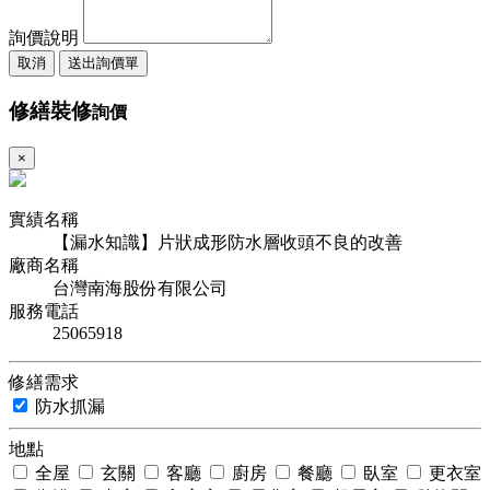
詢價說明
取消
送出詢價單
修繕裝修
詢價
×
實績名稱
【漏水知識】片狀成形防水層收頭不良的改善
廠商名稱
台灣南海股份有限公司
服務電話
25065918
修繕需求
防水抓漏
地點
全屋
玄關
客廳
廚房
餐廳
臥室
更衣室