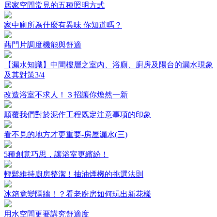
居家空間常見的五種照明方式​
家中廁所為什麼有異味 你知道嗎？
藉門片調度機能與舒適
【漏水知識】中間樓層之室內、浴廁、廚房及陽台的漏水現象
及其對策3/4
改造浴室不求人！３招讓你煥然一新
顛覆我們對於泥作工程既定注意事項的印象
看不見的地方才更重要-房屋漏水(三)
5種創意巧思，讓浴室更繽紛！
輕鬆維持廚房整潔！抽油煙機的挑選法則
冰箱竟變隔牆！？看老廚房如何玩出新花樣
用水空間更要講究舒適度