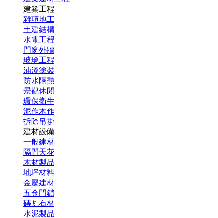
建築工程
雜項地工
土建結構
水電工程
門窗外牆
玻璃工程
油漆塗裝
防水隔熱
景觀休閒
環保衛生
泥作木作
拆除吊掛
建材設備
一般建材
隔間天花
木材製品
地坪材料
金屬建材
五金門鎖
磚瓦石材
水泥製品