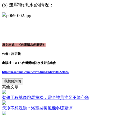
(b) 無壓簷(汎水)的情況：
原文出處：《自家漏水怎麼辦》
作者：謝宗義
出版社：WTA台灣營建防水技術協進會
http://m.sanmin.com.tw/Product/Index/000229824
我想要詢價
其他文章
裝修工程就像跑馬拉松，需全神貫注又不能心急
天冷不想洗澡？浴室裝暖風機冬暖夏涼