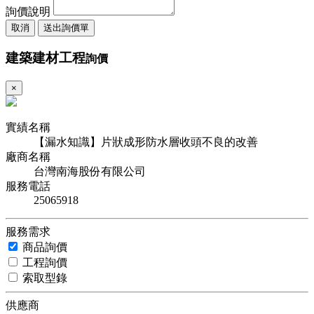
詢價說明
取消
送出詢價單
建築建材工程
詢價
×
實績名稱
【漏水知識】片狀成形防水層收頭不良的改善
廠商名稱
台灣南海股份有限公司
服務電話
25065918
服務需求
商品詢價
工程詢價
索取型錄
供應商