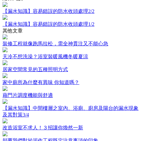
【漏水知識】容易錯誤的防水收頭處理2/2
【漏水知識】容易錯誤的防水收頭處理1/2
其他文章
裝修工程就像跑馬拉松，需全神貫注又不能心急
天冷不想洗澡？浴室裝暖風機冬暖夏涼
居家空間常見的五種照明方式​
家中廁所為什麼有異味 你知道嗎？
藉門片調度機能與舒適
【漏水知識】中間樓層之室內、浴廁、廚房及陽台的漏水現象
及其對策3/4
改造浴室不求人！３招讓你煥然一新
顛覆我們對於泥作工程既定注意事項的印象