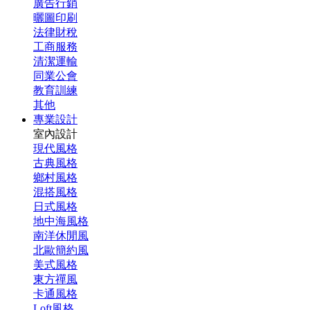
廣告行銷
曬圖印刷
法律財稅
工商服務
清潔運輸
同業公會
教育訓練
其他
專業設計
室內設計
現代風格
古典風格
鄉村風格
混搭風格
日式風格
地中海風格
南洋休閒風
北歐簡約風
美式風格
東方禪風
卡通風格
Loft風格