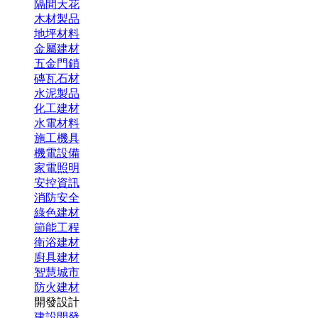
隔間天花
木材製品
地坪材料
金屬建材
五金門鎖
磚瓦石材
水泥製品
化工建材
水電材料
施工機具
機電設備
家電照明
安控資訊
消防安全
綠色建材
節能工程
衛浴建材
廚具建材
智慧城市
防火建材
開發設計
建設開發