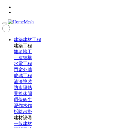
建築建材工程
建築工程
雜項地工
土建結構
水電工程
門窗外牆
玻璃工程
油漆塗裝
防水隔熱
景觀休閒
環保衛生
泥作木作
拆除吊掛
建材設備
一般建材