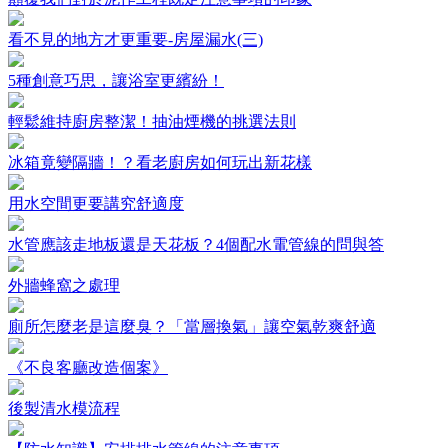
看不見的地方才更重要-房屋漏水(三)
5種創意巧思，讓浴室更繽紛！
輕鬆維持廚房整潔！抽油煙機的挑選法則
冰箱竟變隔牆！？看老廚房如何玩出新花樣
用水空間更要講究舒適度
水管應該走地板還是天花板？4個配水電管線的問與答
外牆蜂窩之處理
廁所怎麼老是這麼臭？「當層換氣」讓空氣乾爽舒適
《不良客廳改造個案》
後製清水模流程