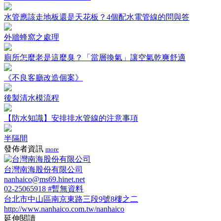
水管應該走地板還是天花板？4個配水電管線的問與答
外牆蜂窩之處理
廁所怎麼老是這麼臭？「當層換氣」讓空氣乾爽舒適
《不良客廳改造個案》
後製清水模流程
【防水知識】安排排水管線的注意事項
半隔間
發佈者資訊
more
台灣南海股份有限公司
nanhaico@ms69.hinet.net
02-25065918 #暫無資料
台北市中山區南京東路三段9號8樓之二
http://www.nanhaico.com.tw/nanhaico
延伸閱讀