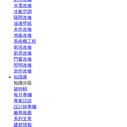
水電改修
冷氣空調
隔間改修
油漆壁紙
木作改修
地板改修
系統櫃工程
衛浴改修
廚房改修
門窗改修
照明改修
泥作改修
知識庫
知識分區
築特輯
每月專欄
專家訪談
設計師專欄
廠商推薦
系列文章
建材情報