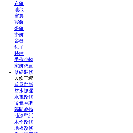
布飾
地毯
窗簾
寢飾
燈飾
掛飾
容器
鏡子
時鐘
手作小物
家飾佈置
修繕裝修
改修工程
舊屋翻新
防水抓漏
水電改修
冷氣空調
隔間改修
油漆壁紙
木作改修
地板改修