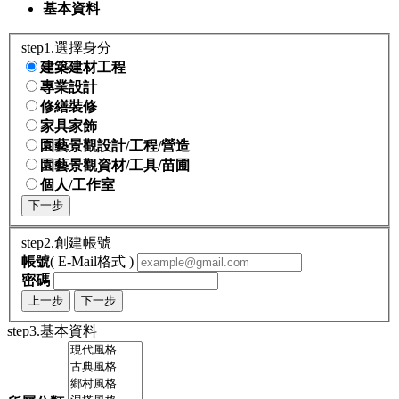
基本資料
step1.選擇身分
建築建材工程
專業設計
修繕裝修
家具家飾
園藝景觀設計/工程/營造
園藝景觀資材/工具/苗圃
個人/工作室
下一步
step2.創建帳號
帳號
( E-Mail格式 )
密碼
上一步
下一步
step3.基本資料