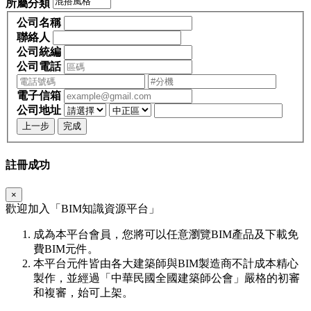
所屬分類
公司名稱
聯絡人
公司統編
公司電話
電子信箱
公司地址
上一步
完成
註冊成功
×
歡迎加入「
BIM
知識資源平台」
成為本平台會員，您將可以任意瀏覽BIM產品及下載免
費BIM元件。
本平台元件皆由各大建築師與BIM製造商不計成本精心
製作，並經過「中華民國全國建築師公會」嚴格的初審
和複審，始可上架。