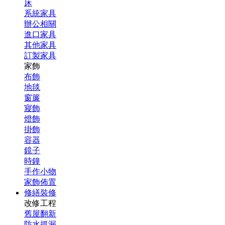
床
系統家具
辦公相關
進口家具
其他家具
訂製家具
家飾
布飾
地毯
窗簾
寢飾
燈飾
掛飾
容器
鏡子
時鐘
手作小物
家飾佈置
修繕裝修
改修工程
舊屋翻新
防水抓漏