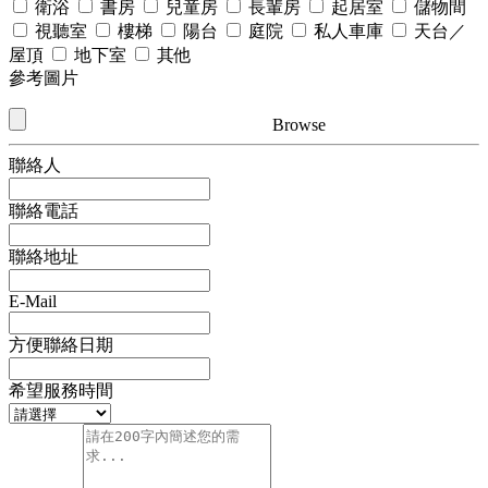
衛浴
書房
兒童房
長輩房
起居室
儲物間
視聽室
樓梯
陽台
庭院
私人車庫
天台／
屋頂
地下室
其他
參考圖片
Browse
聯絡人
聯絡電話
聯絡地址
E-Mail
方便聯絡日期
希望服務時間