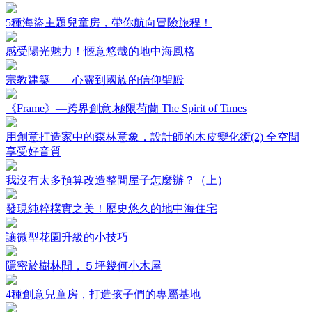
5種海盜主題兒童房，帶你航向冒險旅程！
感受陽光魅力！愜意悠哉的地中海風格
宗教建築——心靈到國族的信仰聖殿
《Frame》—跨界創意.極限荷蘭 The Spirit of Times
用創意打造家中的森林意象．設計師的木皮變化術(2) 全空間
享受好音質
我沒有太多預算改造整間屋子怎麼辦？（上）
發現純粹樸實之美！歷史悠久的地中海住宅
讓微型花園升級的小技巧
隱密於樹林間，５坪幾何小木屋
4種創意兒童房，打造孩子們的專屬基地