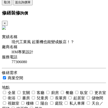
取消
送出詢價單
修繕裝修
詢價
×
實績名稱
現代工業風 起重機也能變成飯店！？
廠商名稱
HM專業設計
服務電話
77306080
修繕需求
商業空間
地點
全屋
玄關
客廳
廚房
餐廳
臥室
更衣室
衛浴
書房
兒童房
長輩房
起居室
儲物間
視聽室
樓梯
陽台
庭院
私人車庫
天台／