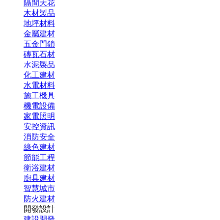
隔間天花
木材製品
地坪材料
金屬建材
五金門鎖
磚瓦石材
水泥製品
化工建材
水電材料
施工機具
機電設備
家電照明
安控資訊
消防安全
綠色建材
節能工程
衛浴建材
廚具建材
智慧城市
防火建材
開發設計
建設開發