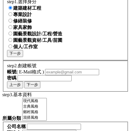
step1.選擇身分
建築建材工程
專業設計
修繕裝修
家具家飾
園藝景觀設計/工程/營造
園藝景觀資材/工具/苗圃
個人/工作室
下一步
step2.創建帳號
帳號
( E-Mail格式 )
密碼
上一步
下一步
step3.基本資料
所屬分類
公司名稱