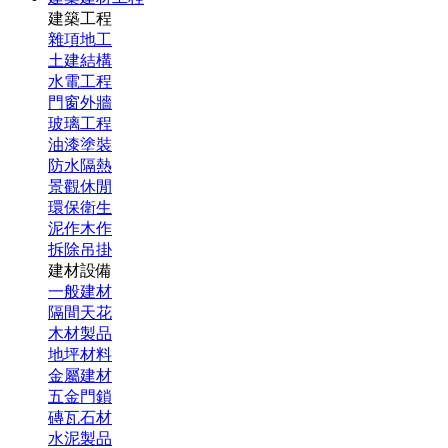
建築工程
雜項地工
土建結構
水電工程
門窗外牆
玻璃工程
油漆塗裝
防水隔熱
景觀休閒
環保衛生
泥作木作
拆除吊掛
建材設備
一般建材
隔間天花
木材製品
地坪材料
金屬建材
五金門鎖
磚瓦石材
水泥製品