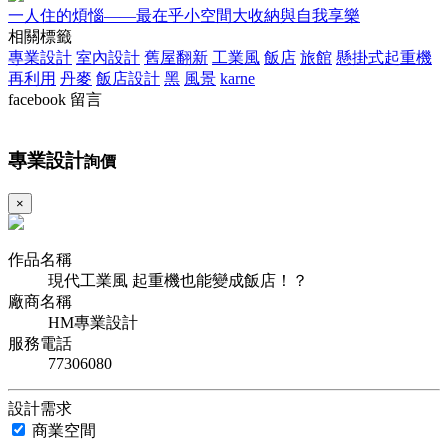
一人住的煩惱——最在乎小空間大收納與自我享樂
相關標籤
專業設計
室內設計
舊屋翻新
工業風
飯店
旅館
懸掛式起重機
再利用
丹麥
飯店設計
黑
風景
karne
facebook 留言
專業設計
詢價
×
作品名稱
現代工業風 起重機也能變成飯店！？
廠商名稱
HM專業設計
服務電話
77306080
設計需求
商業空間