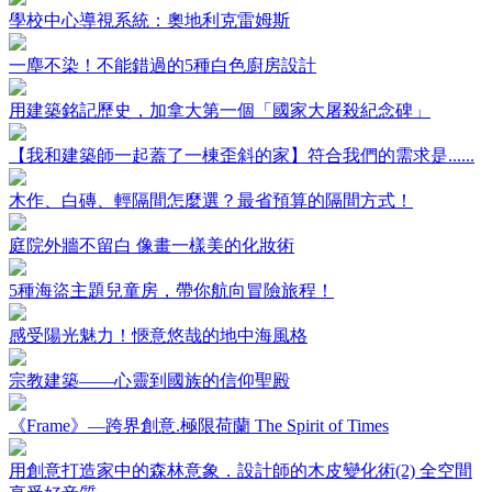
學校中心導視系統：奧地利克雷姆斯
一塵不染！不能錯過的5種白色廚房設計
用建築銘記歷史，加拿大第一個「國家大屠殺紀念碑」
【我和建築師一起蓋了一棟歪斜的家】符合我們的需求是......
木作、白磚、輕隔間怎麼選？最省預算的隔間方式！
庭院外牆不留白 像畫一樣美的化妝術
5種海盜主題兒童房，帶你航向冒險旅程！
感受陽光魅力！愜意悠哉的地中海風格
宗教建築——心靈到國族的信仰聖殿
《Frame》—跨界創意.極限荷蘭 The Spirit of Times
用創意打造家中的森林意象．設計師的木皮變化術(2) 全空間