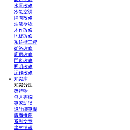
水電改修
冷氣空調
隔間改修
油漆壁紙
木作改修
地板改修
系統櫃工程
衛浴改修
廚房改修
門窗改修
照明改修
泥作改修
知識庫
知識分區
築特輯
每月專欄
專家訪談
設計師專欄
廠商推薦
系列文章
建材情報