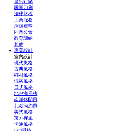
廣告行銷
曬圖印刷
法律財稅
工商服務
清潔運輸
同業公會
教育訓練
其他
專業設計
室內設計
現代風格
古典風格
鄉村風格
混搭風格
日式風格
地中海風格
南洋休閒風
北歐簡約風
美式風格
東方禪風
卡通風格
Loft風格