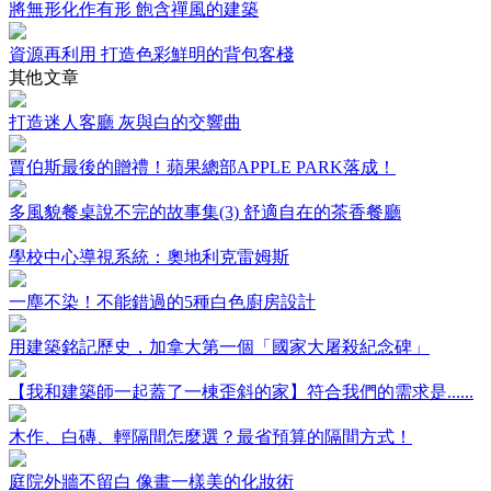
將無形化作有形 飽含禪風的建築
資源再利用 打造色彩鮮明的背包客棧
其他文章
打造迷人客廳 灰與白的交響曲
賈伯斯最後的贈禮！蘋果總部APPLE PARK落成！
多風貌餐桌說不完的故事集(3) 舒適自在的茶香餐廳
學校中心導視系統：奧地利克雷姆斯
一塵不染！不能錯過的5種白色廚房設計
用建築銘記歷史，加拿大第一個「國家大屠殺紀念碑」
【我和建築師一起蓋了一棟歪斜的家】符合我們的需求是......
木作、白磚、輕隔間怎麼選？最省預算的隔間方式！
庭院外牆不留白 像畫一樣美的化妝術