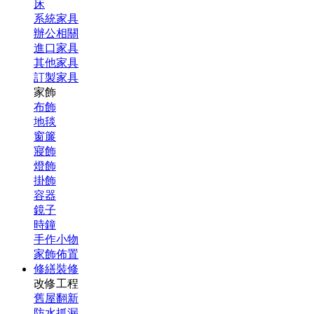
床
系統家具
辦公相關
進口家具
其他家具
訂製家具
家飾
布飾
地毯
窗簾
寢飾
燈飾
掛飾
容器
鏡子
時鐘
手作小物
家飾佈置
修繕裝修
改修工程
舊屋翻新
防水抓漏