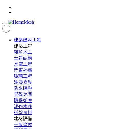
建築建材工程
建築工程
雜項地工
土建結構
水電工程
門窗外牆
玻璃工程
油漆塗裝
防水隔熱
景觀休閒
環保衛生
泥作木作
拆除吊掛
建材設備
一般建材