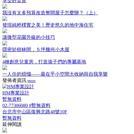
享受好音質
我沒有太多預算改造整間屋子怎麼辦？（上）
發現純粹樸實之美！歷史悠久的地中海住宅
讓微型花園升級的小技巧
隱密於樹林間，５坪幾何小木屋
4種創意兒童房，打造孩子們的專屬基地
一人住的煩惱——最在乎小空間大收納與自我享樂
發佈者資訊
more
HM專業設計
暫無資料
02-77306080 #暫無資料
台北市中山區復興北路48號10F
暫無資料
延伸閱讀