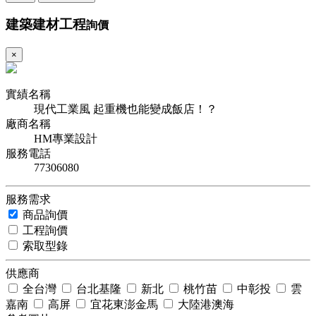
建築建材工程
詢價
×
實績名稱
現代工業風 起重機也能變成飯店！？
廠商名稱
HM專業設計
服務電話
77306080
服務需求
商品詢價
工程詢價
索取型錄
供應商
全台灣
台北基隆
新北
桃竹苗
中彰投
雲
嘉南
高屏
宜花東澎金馬
大陸港澳海