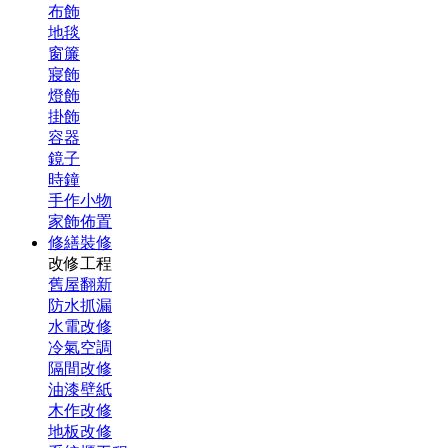
布飾
地毯
窗簾
寢飾
燈飾
掛飾
容器
鏡子
時鐘
手作小物
家飾佈置
修繕裝修
改修工程
舊屋翻新
防水抓漏
水電改修
冷氣空調
隔間改修
油漆壁紙
木作改修
地板改修