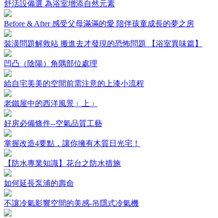
舒活設備選 為浴室增添自然元素
Before & After 感受父母滿滿的愛 陪伴孩童成長的夢之房
裝潢問題解救站 搬進去才發現的恐怖問題 【浴室異味篇】
凹凸（陰陽）角隅部位處理
給自宅美美的空間前需注意的上漆小流程
老鐵屋中的西洋風景﹙上﹚
好房必備條件--空氣品質工藝
掌握改造4要點，讓你擁有木質日光宅！
【防水專業知識】花台之防水措施
如何延長泵浦的壽命
不讓冷氣影響空間的美感-吊隱式冷氣機