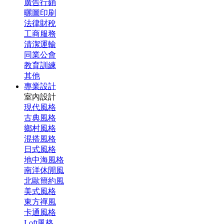
廣告行銷
曬圖印刷
法律財稅
工商服務
清潔運輸
同業公會
教育訓練
其他
專業設計
室內設計
現代風格
古典風格
鄉村風格
混搭風格
日式風格
地中海風格
南洋休閒風
北歐簡約風
美式風格
東方禪風
卡通風格
Loft風格