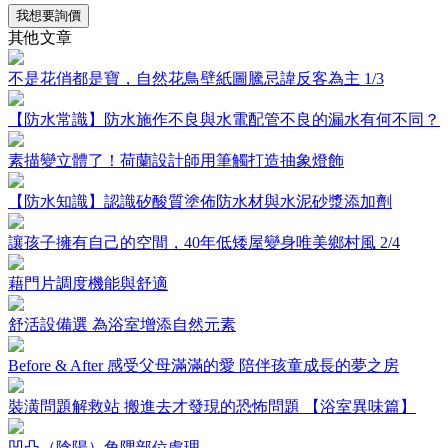
我想要詢價
其他文章
不是花俏都是寶，自然花鳥壁紙圖騰忌諱反客為主 1/3
【防水常識】防水施作不良與水電配管不良的漏水有何不同？
素描變立體了！荷蘭設計師用筆觸打造抽象燈飾
【防水知識】認識矽酸質塗佈防水材與水泥砂漿添加劑
讓孩子擁有自己的空間，40年低矮屋變身唯美鄉村風 2/4
藉門片調度機能與舒適
舒活設備選 為浴室增添自然元素
Before & After 感受父母滿滿的愛 陪伴孩童成長的夢之房
裝潢問題解救站 搬進去才發現的恐怖問題 【浴室異味篇】
凹凸（陰陽）角隅部位處理