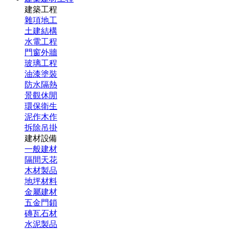
建築工程
雜項地工
土建結構
水電工程
門窗外牆
玻璃工程
油漆塗裝
防水隔熱
景觀休閒
環保衛生
泥作木作
拆除吊掛
建材設備
一般建材
隔間天花
木材製品
地坪材料
金屬建材
五金門鎖
磚瓦石材
水泥製品