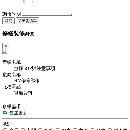
詢價說明
取消
送出詢價單
修繕裝修
詢價
×
實績名稱
放樣SOP與注意事項
廠商名稱
HM修繕裝修
服務電話
暫無資料
修繕需求
舊屋翻新
地點