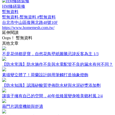
HM修繕裝修
暫無資料
暫無資料-暫無資料 #暫無資料
台北市中山區復興北路48號10F
https://www.homemesh.com.tw/
延伸閱讀
Oops！ 暫無資料
其他文章
不是花俏都是寶，自然花鳥壁紙圖騰忌諱反客為主 1/3
【防水常識】防水施作不良與水電配管不良的漏水有何不同？
素描變立體了！荷蘭設計師用筆觸打造抽象燈飾
【防水知識】認識矽酸質塗佈防水材與水泥砂漿添加劑
讓孩子擁有自己的空間，40年低矮屋變身唯美鄉村風 2/4
藉門片調度機能與舒適