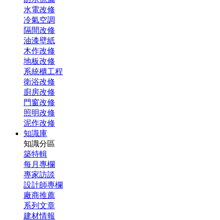
水電改修
冷氣空調
隔間改修
油漆壁紙
木作改修
地板改修
系統櫃工程
衛浴改修
廚房改修
門窗改修
照明改修
泥作改修
知識庫
知識分區
築特輯
每月專欄
專家訪談
設計師專欄
廠商推薦
系列文章
建材情報