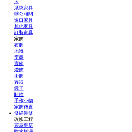
床
系統家具
辦公相關
進口家具
其他家具
訂製家具
家飾
布飾
地毯
窗簾
寢飾
燈飾
掛飾
容器
鏡子
時鐘
手作小物
家飾佈置
修繕裝修
改修工程
舊屋翻新
防水抓漏