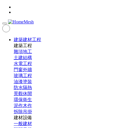
建築建材工程
建築工程
雜項地工
土建結構
水電工程
門窗外牆
玻璃工程
油漆塗裝
防水隔熱
景觀休閒
環保衛生
泥作木作
拆除吊掛
建材設備
一般建材