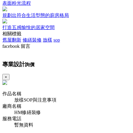
表面粉光流程
規劃出符合生活型態的廚房格局
打造五感愉悅的居家空間
相關標籤
舊屋翻新
修繕裝修
放樣
sop
facebook 留言
專業設計
詢價
×
作品名稱
放樣SOP與注意事項
廠商名稱
HM修繕裝修
服務電話
暫無資料