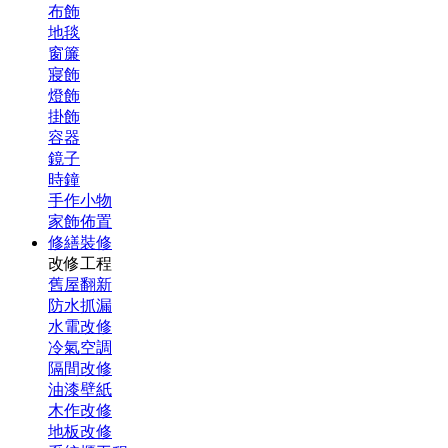
布飾
地毯
窗簾
寢飾
燈飾
掛飾
容器
鏡子
時鐘
手作小物
家飾佈置
修繕裝修
改修工程
舊屋翻新
防水抓漏
水電改修
冷氣空調
隔間改修
油漆壁紙
木作改修
地板改修