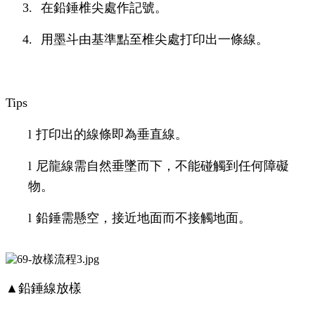
3.
在鉛錘椎尖處作記號。
4.
用墨斗由基準點至椎尖處打印出一條線。
Tips
l
打印出的線條即為垂直線。
l
尼龍線需自然垂墜而下，不能碰觸到任何障礙
物。
l
鉛錘需懸空，接近地面而不接觸地面。
▲鉛錘線放樣