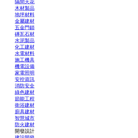
隔間天花
木材製品
地坪材料
金屬建材
五金門鎖
磚瓦石材
水泥製品
化工建材
水電材料
施工機具
機電設備
家電照明
安控資訊
消防安全
綠色建材
節能工程
衛浴建材
廚具建材
智慧城市
防火建材
開發設計
建設開發