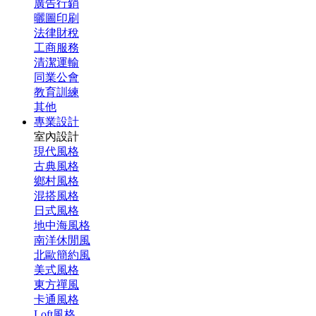
廣告行銷
曬圖印刷
法律財稅
工商服務
清潔運輸
同業公會
教育訓練
其他
專業設計
室內設計
現代風格
古典風格
鄉村風格
混搭風格
日式風格
地中海風格
南洋休閒風
北歐簡約風
美式風格
東方禪風
卡通風格
Loft風格