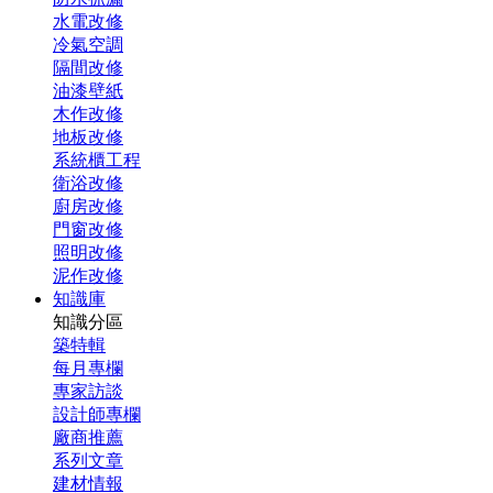
水電改修
冷氣空調
隔間改修
油漆壁紙
木作改修
地板改修
系統櫃工程
衛浴改修
廚房改修
門窗改修
照明改修
泥作改修
知識庫
知識分區
築特輯
每月專欄
專家訪談
設計師專欄
廠商推薦
系列文章
建材情報