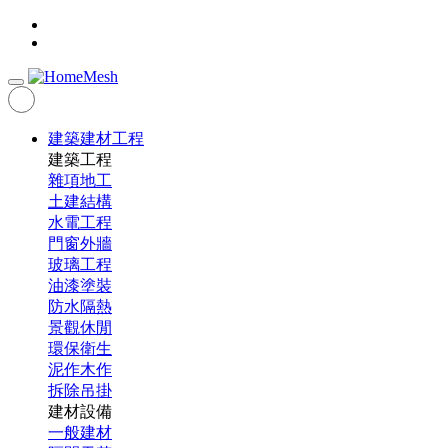
建築建材工程
建築工程
雜項地工
土建結構
水電工程
門窗外牆
玻璃工程
油漆塗裝
防水隔熱
景觀休閒
環保衛生
泥作木作
拆除吊掛
建材設備
一般建材