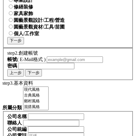
專業設計
修繕裝修
家具家飾
園藝景觀設計/工程/營造
園藝景觀資材/工具/苗圃
個人/工作室
下一步
step2.創建帳號
帳號
( E-Mail格式 )
密碼
上一步
下一步
step3.基本資料
所屬分類
公司名稱
聯絡人
公司統編
公司電話