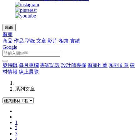
廠商
廠商
商品
作品
型錄
文章
影片
相簿
實績
Google
築特輯
每月專欄
專家訪談
設計師專欄
廠商推薦
系列文章
建
材情報
線上展覽
系列文章
1
2
3
4