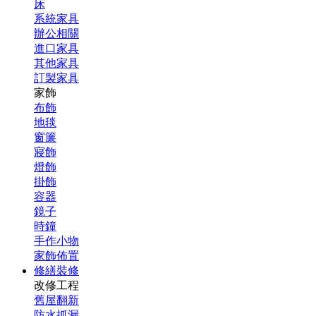
床
系統家具
辦公相關
進口家具
其他家具
訂製家具
家飾
布飾
地毯
窗簾
寢飾
燈飾
掛飾
容器
鏡子
時鐘
手作小物
家飾佈置
修繕裝修
改修工程
舊屋翻新
防水抓漏