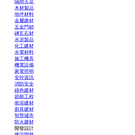
隔間天花
木材製品
地坪材料
金屬建材
五金門鎖
磚瓦石材
水泥製品
化工建材
水電材料
施工機具
機電設備
家電照明
安控資訊
消防安全
綠色建材
節能工程
衛浴建材
廚具建材
智慧城市
防火建材
開發設計
建設開發