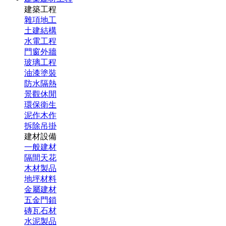
建築工程
雜項地工
土建結構
水電工程
門窗外牆
玻璃工程
油漆塗裝
防水隔熱
景觀休閒
環保衛生
泥作木作
拆除吊掛
建材設備
一般建材
隔間天花
木材製品
地坪材料
金屬建材
五金門鎖
磚瓦石材
水泥製品